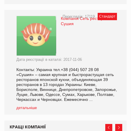
Переглядів: 17119
Стандарт
Компанія Сеть ресторанов
Сушия
Дата реєстрації в каталзі: 2017-11-06
Контакты: Украина тел.+38 (044) 507 28 08
«Сушия» – самая крупная и быстрорастущая сеть
ресторанов японской кухни, объединяющая 39
ресторанов в 13 городах Украины: Киеве,
Борисполе, Виннице, Днепропетровске, Запорожье,
Луцке, Львове, Одессе, Сумах, Харькове, Полтаве,
Черкассах и Черновцах. Ежемесячно ...
детальніше
КРАЩІ КОМПАНІЇ