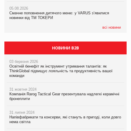
AstraZeneca обговорює найбільшу угоду десятиліття
05.08.2026
04.08.2026
Смачне поповнення дитячого меню: у VARUS з’явилися
Через атаку РФ у Дніпрі пошкоджено склад шоколаду
новинки від ТМ ТОКЕРИ
Millennium
всі новини
НОВИНИ B2B
03 березня 2026
Освітній бенефіт як інструмент утримання талантів: як
ThinkGlobal підвищує лояльність та продуктивність вашої
команди
31 жовтня 2024
Компанія Rarog Tactical Gear презентувала надлегкі керамічні
бронеплити
31 липня 2024
Напівфабрикати та консерви, які стануть в пригоді, коли довго
нема світла