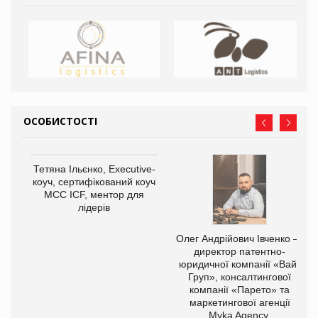
ОСОБИСТОСТІ
,
Тетяна Ільєнко, Executive-
ОВ
коуч, сертифікований коуч
МСС ICF, ментор для
лідерів
Олег Андрійович Івченко —
директор патентно-
юридичної компанії «Вайз
Груп», консалтингової
компанії «Парето» та
маркетингової агенції
Myka Agency.