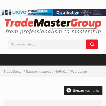
TradeMaster
Каталог товаров
HoReCa
Ресторани
Додати компанію