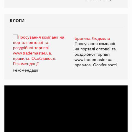
БЛОГИ
Брагина Людмила
Просування компанії
на порталі оптової та
роздрібної торгівлі
www.trademaster.ua.
правила. Особливості.
Рекомендації
Ре