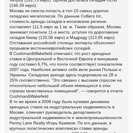
(146,39 евро).
Москва не смогла попасть в топ-10 самых дорогих
складских мегаполисов. По данным Colliers Int.,
стоимость аренды складов в московском регионе
составляет 111,5 евро за 1 кв. м. Таким образом, Москва
занимает почетное 11-е место, уступая по дороговизне
складов Киеву (120,06 евро) и Мадриду (113,85 евро).
Отставание российской столицы эксперты объясняют
прорывом восточноевропейских соседей.
В Cushman&Wakefield отмечают, что рост арендных
ставок в Центральной и Восточной Европе в минувшем
году составил 6,7%, что почти соответствует показателям
2007 года. Наиболее активно себя вели рынки Польши и
Украины. Складская аренда здесь подорожала на 28 и
25% соответственно. "Это связано с высоким спросом на
относительно небольшой объем имеющихся в этих
странах качественных помещений", — говорится в отчете
Cushman&Wakefield.
В то же время в 2008 году была нулевая динамика
арендных ставок на индустриальную недвижимость в
Москве, отмечает руководитель департамента
индустриальной недвижимости и землепромышленности
Penny Lane Realty Игорь Казимов. По его данным, в
крупных логистических комплексах ставки аренды