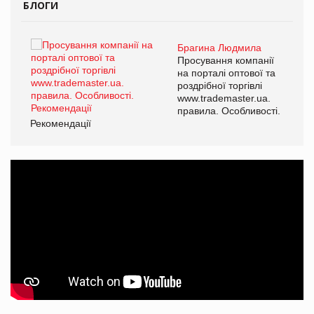
БЛОГИ
Брагина Людмила
ї
Просування компанії
а
на порталі оптової та
роздрібної торгівлі
www.trademaster.ua.
і.
правила. Особливості.
Рекомендації
Ре