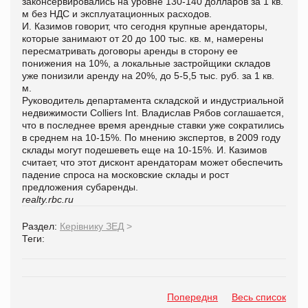
законсервировались на уровне 130-140 долларов за 1 кв.
м без НДС и эксплуатационных расходов.
И. Казимов говорит, что сегодня крупные арендаторы,
которые занимают от 20 до 100 тыс. кв. м, намерены
пересматривать договоры аренды в сторону ее
понижения на 10%, а локальные застройщики складов
уже понизили аренду на 20%, до 5-5,5 тыс. руб. за 1 кв.
м.
Руководитель департамента складской и индустриальной
недвижимости Colliers Int. Владислав Рябов соглашается,
что в последнее время арендные ставки уже сократились
в среднем на 10-15%. По мнению экспертов, в 2009 году
склады могут подешеветь еще на 10-15%. И. Казимов
считает, что этот дисконт арендаторам может обеспечить
падение спроса на московские склады и рост
предложения субаренды.
realty.rbc.ru
Раздел:
Керівнику ЗЕД
>
Теги:
Попередня
Весь список