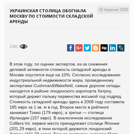
18 березня 2009
УКРАИНСКАЯ СТОЛИЦА ОБОГНАЛА
МОСКВУ ПО СТОИМОСТИ СКЛАДСКОЙ
АРЕНДЫ
1341
В этом году, по оценке экспертов, из-за снижения
деловой активности стоимость складской аренды в
Москве опустится еще на 10%. Согласно исследованию
индустриальной недвижимости мира, проведенному
экспертами Cushman&Wakefield, самые дорогие склады
находятся в районе лондонского аэропорта Хитроу,
который держит пальму первенства восьмой год подряд.
Стоимость складской аренды здесь в 2008 году составила
185 евро за 1 кв. м в год. Второе место в рейтинге
занимает Токио (179 евро), а третье — столица
Ирландии (157 евро). В аналогичном исследовании
Colliers Int. первое место принадлежит столице Японии
(201,29 евро), в тени которой держится лондонский
Хитроу (161,79 евро). Бронза досталась складам Осло