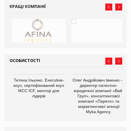
КРАЩІ КОМПАНІЇ
ОСОБИСТОСТІ
,
Тетяна Ільєнко, Executive-
Олег Андрійович Івченко —
ОВ
коуч, сертифікований коуч
директор патентно-
МСС ICF, ментор для
юридичної компанії «Вайз
лідерів
Груп», консалтингової
компанії «Парето» та
маркетингової агенції
Myka Agency.