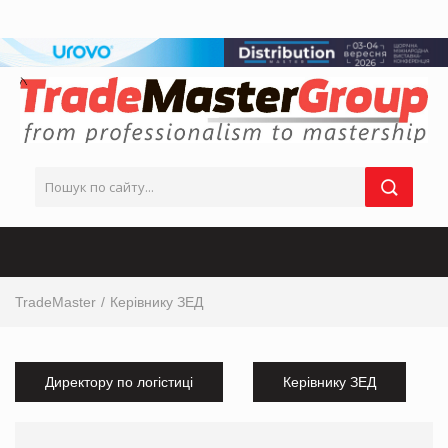
TradeMaster
Керівнику ЗЕД
Директору по логістиці
Керівнику ЗЕД