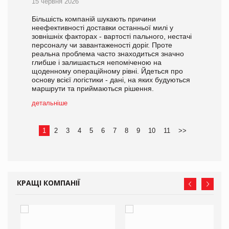
15 червня 2026
Більшість компаній шукають причини
неефективності доставки останньої милі у
зовнішніх факторах - вартості пального, нестачі
персоналу чи завантаженості доріг. Проте
реальна проблема часто знаходиться значно
глибше і залишається непоміченою на
щоденному операційному рівні. Йдеться про
основу всієї логістики - дані, на яких будуються
маршрути та приймаються рішення.
детальніше
1
2
3
4
5
6
7
8
9
10
11
>>
КРАЩІ КОМПАНІЇ