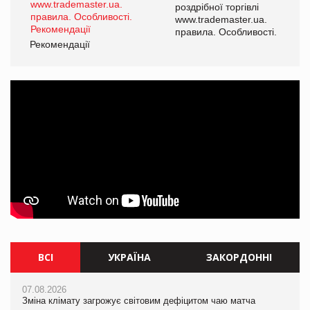
роздрібної торгівлі
www.trademaster.ua.
і.
правила. Особливості.
Рекомендації
Ре
ВСІ
УКРАЇНА
ЗАКОРДОННІ
07.08.2026
07.08.2026
07.08.2026
Зміна клімату загрожує світовим дефіцитом чаю матча
Розмитнення «з коліс» та крос-докінг: як оперативні логістичні
Зміна клімату загрожує світовим дефіцитом чаю матча