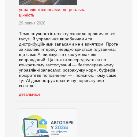
управлінні запасами: де реальна
цінність
29 липня 2026
Тема штучного інтелекту охопила практично всі
галузі, й управління виробничими та
дистрибуційними запасами не є винятком. Проте
за хвилею інтересу нерідко криється плутанина:
що саме AI вирішує і в яких умовах він
виправданий. Ця стаття зосереджується на
конкретному застосуванні — безпосередньому
управлінні запасами: розрахунку норм, буферів і
пріоритетів поповнення — і пояснює, чому саме
тут AI демонструє практичну перевагу вже
сьогодні.
детальніше