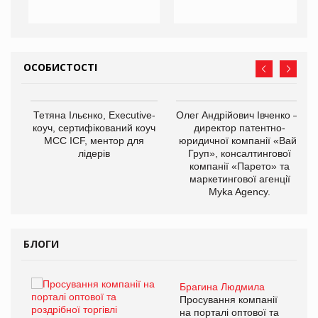
ОСОБИСТОСТІ
,
Тетяна Ільєнко, Executive-
Олег Андрійович Івченко —
ОВ
коуч, сертифікований коуч
директор патентно-
МСС ICF, ментор для
юридичної компанії «Вайз
лідерів
Груп», консалтингової
компанії «Парето» та
маркетингової агенції
Myka Agency.
БЛОГИ
Брагина Людмила
ї
Просування компанії
а
на порталі оптової та