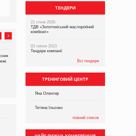
ТЕНДЕРИ
21 січня 2026
ТДВ «Золотоніський маслоробний
комбінат»
03 липня 2023
Тендери компанії
сник
Олексій Логачов-Михайлов
Яна Сараніна, директор
ежі
Файно маркет Директор
Всі тендери
компанії «УкраМарин»
департаменту з
виробництва
ТРЕНІНГОВИЙ ЦЕНТР
Яна Олентир
Тетяна Ільєнко
повний список
Брагина Людмила
Просування компанії на
НАЙБЛИЖЧА КОНФЕРЕНЦІЯ