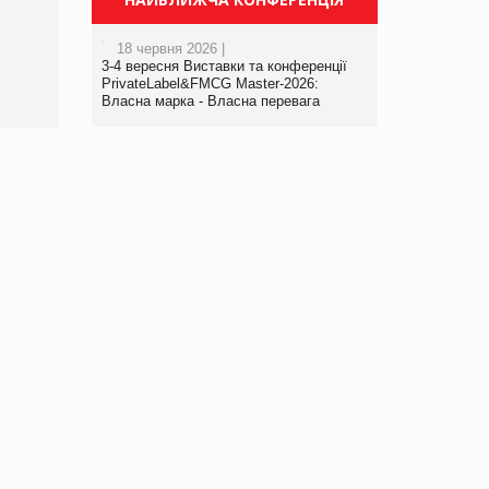
порталі оптової та
роздрібної торгівлі
18 червня 2026 |
www.trademaster.ua.
3-4 вересня Виставки та конференції
правила. Особливості.
PrivateLabel&FMCG Master-2026:
Власна марка - Власна перевага