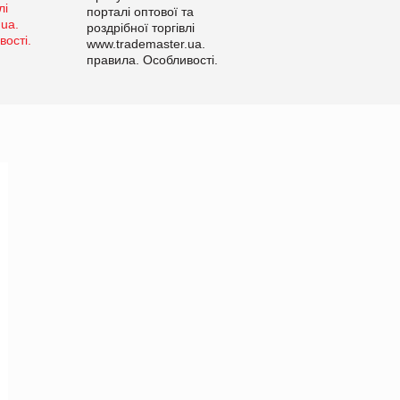
порталі оптової та
роздрібної торгівлі
www.trademaster.ua.
правила. Особливості.
Рекомендації