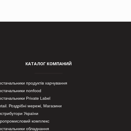
КАТАЛОГ КОМПАНИЙ
остачальники продуктів харчування
остачальники nonfood
стачальники Private Label
tail. Роздрібні мережі, Магазини
истрибутори України
гропромисловий комплекс
остачальники обладнання