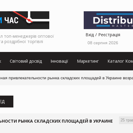
Вхід
Реєстрація
л топ-менеджерів оптової
та роздрібної торгівлі
08 серпня 2026
к
Світовий досвід
Інновації
Маркетинг
Каталог Ком
ная привлекательности рынка складских площадей в Украине возрас
ЗЕД
25 тра
ЬНОСТИ РЫНКА СКЛАДСКИХ ПЛОЩАДЕЙ В УКРАИНЕ