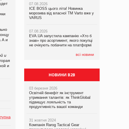
удет
07.08.2026
ICE BOSS цього літа! Новинка
06.08.2026
07.08.2026
морозива від власної ТМ Varto вже у
Смачна новинка для хвостатих: у
ики
Франція заборонила рекламні дзвінки
VARUS
VARUS з’явилися паучі Varto Paw
без згоди клієнтів
expert від власної ТМ Varto!
льно
07.08.2026
концу
EVA.UA запустила кампанію «Хто б
05.08.2026
 А и
знав» про асортимент, якого покупці
Мережа супермаркетів VARUS купує
не очікують побачити на платформі
мережу магазинів формату
convenience store КОЛО: об’єднана
компанія налічуватиме 374 магазини
всі новини
й и
торая
ной и
НОВИНИ B2B
03 березня 2026
Освітній бенефіт як інструмент
утримання талантів: як ThinkGlobal
підвищує лояльність та
продуктивність вашої команди
тупна
31 жовтня 2024
Компанія Rarog Tactical Gear