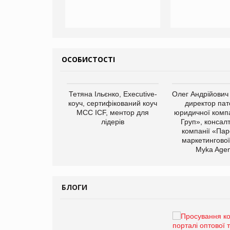
ОСОБИСТОСТІ
арас Ігорович,
Тетяна Ільєнко, Executive-
Олег Андрійович
иробництва ТОВ
коуч, сертифікований коуч
директор пат
Герчак"
МСС ICF, ментор для
юридичної компа
лідерів
Груп», консал
компанії «Пар
маркетингової
Myka Agen
БЛОГИ
Брагина Людмила
Просування компанії на