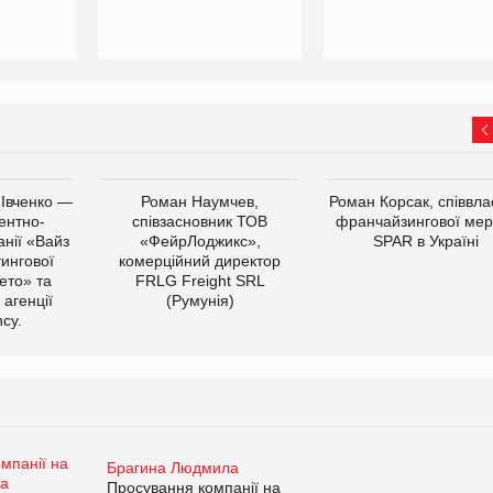
 Івченко —
Роман Наумчев,
Роман Корсак, співвла
ентно-
співзасновник ТОВ
франчайзингової мер
нії «Вайз
«ФейрЛоджикс»,
SPAR в Україні
тингової
комерційний директор
ето» та
FRLG Freight SRL
 агенції
(Румунія)
cy.
Брагина Людмила
Просування компанії на