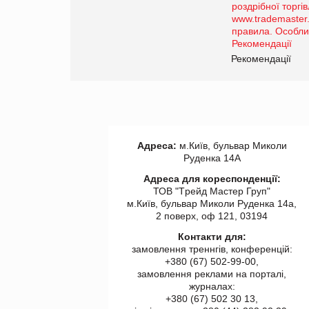
порталі оптової та
роздрібної торгівлі
www.trademaster.ua.
правила. Особливості.
ії
Рекомендації
Адреса:
м.Київ, бульвар Миколи
Руденка 14А
Адреса для кореспонденції:
ТОВ "Tрейд Мастер Груп"
м.Київ, бульвар Миколи Руденка 14а,
2 поверх, оф 121, 03194
Контакти для:
замовлення треннгів, конференцій:
+380 (67) 502-99-00,
замовлення реклами на порталі,
журналах:
+380 (67) 502 30 13,