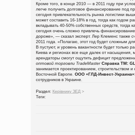
Кроме того, в конце 2010 — в 2011 году при усл
легче получить долговое финансирование под про
сегодня привлекательность рынка логистики выше
может составить 16-18% в год, тогда как годом 
вкладывать 40-50% собственных средств, тогда ка
сегодня очень сложно привлечь финансирование в
дороже», — сказал эксперт. Лер Клеменс также 
2011 года. «Полагаю, этот год будет сложным для
В пустуют, и уровень вакантности будет только р
Киева и регионах все еще далек от насыщения, м
арендаторы смогут ощутить дефицит предложени
оптовой торговли TradeMaster
Справка ТМ:
GL
занимается проектированием, строительством и 
Восточной Европе.
OOO «ГЛД-Инвест-Украина»
сотрудников в Украине.
Раздел:
Керівнику ЗЕД
>
Теги: