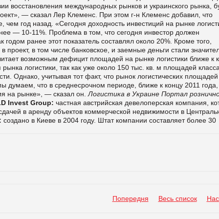
овии восстановления международных рынков и украинского рынка, б
ект», — сказал Лер Клеменс. При этом г-н Клеменс добавил, что
, чем год назад. «Сегодня доходность инвестиций на рынке логист
ранее — 10-11%. Проблема в том, что сегодня инвестор должен
к годом ранее этот показатель составлял около 20%. Кроме того,
 проект, в том числе банковское, и заемные деньги стали значите
считает возможным дефицит площадей на рынке логистики ближе к 
 рынка логистики, так как уже около 150 тыс. кв. м площадей класса
асти. Однако, учитывая тот факт, что рынок логистических площадей
ы думаем, что в среднесрочном периоде, ближе к концу 2011 года,
я на рынке», — сказал он.
Логистика в Украине
Портал рознично
D Invest Group:
частная австрийская девелоперская компания, ко
сдачей в аренду объектов коммерческой недвижимости в Централь
:
создано в Киеве в 2004 году. Штат компании составляет более 30
Попередня
Весь список
Нас