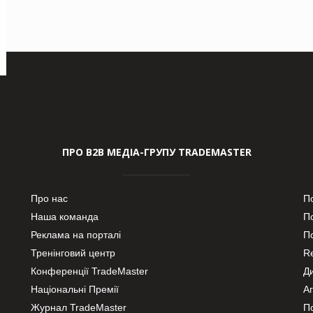
ПРО В2В МЕДІА-ГРУПУ TRADEMASTER
Про нас
П
Наша команда
П
Реклама на порталі
По
Тренінговий центр
Re
Конференції TradeMaster
Д
Національні Премії
А
Журнал TradeMaster
П