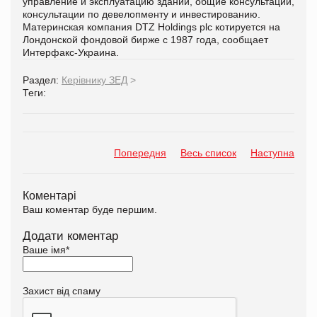
управление и эксплуатацию зданий, общие консультации,
консультации по девелопменту и инвестированию.
Материнская компания DTZ Holdings plc котируется на
Лондонской фондовой бирже с 1987 года, сообщает
Интерфакс-Украина.
Раздел:
Керівнику ЗЕД
>
Теги:
Попередня
Весь список
Наступна
Коментарі
Ваш коментар буде першим.
Додати коментар
Ваше імя
*
Захист від спаму