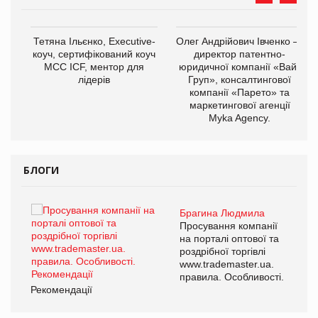
,
Тетяна Ільєнко, Executive-
Олег Андрійович Івченко —
ОВ
коуч, сертифікований коуч
директор патентно-
МСС ICF, ментор для
юридичної компанії «Вайз
лідерів
Груп», консалтингової
компанії «Парето» та
маркетингової агенції
Myka Agency.
БЛОГИ
Брагина Людмила
ї
Просування компанії
а
на порталі оптової та
роздрібної торгівлі
www.trademaster.ua.
і.
правила. Особливості.
Рекомендації
Ре