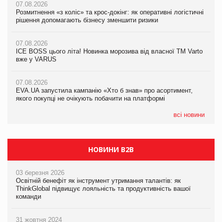
07.08.2026
07.08.2026
Розмитнення «з коліс» та крос-докінг: як оперативні логістичні
07.08.2026
Kraft Heinz скоротила збиток у першому півріччі
рішення допомагають бізнесу зменшити ризики
EVA.UA запустила кампанію «Хто б знав» про асортимент,
якого покупці не очікують побачити на платформі
07.08.2026
07.08.2026
Продажі Hugo Boss впали на 9%
ICE BOSS цього літа! Новинка морозива від власної ТМ Varto
06.08.2026
вже у VARUS
Смачна новинка для хвостатих: у VARUS з’явилися паучі
07.08.2026
Varto Paw expert від власної ТМ Varto!
Франція заборонила рекламні дзвінки без згоди клієнтів
07.08.2026
EVA.UA запустила кампанію «Хто б знав» про асортимент,
05.08.2026
якого покупці не очікують побачити на платформі
Мережа супермаркетів VARUS купує мережу магазинів
формату convenience store КОЛО: об’єднана компанія
налічуватиме 374 магазини
всі новини
НОВИНИ B2B
03 березня 2026
Освітній бенефіт як інструмент утримання талантів: як
ThinkGlobal підвищує лояльність та продуктивність вашої
команди
31 жовтня 2024