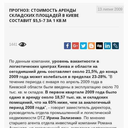
13 липня 2009
ПРОГНОЗ: СТОИМОСТЬ АРЕНДЫ
СКЛАДСКИХ ПЛОЩАДЕЙ В КИЕВЕ
СОСТАВИТ $5,5-7 ЗА 1 КВ.М
1441
По данным компании,
уровень вакантности в
логистических центрах Киева и области на
сегодняшний день составляет около 21,5%, до конца
2009 года может колебаться в пределах 23-28%.
"В
течение периода с января по апрель 2009 года в
Киевской области были введены в эксплуатацию около 70
тыс. кв. м складов.
В первом квартале 2009 года было
сдано в аренду около 18,57 тыс. кв. м складских
помещений, что на 65% ниже, чем за аналогичный
период 2008 года
", - говорит заместитель директора,
руководитель отдела промышленной и логистической
недвижимости DTZ
Ирина Зализенко
. По мнению
старшего агента отдела инвестиций компании Романа
Антонова, на сегодняшний день складская недвижимость