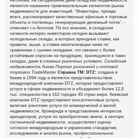
является наименее привлекательным сегментом рынка
недвижимости для инвестиций. "Инвесторы, прежде
всего, рассматривают качественные офисные и торговые
объекты и гостиницы, генерирующие денежный поток", -
отмечает г-н Антонов. По его мнению, в складском
сегменте интерес инвесторов сегодня вызывают
холодильные склады, в которых арендные ставки, как
правило, выше, а ставки капитализации ниже по
сравнению с сухими складами, что связано с более
устойчивым спросом на продукцию, хранящуюся в таких
складах, даже в сложных рыночных условиях.
Складская
недвижимость Киева
Портал розничной и оптовой
торговли TradeMaster
Справка ТМ:
DTZ:
создана в
Киеве в 1994 году и является представительством
международной компании DTZ, которая предоставляет
услуги в сфере недвижимости и объединяет более 12,5
тыс. специалистов в 162 городах 45 стран мира. Киевская
компания DTZ предоставляет консалтинговые услуги,
включая агентские услуги по коммерческой и жилой
недвижимости, брокеридж и представление интересов
арендаторов, услуги по приобретению земли, в секторе
гостиничной недвижимости, осуществляет оценку
согласно международным и украинским стандартам,
исследование и анализ рынка, профессиональное