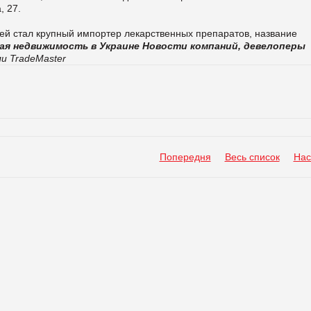
, 27.
й стал крупный импортер лекарственных препаратов, название
ая недвижимость в Украине
Новости компаний, девелоперы
и TradeMaster
Попередня
Весь список
Нас