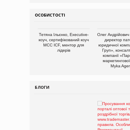
ОСОБИСТОСТІ
арас Ігорович,
Тетяна Ільєнко, Executive-
Олег Андрійович
иробництва ТОВ
коуч, сертифікований коуч
директор пат
Герчак"
МСС ICF, ментор для
юридичної компа
лідерів
Груп», консал
компанії «Пар
маркетингової
Myka Agen
БЛОГИ
Брагина Людмила
Просування компанії на
порталі оптової та роздрібної
торгівлі www.trademaster.ua.
правила. Особливості.