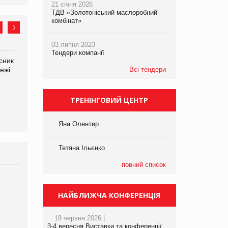
21 січня 2026
ТДВ «Золотоніський маслоробний
комбінат»
03 липня 2023
Тендери компанії
сник
Олексій Логачов-Михайлов
Яна Сараніна, директор
ежі
Файно маркет Директор
Всі тендери
компанії «УкраМарин»
департаменту з
виробництва
ТРЕНІНГОВИЙ ЦЕНТР
Яна Олентир
Тетяна Ільєнко
повний список
Брагина Людмила
Просування компанії на
НАЙБЛИЖЧА КОНФЕРЕНЦІЯ
порталі оптової та роздрібної
торгівлі www.trademaster.ua.
18 червня 2026 |
правила. Особливості.
3-4 вересня Виставки та конференції