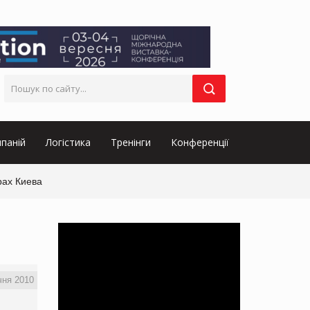
паній
Логістика
Тренінги
Конференції
трах Киева
чня 2010