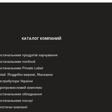
КАТАЛОГ КОМПАНИЙ
остачальники продуктів харчування
остачальники nonfood
стачальники Private Label
tail. Роздрібні мережі, Магазини
истрибутори України
гропромисловий комплекс
остачальники обладнання
остачальники послуг
гістичні компанії