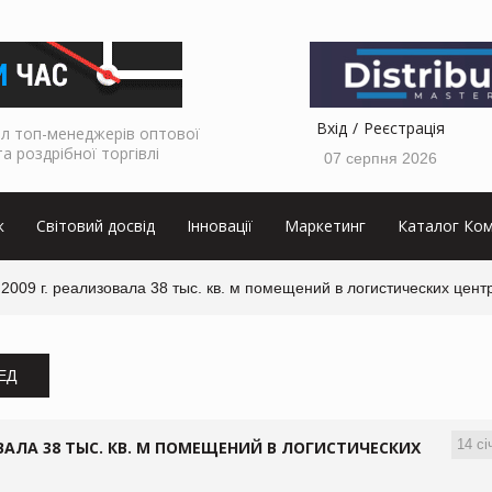
Вхід
Реєстрація
л топ-менеджерів оптової
та роздрібної торгівлі
07 серпня 2026
к
Світовий досвід
Інновації
Маркетинг
Каталог Ком
l в 2009 г. реализовала 38 тыс. кв. м помещений в логистических цен
ЗЕД
14 сі
ЗОВАЛА 38 ТЫС. КВ. М ПОМЕЩЕНИЙ В ЛОГИСТИЧЕСКИХ