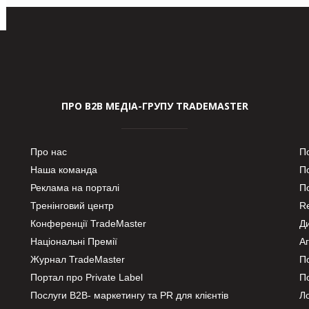
ПРО В2В МЕДІА-ГРУПУ TRADEMASTER
Про нас
П
Наша команда
П
Реклама на порталі
По
Тренінговий центр
Re
Конференції TradeMaster
Д
Національні Премії
А
Журнал TradeMaster
П
Портал про Private Label
П
Послуги В2В- маркетингу та PR для клієнтів
Ло