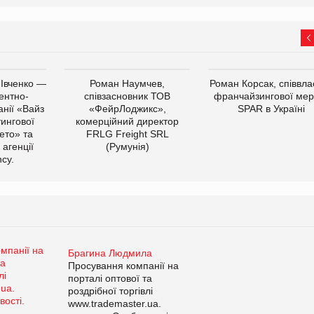
 Івченко —
Роман Наумчев,
Роман Корсак, співвла
ентно-
співзасновник ТОВ
франчайзингової мер
нії «Вайз
«ФейрЛоджикс»,
SPAR в Україні
тингової
комерційний директор
ето» та
FRLG Freight SRL
 агенції
(Румунія)
cy.
Брагина Людмила
Просування компанії на
порталі оптової та
роздрібної торгівлі
www.trademaster.ua.