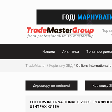
Порта
Новини
Аналітика
Топи про рино
TradeMaster
Керівнику ЗЕД
Colliers Internationa
Директору по логістиці
Керівнику 
COLLIERS INTERNATIONAL В 2009 Г. РЕАЛИ
ЦЕНТРАХ КИЕВА