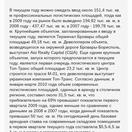
В текущем году можно ожидать ввод около 151,4 тыс. кв.
м профессиональных логистических площадей, тогда как
в 2009 году на рынок было выведено 194,82 тыс. кв. м, в
2008 году - 437,47 тыс. кв. м, в 2007 году - 199,78 тыс. кв.
м. Крупнейшим объектом, запланированным к вводу в
текущем году, является Терминал Бровары общей
площадью 49,18 тыс. кв. м. Девелопером объекта,
возводящегося на окружной дороге Бровары-Борисполь,
выступает Aisi Realty Capital (США). Еще одним крупным
объектом, запуск которого предполагается в текущем
году, является первая очередь логистического центра
Топ-Транс общей площадью 23,2 тыс. кв. м. Центр
строится по трассе М-01, его девелопером выступает
украинская компания Топ-Транс. Согласно данным, в
январе-марте 2010 года объем современных
логистических площадей, сданных в аренду в столичном
регионе, составил около 31,5 тыс. кв. м, что
приблизительно на 69% превышает показатели первого
квартала 2009 года, однако меньше по сравнению с
данными за 2008 и 2007 годы, когда данный показатель
превышал 50 тыс. кв. м. На сегодняшний день базовая
арендная ставка на современные складские помещения
в первом квартале текущего года составляла $5,5-6,5 за
1 кв. м в месяц в зависимости от качества и