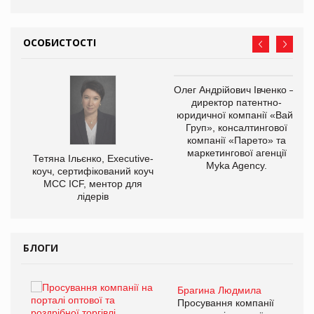
ОСОБИСТОСТІ
,
Олег Андрійович Івченко —
ОВ
директор патентно-
юридичної компанії «Вайз
Груп», консалтингової
компанії «Парето» та
маркетингової агенції
Тетяна Ільєнко, Executive-
Myka Agency.
коуч, сертифікований коуч
МСС ICF, ментор для
лідерів
БЛОГИ
Брагина Людмила
ї
Просування компанії