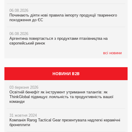
05.08.2026
06.08.2026
06.08.2026
Російська атака 5 серпня стала одним із наймасштабніших
Починають діяти нові правила імпорту продукції тваринного
Починають діяти нові правила імпорту продукції тваринного
ударів по українському бізнесу за час повномасштабної війни
походження до ЄС
походження до ЄС
05.08.2026
06.08.2026
06.08.2026
Смачне поповнення дитячого меню: у VARUS з’явилися
Аргентина повертається з продуктами птахівництва на
Аргентина повертається з продуктами птахівництва на
новинки від ТМ ТОКЕРИ
європейський ринок
європейський ринок
05.08.2026
всі новини
Сергій Лісунов про заморожені хлібобулочні вироби на
PrivateLabel&FMCG Master 2026
НОВИНИ B2B
03 березня 2026
Освітній бенефіт як інструмент утримання талантів: як
ThinkGlobal підвищує лояльність та продуктивність вашої
команди
31 жовтня 2024
Компанія Rarog Tactical Gear презентувала надлегкі керамічні
бронеплити