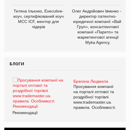
,
Тетяна Ільєнко, Executive-
Олег Андрійович Івченко —
ОВ
коуч, сертифікований коуч
директор патентно-
МСС ICF, ментор для
юридичної компанії «Вайз
лідерів
Груп», консалтингової
компанії «Парето» та
маркетингової агенції
Myka Agency.
БЛОГИ
Брагина Людмила
ї
Просування компанії
а
на порталі оптової та
роздрібної торгівлі
www.trademaster.ua.
і.
правила. Особливості.
Рекомендації
Ре