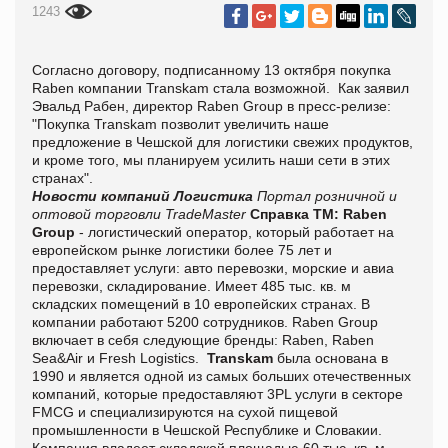
1243
Согласно договору, подписанному 13 октября покупка
Raben компании Transkam стала возможной. Как заявил
Эвальд Рабен, директор Raben Group в пресс-релизе:
"Покупка Transkam позволит увеличить наше
предложение в Чешской для логистики свежих продуктов,
и кроме того, мы планируем усилить наши сети в этих
странах".
Новости компаний
Логистика
Портал розничной и
оптовой торговли TradeMaster
Справка ТМ:
Raben
Group
- логистический оператор, который работает на
европейском рынке логистики более 75 лет и
предоставляет услуги: авто перевозки, морские и авиа
перевозки, складирование. Имеет 485 тыс. кв. м
складских помещений в 10 европейских странах. В
компании работают 5200 сотрудников. Raben Group
включает в себя следующие бренды: Raben, Raben
Sea&Air и Fresh Logistics.
Transkam
была основана в
1990 и является одной из самых больших отечественных
компаний, которые предоставляют 3PL услуги в секторе
FMCG и специализируются на сухой пищевой
промышленности в Чешской Республике и Словакии.
Компания владеет складской площадью 60 тыс. кв. м.