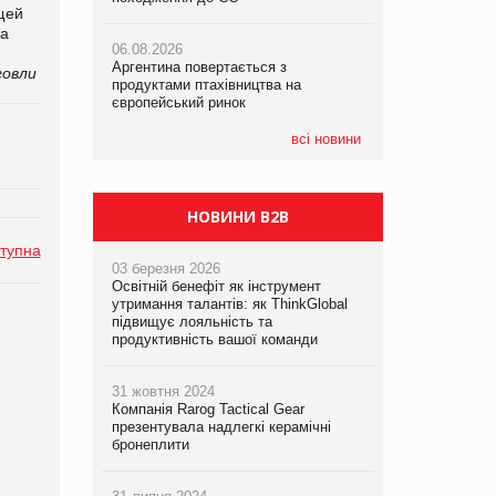
щей
па
06.08.2026
06.08.2026
05.08.2026
Аргентина повертається з
Аргентина повертається з
Смачне поповнення дитячого меню:
говли
продуктами птахівництва на
продуктами птахівництва на
у VARUS з’явилися новинки від ТМ
європейський ринок
європейський ринок
ТОКЕРИ
всі новини
05.08.2026
Сергій Лісунов про заморожені
хлібобулочні вироби на
PrivateLabel&FMCG Master 2026
НОВИНИ B2B
тупна
03 березня 2026
Освітній бенефіт як інструмент
утримання талантів: як ThinkGlobal
підвищує лояльність та
продуктивність вашої команди
31 жовтня 2024
Компанія Rarog Tactical Gear
презентувала надлегкі керамічні
бронеплити