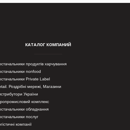
КАТАЛОГ КОМПАНИЙ
остачальники продуктів харчування
остачальники nonfood
стачальники Private Label
tail. Роздрібні мережі, Магазини
истрибутори України
гропромисловий комплекс
остачальники обладнання
остачальники послуг
гістичні компанії