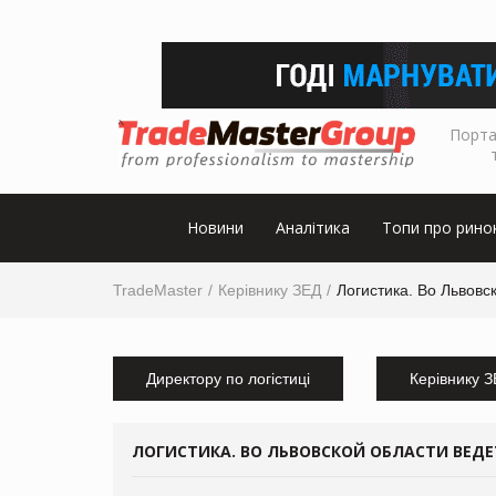
Порта
Новини
Аналітика
Топи про рино
TradeMaster
Керівнику ЗЕД
Логистика. Во Львовс
Директору по логістиці
Керівнику 
ЛОГИСТИКА. ВО ЛЬВОВСКОЙ ОБЛАСТИ ВЕД