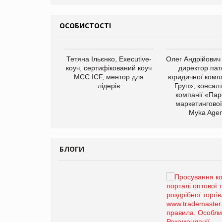
ОСОБИСТОСТІ
арас Ігорович,
Тетяна Ільєнко, Executive-
Олег Андрійович
иробництва ТОВ
коуч, сертифікований коуч
директор пат
Герчак"
МСС ICF, ментор для
юридичної компа
лідерів
Груп», консал
компанії «Пар
маркетингової
Myka Agen
БЛОГИ
Брагина Людмила
Просування компанії на
порталі оптової та
роздрібної торгівлі
www.trademaster.ua.