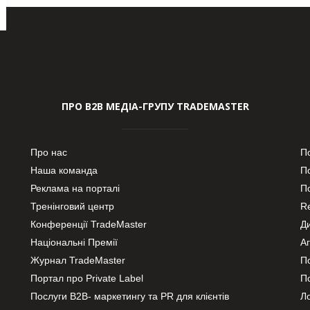
ПРО В2В МЕДІА-ГРУПУ TRADEMASTER
Про нас
П
Наша команда
П
Реклама на порталі
По
Тренінговий центр
Re
Конференції TradeMaster
Д
Національні Премії
А
Журнал TradeMaster
П
Портал про Private Label
П
Послуги В2В- маркетингу та PR для клієнтів
Ло