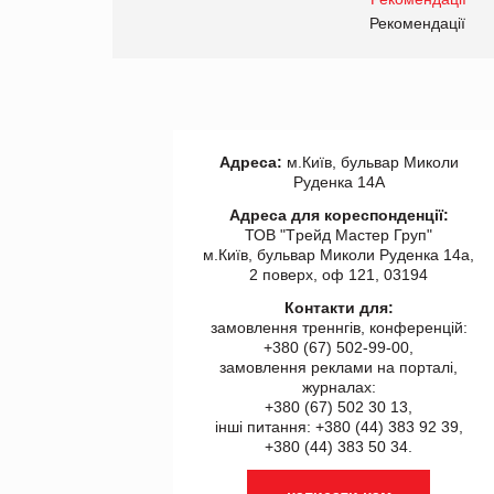
правила. Особливості.
ії
Рекомендації
Адреса:
м.Київ, бульвар Миколи
Руденка 14А
Адреса для кореспонденції:
ТОВ "Tрейд Мастер Груп"
м.Київ, бульвар Миколи Руденка 14а,
2 поверх, оф 121, 03194
Контакти для:
замовлення треннгів, конференцій:
+380 (67) 502-99-00,
замовлення реклами на порталі,
журналах:
+380 (67) 502 30 13,
інші питання: +380 (44) 383 92 39,
+380 (44) 383 50 34.