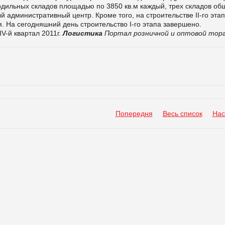
лодильных складов площадью по 3850 кв.м каждый, трех складов об
й административный центр. Кроме того, на строительстве II-го эта
. На сегодняшний день строительство I-го этапа завершено.
V-й квартал 2011г.
Логистика
Портал розничной и оптовой тор
Попередня
Весь список
Нас