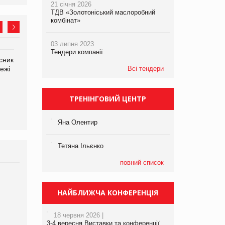
21 січня 2026
ТДВ «Золотоніський маслоробний
комбінат»
03 липня 2023
Тендери компанії
сник
Олексій Логачов-Михайлов
Яна Сараніна, директор
ежі
Файно маркет Директор
Всі тендери
компанії «УкраМарин»
департаменту з
виробництва
ТРЕНІНГОВИЙ ЦЕНТР
Яна Олентир
Тетяна Ільєнко
повний список
Брагина Людмила
Просування компанії на
НАЙБЛИЖЧА КОНФЕРЕНЦІЯ
порталі оптової та
роздрібної торгівлі
18 червня 2026 |
www.trademaster.ua.
3-4 вересня Виставки та конференції