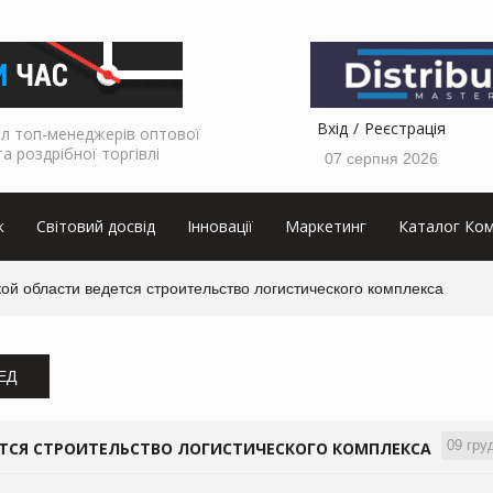
Вхід
Реєстрація
л топ-менеджерів оптової
та роздрібної торгівлі
07 серпня 2026
к
Світовий досвід
Інновації
Маркетинг
Каталог Ком
кой области ведется строительство логистического комплекса
ЗЕД
09 гру
ЕТСЯ СТРОИТЕЛЬСТВО ЛОГИСТИЧЕСКОГО КОМПЛЕКСА