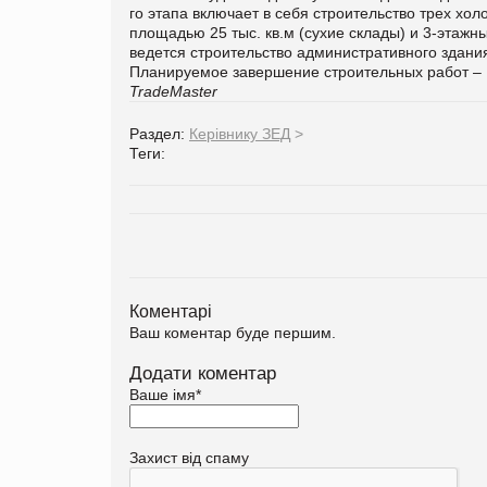
го этапа включает в себя строительство трех хо
площадью 25 тыс. кв.м (сухие склады) и 3-этажны
ведется строительство административного здания
Планируемое завершение строительных работ – I
TradeMaster
Раздел:
Керівнику ЗЕД
>
Теги:
Коментарі
Ваш коментар буде першим.
Додати коментар
Ваше імя
*
Захист від спаму