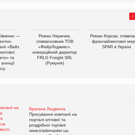
 Івченко —
Роман Наумчев,
Роман Корсак, співвла
ентно-
співзасновник ТОВ
франчайзингової мер
нії «Вайз
«ФейрЛоджикс»,
SPAR в Україні
тингової
комерційний директор
ето» та
FRLG Freight SRL
 агенції
(Румунія)
cy.
Брагина Людмила
Просування компанії на
порталі оптової та
роздрібної торгівлі
www.trademaster.ua.