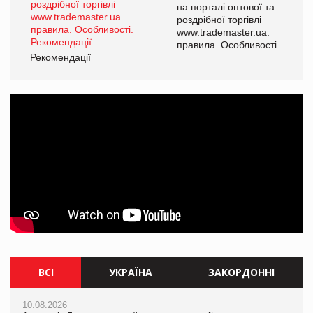
на порталі оптової та
роздрібної торгівлі
www.trademaster.ua.
правила. Особливості.
Рекомендації
ВСІ
УКРАЇНА
ЗАКОРДОННІ
10.08.2026
10.08.2026
10.08.2026