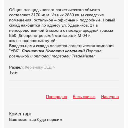
Общая площадь нового логистического объекта
составляет 3170 кв.м. Из них 2880 кв. м складские
помещения, остальное – офисные и подсобные. Новый
склад находится по адресу ул. Ударников, 27 в
непосредственной близости от международной трассы
Е50, Днепропетровской магистрали М-04 и
железнодорожных путей.
Владельцами склада является логистическая компания
"УВК".
Логистика
Новости компаний
Портал
розничной и оптовой торговли TradeMaster
Раздел:
Керівнику ЗЕД
>
Теги:
Попередня
Весь список
Наступна
Коментарі
Ваш коментар буде першим.