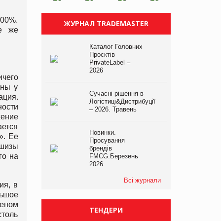
300%.
ЖУРНАЛ TRADEMASTER
е же
Каталог Головних
Проєктів
PrivateLabel –
2026
ичего
ены у
Сучасні рішення в
ация.
Логістиці&Дистрибуції
ности
– 2026. Травень
жение
ается
Новинки.
». Ее
Просування
ншизы
брендів
го на
FMCG.Березень
2026
Всі журнали
ия, в
льшое
меном
ТЕНДЕРИ
столь