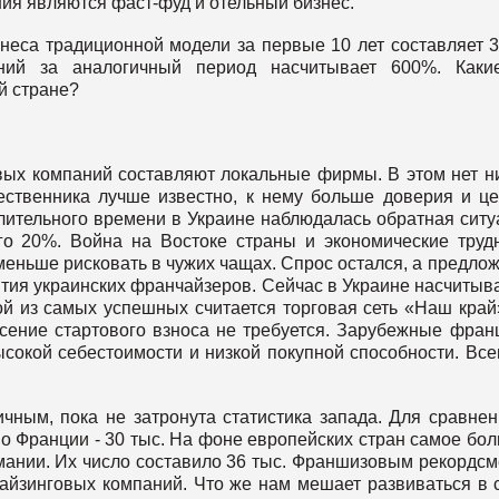
я являются фаст-фуд и отельный бизнес.
знеса традиционной модели за первые 10 лет составляет 
аний за аналогичный период насчитывает 600%. Каки
й стране?
вых компаний составляют локальные фирмы. В этом нет н
чественника лучше известно, к нему больше доверия и ц
ительного времени в Украине наблюдалась обратная ситу
о 20%. Война на Востоке страны и экономические труд
еньше рисковать в чужих чащах. Спрос остался, а предло
ития украинских франчайзеров. Сейчас в Украине насчитыв
й из самых успешных считается торговая сеть «Наш край
есение стартового взноса не требуется. Зарубежные фра
сокой себестоимости и низкой покупной способности. Все
чным, пока не затронута статистика запада. Для сравнен
во Франции - 30 тыс. На фоне европейских стран самое бо
мании. Их число составило 36 тыс. Франшизовым рекордс
айзинговых компаний. Что же нам мешает развиваться в 