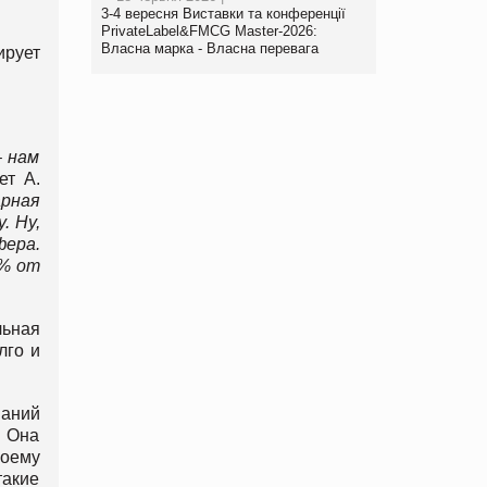
3-4 вересня Виставки та конференції
PrivateLabel&FMCG Master-2026:
Власна марка - Власна перевага
ирует
– нам
ет А.
арная
. Ну,
фера.
 % от
льная
лго и
паний
. Она
воему
такие