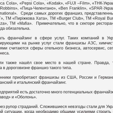
ca Cola», «Pepsi Cola», «Kodak», «FUJI –Film», «ТНК-Укра
-Robbins», «Пица-Челентано», «Ben Franklin», «SPAR-Укра
rnational». Среди самых дорогих франшиз, представленн
, ТМ «Пиріжкова Хата», ТМ «Burger Club», ТМ «Royal Bur
za», ТМ «Mafia». Примечательно, что в секторе рестора
да обязательна.
ть франчайзинг в сфере услуг. Таких компаний в Ук
нирующими на рынке услуг стали франшизы АЗС, химчис
ями считаются сферы отельного бизнеса, автосервис, се
неса.
ти также нашёл свое место в нашей стране. Правда, 
 в дороговизне франшиз такого типа.
енники приобретают франшизы из США, России и Герман
нский и итальянский франчайзинг.
едприятий есть достаточно много потенциальных франчайз
авод» и «Оболонь».
рез рупор страданий. Сложившиеся невзгоды стали для Ук
ой ситуации, когда необходимо общими усилиями строить