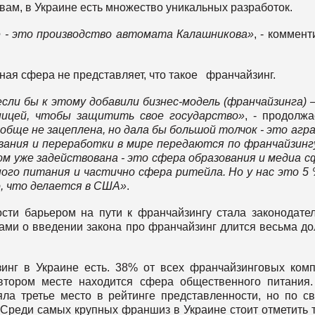
вам, в Украине есть множество уникальных разработок.
е - это производство автомата Калашникова»
, - коммент
нная сфера не представляет, что такое франчайзинг.
если бы к этому добавили бизнес-модель (франчайзинга) 
ницей, чтобы защитить свое государство»
, - продолжа
обще не зацеплена, но дала бы большой толчок - это агр
вания и переработки в мире передаются по франчайзингу
м уже задействована - это сфера образования и медиа с
ого питания и частично сфера ритейла. Но у нас это 5
о, что делается в США»
.
ти барьером на пути к франчайзингу стала законодате
ами о введении закона про франчайзинг длится весьма до
зинг в Украине есть. 38% от всех франчайзинговых ком
втором месте находится сфера общественного питания
ла третье место в рейтинге представленности, но по с
. Среди самых крупных франшиз в Украине стоит отметить 