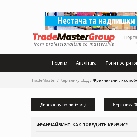
Порта
Новини
Аналітика
Топи про рино
TradeMaster
Керівнику ЗЕД
Франчайзинг: как поб
Директору по логістиці
Керівнику 
ФРАНЧАЙЗИНГ: КАК ПОБЕДИТЬ КРИЗИС?