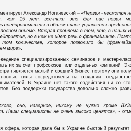
мментирует Александр Ногачевский –
«
Первая - несмотря н
е, чем 15 лет, все-таки это для нас новая мо
ь предпринимателя в общем плане управления предпри
 полном объеме. Вторая проблема в том, что, в наших
В
едприятия, но в нем не идет речь о франчайзинге. Поэт
том количестве, которое позволило бы (франчайзи
сем мире»
.
оведение специализированных семинаров и мастер-клас
ать их за счет профсоюзов, или отдельных компаний. Эк
 стран является малый и средний бизнес, поэтому они пол
сновные силы сосредоточены на создании государств
нимателей. В Украине нет такого содействия ни со ст
етов. Без поддержки государства довольно сложно разв
лково, оно, наверное, никому не нужно кроме ВУЗ
ют
. Наши специалисты не очень высоко ценятся»
, - отм
ая сфера, которая дала бы в Украине быстрый результат 