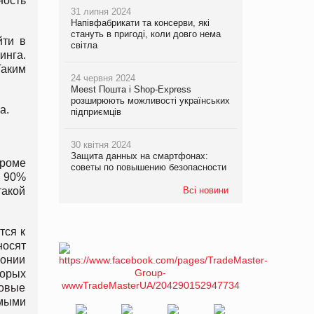
ность
31 липня 2024
Напівфабрикати та консерви, які
стануть в пригоді, коли довго нема
йти в
світла
инга.
Таким
24 червня 2024
Meest Пошта і Shop-Express
розширюють можливості українських
а.
підприємців
30 квітня 2024
Защита данных на смартфонах:
Кроме
советы по повышению безопасности
 90%
такой
Всі новини
тся к
носят
понии
торых
довые
мыми