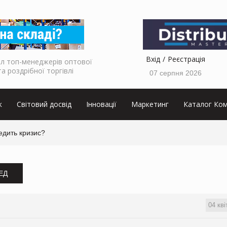
Вхід
Реєстрація
л топ-менеджерів оптової
та роздрібної торгівлі
07 серпня 2026
к
Світовий досвід
Інновації
Маркетинг
Каталог Ком
едить кризис?
ЗЕД
04 кві