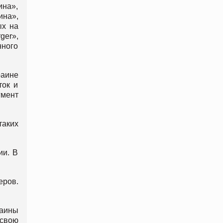
ина»,
ина»,
ых на
ger»,
нного
раине
ток и
гмент
таких
ии. В
еров.
раины
 свою