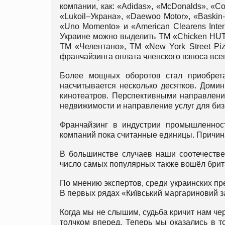
компании, как: «Adidas», «McDonalds», «Co
«Lukoil–Украна», «Daewoo Motor», «Baskin
«Uno Momento» и «American Clearens Inte
Украине можно выделить ТМ «Chicken HUT»
ТМ «Челентано», ТМ «New York Street Piz
франчайзинга оплата членского взноса всег
Более мощных оборотов стал приобрета
насчитывается несколько десятков. Доми
кинотеатров. Перспективными направлени
недвижимости и направление услуг для биз
Франчайзинг в индустрии промышленнос
компаний пока считанные единицы. Причина
В большинстве случаев наши соотечеств
число самых популярных также вошёл брита
По мнению экспертов, среди украинских пр
В первых рядах «Київський маргариновий з
Когда мы не слышим, судьба кричит нам че
толчком вперед. Теперь мы оказались в т