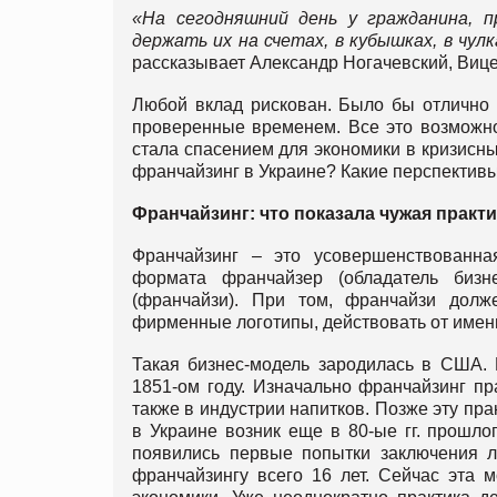
«На сегодняшний день у гражданина, п
держать их на счетах, в кубышках, в чул
рассказывает Александр Ногачевский, Виц
Любой вклад рискован. Было бы отлично 
проверенные временем. Все это возможно,
стала спасением для экономики в кризисны
франчайзинг в Украине? Какие перспективы
Франчайзинг: что показала чужая практ
Франчайзинг – это усовершенствованн
формата франчайзер (обладатель бизн
(франчайзи). При том, франчайзи долж
фирменные логотипы, действовать от имени
Такая бизнес-модель зародилась в США. 
1851-ом году. Изначально франчайзинг п
также в индустрии напитков. Позже эту пр
в Украине возник еще в 80-ые гг. прошло
появились первые попытки заключения ли
франчайзингу всего 16 лет. Сейчас эта 