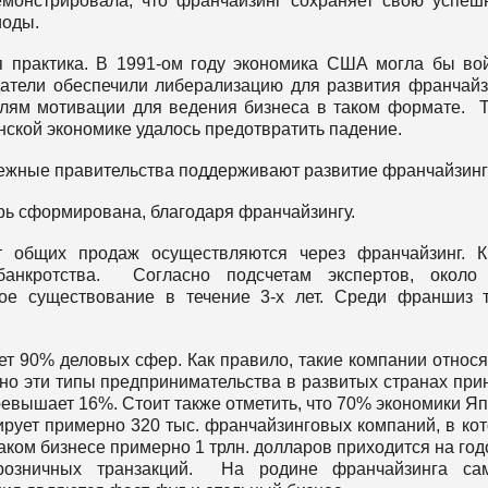
емонстрировала, что франчайзинг сохраняет свою успеш
иоды.
 практика. В 1991-ом году экономика США могла бы во
одатели обеспечили либерализацию для развития франчайз
лям мотивации для ведения бизнеса в таком формате. 
нской экономике удалось предотвратить падение.
бежные правительства поддерживают развитие франчайзинг
рь сформирована, благодаря франчайзингу.
т общих продаж осуществляются через франчайзинг. 
 банкротства. Согласно подсчетам экспертов, около
ое существование в течение 3-х лет. Среди франшиз 
ет 90% деловых сфер. Как правило, такие компании относя
но эти типы предпринимательства в развитых странах при
ревышает 16%. Стоит также отметить, что 70% экономики Я
рует примерно 320 тыс. франчайзинговых компаний, в ко
таком бизнесе примерно 1 трлн. долларов приходится на го
розничных транзакций. На родине франчайзинга са