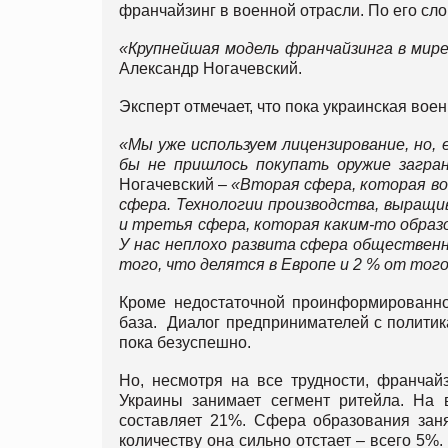
франчайзинг в военной отрасли. По его сло
«Крупнейшая модель франчайзинга в мир
Александр Ногачевский.
Эксперт отмечает, что пока украинская вое
«Мы уже используем лицензирование, но, 
бы
не пришлось покупать оружие загра
Ногачевский –
«Вторая сфера, которая во
сфера. Технологии производства, выращи
и третья сфера, которая каким-то образо
У нас неплохо развита сфера общественн
того, что делятся в Европе и 2 % от тог
Кроме недостаточной проинформированнос
база. Диалог предпринимателей с политик
пока безуспешно.
Но, несмотря на все трудности, франчай
Украины занимает сегмент ритейла. На 
составляет 21%. Сфера образования заня
количеству она сильно отстает – всего 5%