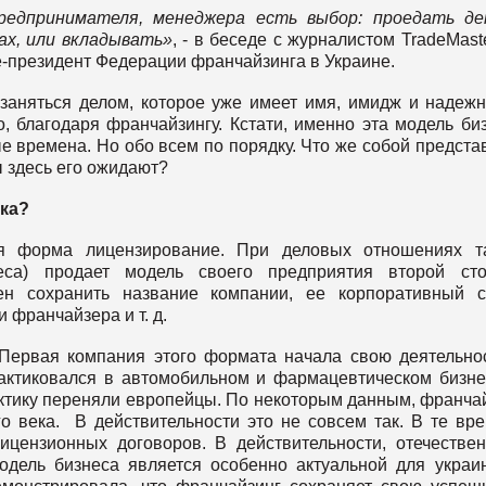
редпринимателя, менеджера есть выбор: проедать де
ках, или вкладывать»
, - в беседе с журналистом TradeMast
е-президент Федерации франчайзинга в Украине.
заняться делом, которое уже имеет имя, имидж и надежн
 благодаря франчайзингу. Кстати, именно эта модель би
е времена. Но обо всем по порядку. Что же собой предста
 здесь его ожидают?
ика?
ая форма лицензирование. При деловых отношениях та
еса) продает модель своего предприятия второй сто
ен сохранить название компании, ее корпоративный с
 франчайзера и т. д.
Первая компания этого формата начала свою деятельно
рактиковался в автомобильном и фармацевтическом бизне
актику переняли европейцы. По некоторым данным, франча
го века. В действительности это не совсем так. В те вр
цензионных договоров. В действительности, отечестве
модель бизнеса является особенно актуальной для украи