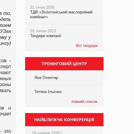
21 січня 2026
ТДВ «Золотоніський маслоробний
а то,
комбінат»
дель
ятием
УЗах
03 липня 2023
Тендери компанії
ому у
нгу)
Всі тендери
сов -
ТРЕНІНГОВИЙ ЦЕНТР
сперт
учают
Яна Олентир
енных
ороны
ивать
Тетяна Ільєнко
повний список
ов и
ечает
НАЙБЛИЖЧА КОНФЕРЕНЦІЯ
- это
18 червня 2026 |