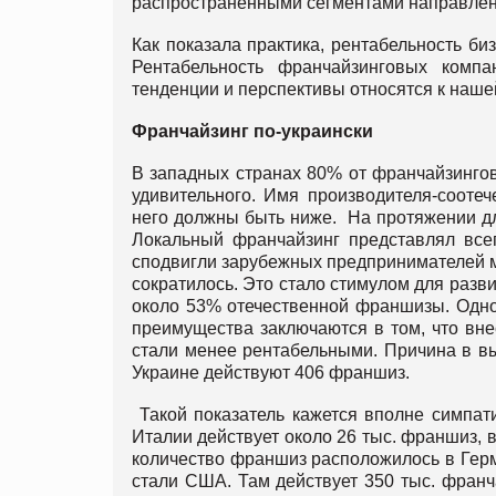
распространёнными сегментами направлени
Как показала практика, рентабельность би
Рентабельность франчайзинговых комп
тенденции и перспективы относятся к наше
Франчайзинг по-украински
В западных странах 80% от франчайзинго
удивительного. Имя производителя-сооте
него должны быть ниже. На протяжении дл
Локальный франчайзинг представлял всег
сподвигли зарубежных предпринимателей м
сократилось. Это стало стимулом для разв
около 53% отечественной франшизы. Одно
преимущества заключаются в том, что вн
стали менее рентабельными. Причина в вы
Украине действуют 406 франшиз.
Такой показатель кажется вполне симпати
Италии действует около 26 тыс. франшиз, 
количество франшиз расположилось в Гер
стали США. Там действует 350 тыс. франч