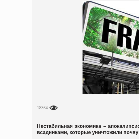
18364
Нестабильн
ая экономика – апокалипси
всадниками, которые уничтожили почву 