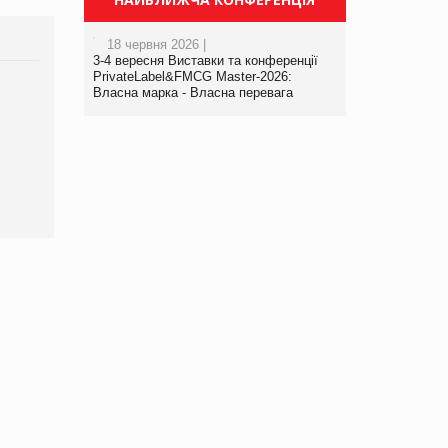
18 червня 2026 |
3-4 вересня Виставки та конференції
PrivateLabel&FMCG Master-2026:
Власна марка - Власна перевага
Брагина Людмила
Просування компанії на
порталі оптової та
роздрібної торгівлі
www.trademaster.ua.
правила. Особливості.