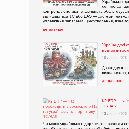
Українські тор
commerce, авт
контроль логістики та швидкість обслуговува
залишаються 1С або BAS — системи, навколо 
управління запасами, ціноутворення, взаємор
детальніше
Україна досі 
прагматизмо
16 липня 2026
Дванадцять ро
визначилася, 
детальніше
K2 ERP — час 
1С/BAS
13 липня 2026
Чи може українське підприємство вважати се
виробництво та управлінський облік залежать