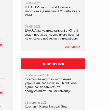
07.08.2026
ICE BOSS цього літа! Новинка
06.08.2026
07.08.2026
морозива від власної ТМ Varto вже у
Смачна новинка для хвостатих: у
Франція заборонила рекламні дзвінки
VARUS
VARUS з’явилися паучі Varto Paw
без згоди клієнтів
expert від власної ТМ Varto!
07.08.2026
EVA.UA запустила кампанію «Хто б
05.08.2026
знав» про асортимент, якого покупці
Мережа супермаркетів VARUS купує
не очікують побачити на платформі
мережу магазинів формату
convenience store КОЛО: об’єднана
М
компанія налічуватиме 374 магазини
всі новини
НОВИНИ B2B
03 березня 2026
Освітній бенефіт як інструмент
утримання талантів: як ThinkGlobal
підвищує лояльність та
продуктивність вашої команди
М
31 жовтня 2024
,
Компанія Rarog Tactical Gear