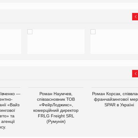
 Івченко —
Роман Наумчев,
Роман Корсак, співвла
ентно-
співзасновник ТОВ
франчайзингової мер
нії «Вайз
«ФейрЛоджикс»,
SPAR в Україні
тингової
комерційний директор
ето» та
FRLG Freight SRL
 агенції
(Румунія)
cy.