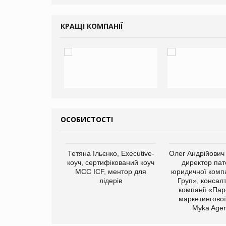
КРАЩІ КОМПАНІЇ
ОСОБИСТОСТІ
арас Ігорович,
Тетяна Ільєнко, Executive-
Олег Андрійович
иробництва ТОВ
коуч, сертифікований коуч
директор пат
Герчак"
МСС ICF, ментор для
юридичної компа
лідерів
Груп», консал
компанії «Пар
маркетингової
Myka Agen