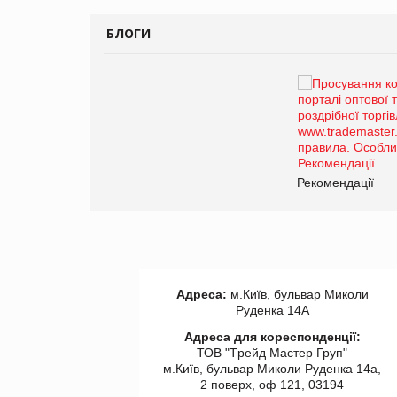
БЛОГИ
Брагина Людмила
Просування компанії на
порталі оптової та
роздрібної торгівлі
www.trademaster.ua.
правила. Особливості.
ії
Рекомендації
Адреса:
м.Київ, бульвар Миколи
Руденка 14А
Адреса для кореспонденції:
ТОВ "Tрейд Мастер Груп"
м.Київ, бульвар Миколи Руденка 14а,
2 поверх, оф 121, 03194