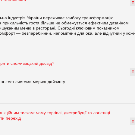
Т
ьна індустрія України переживає глибоку трансформацію.
а прихильність гостя більше не обмежується ефектним дизайном
 вишуканим меню в ресторані. Сьогодні ключовим показником
комфорт — безперебійний, непомітний для ока, але відчутний у кожн
ряти споживацький досвід?
Т
нг-тест системи мерчандайзингу
анкційним тиском: чому торгівлі, дистрибуції та логістиці
ати перехід
Т