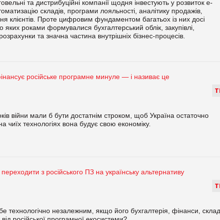
говельні та дистрибуційні компанії щодня інвестують у розвиток e-
оматизацію складів, програми лояльності, аналітику продажів,
ння клієнтів. Проте цифровим фундаментом багатьох із них досі
яких роками формувалися бухгалтерський облік, закупівлі,
озрахунки та значна частина внутрішніх бізнес-процесів.
фінансує російське програмне минуле — і називає це
м
Т
ків війни мали б бути достатнім строком, щоб Україна остаточно
на чиїх технологіях вона будує свою економіку.
переходити з російського ПЗ на українську альтернативу
Т
бе технологічно незалежним, якщо його бухгалтерія, фінанси, склад
 від російської програмної екосистеми?