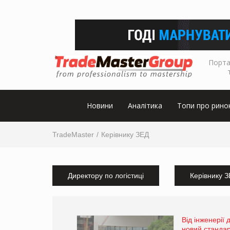
Порта
Новини
Аналітика
Топи про рино
TradeMaster
Керівнику ЗЕД
Директору по логістиці
Керівнику 
Від інженерії
новий стандар