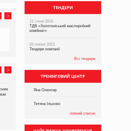
ТЕНДЕРИ
21 січня 2026
ТДВ «Золотоніський маслоробний
комбінат»
03 липня 2023
Тендери компанії
Всі тендери
ТРЕНІНГОВИЙ ЦЕНТР
сник
Олексій Логачов-Михайлов
Яна Сараніна, директор
Яна Олентир
ежі
Файно маркет Директор
компанії «УкраМарин»
департаменту з
Тетяна Ільєнко
виробництва
повний список
НАЙБЛИЖЧА КОНФЕРЕНЦІЯ