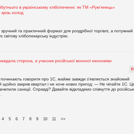
йбутнього в українському хлібопеченні: як ТМ «Рум’янець»
 крізь холод
зручний та практичний формат для роздрібної торгівлі, а потужний
 світову хлібопекарську індустрію.
аждала сторона, а учасник російської воєнної економіки
Т
і починають говорити про 1С, майже завжди з’являється знайомий
й щойно закрив квартал і не хоче нових пригод: — Не чіпайте 1С. Ц
зачепили санкції. Справді? Давайте відкладемо співчуття до російськ
.
4
5
6
7
8
9
10
11
>>