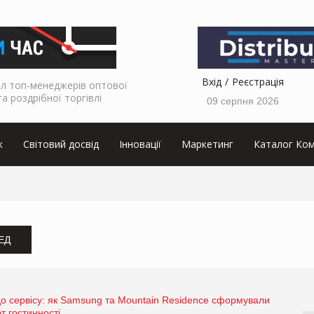
Вхід
Реєстрація
л топ-менеджерів оптової
та роздрібної торгівлі
09 серпня 2026
к
Світовий досвід
Інновації
Маркетинг
Каталог Ком
ЗЕД
 до сервісу: як Samsung та Mountain Residence сформували
т гостинності