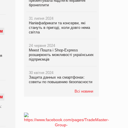
презентувала надлегкі керамічні
бронеплити
31 липня 2024
Напівфабрикати та консерви, які
стануть в пригоді, коли довго нема
М
світла
24 червня 2024
Meest Пошта і Shop-Express
розширюють можливості українських
ля
підприємців
30 квітня 2024
Защита данных на смартфонах:
советы по повышению безопасности
Всі новини
М
: