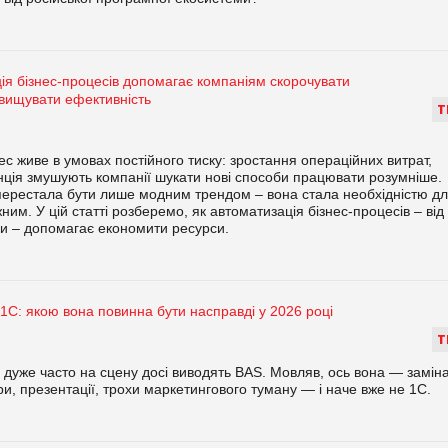
ія бізнес-процесів допомагає компаніям скорочувати
двищувати ефективність
Т
ес живе в умовах постійного тиску: зростання операційних витрат,
енція змушують компанії шукати нові способи працювати розумніше.
ерестала бути лише модним трендом – вона стала необхідністю д
им. У цій статті розберемо, як автоматизація бізнес-процесів – від
ри – допомагає економити ресурси.
1С: якою вона повинна бути насправді у 2026 році
Т
, дуже часто на сцену досі виводять BAS. Мовляв, ось вона — заміна
ри, презентації, трохи маркетингового туману — і наче вже не 1С.