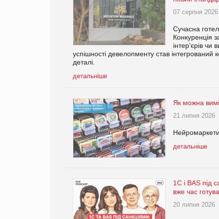
07 серпня 2026
Сучасна готел
Конкуренція з
інтер'єрів чи
успішності девелопменту став інтегрований 
деталі.
детальніше
Як можна вимі
21 липня 2026
Нейромаркети
детальніше
1С і BAS під с
вже час готув
20 липня 2026