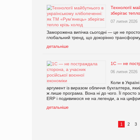
Технології ма
зберігає тепло
07 липня 2026
Заморожена випічка сьогодні — це не просто 
глобальний тренд, що докорінно трансформує
детальніше
1С — не постр
06 липня 2026
Коли в Україн
аргумент із виразом обличчя бухгалтера, яки
ж лише програма. Вона ні до чого. Її просто 
ERP і подивимося не на легенди, а на цифри
детальніше
1
2
3