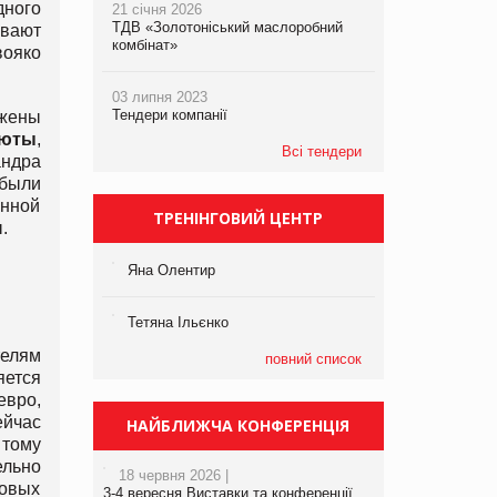
дного
21 січня 2026
ТДВ «Золотоніський маслоробний
вают
комбінат»
вояко
03 липня 2023
Тендери компанії
жены
люты
,
Всі тендери
ндра
 были
анной
ТРЕНІНГОВИЙ ЦЕНТР
.
Яна Олентир
Тетяна Ільєнко
телям
повний список
яется
евро,
ейчас
НАЙБЛИЖЧА КОНФЕРЕНЦІЯ
 тому
ельно
18 червня 2026 |
ровых
3-4 вересня Виставки та конференції