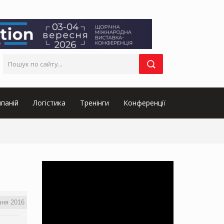
паній
Логістика
Тренінги
Конференції
вня 2016