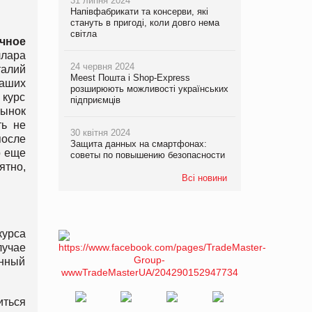
31 липня 2024
Напівфабрикати та консерви, які
стануть в пригоді, коли довго нема
світла
чное
ллара
24 червня 2024
талий
Meest Пошта і Shop-Express
наших
розширюють можливості українських
 курс
підприємців
рынок
ть не
30 квітня 2024
после
Защита данных на смартфонах:
о еще
советы по повышению безопасности
ятно,
Всі новини
урса
лучае
анный
иться