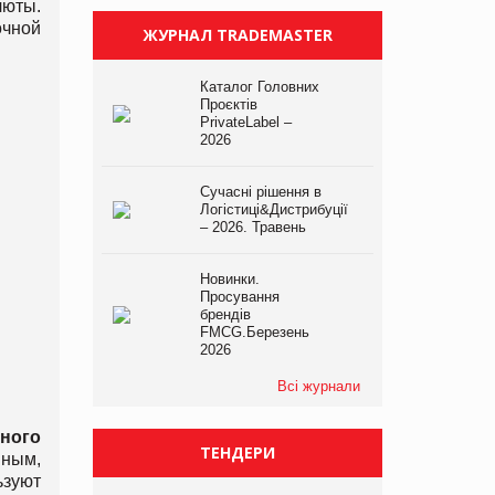
люты.
очной
ЖУРНАЛ TRADEMASTER
Каталог Головних
Проєктів
PrivateLabel –
2026
Сучасні рішення в
Логістиці&Дистрибуції
– 2026. Травень
Новинки.
Просування
брендів
FMCG.Березень
2026
Всі журнали
ьного
ТЕНДЕРИ
вным,
ьзуют