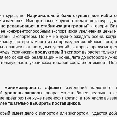
ия курса, но
Национальный банк скупает все избыто
 не изменялся. Импортерам не нужно ожидать пока курс до
 не ревальвация, а стабилизация гривны
”, - говорит Ви
нее конкурентоспособным экспорт из-за увеличения цены 
ованы экспортеры. Но им не нужно ожидать осени, когда
и могут потерять много из-за промедления. «Кроме того, 
льно зависит от погодных условий, которых предусмотре
олудь. Украинский
продуктовый экспорт
вырастет только 
я его основной реализации – конец лета до которого нужн
тельную часть украинских товаров составляет импорт. Пон
 минимизировать эффект
изменений валютного к
рый
уровень запасов
товара. Но это более реально в с
ие предприятия хуже переносят кризис, в том числе вызв
олее тщательно
выбирать поставщиков.
орый имеет дело с импортом или экспортом, удастся доб