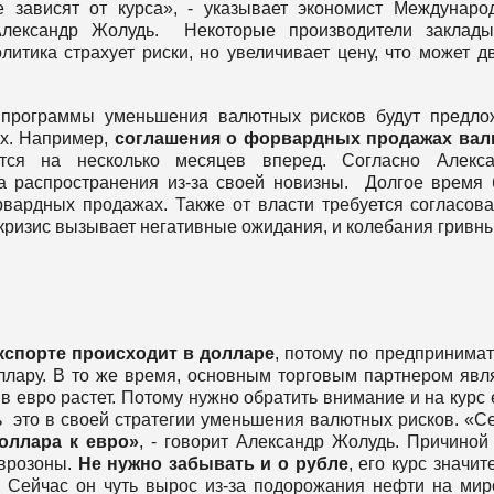
 зависят от курса», - указывает экономист Междунаро
Александр Жолудь. Некоторые производители заклады
олитика страхует риски, но увеличивает цену, что может д
 программы уменьшения валютных рисков будут предло
ах. Например,
соглашения о форвардных продажах ва
ется на несколько месяцев вперед. Согласно Алекса
а распространения из-за своей новизны. Долгое время
ардных продажах. Также от власти требуется согласов
 кризис вызывает негативные ожидания, и колебания гривны
кспорте происходит в долларе
, потому по предпринима
ллару. В то же время, основным торговым партнером явл
в евро растет. Потому нужно обратить внимание и на курс 
ь это в своей стратегии уменьшения валютных рисков. «С
оллара к евро»
, - говорит Александр Жолудь. Причиной
еврозоны.
Не нужно забывать и о рубле
, его курс значит
 Сейчас он чуть вырос из-за подорожания нефти на ми