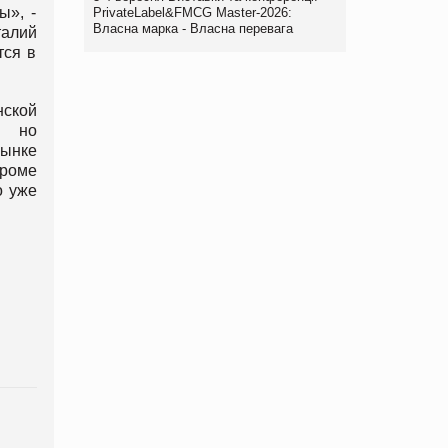
ы», -
PrivateLabel&FMCG Master-2026:
Власна марка - Власна перевага
талий
тся в
нской
, но
рынке
Кроме
о уже