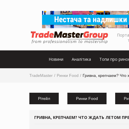
Порта
Новини
Аналітика
Топи про рино
TradeMaster
Ринки Food
Гривна, крепчаем? Что
Рітейл
Ринки Food
Ри
ГРИВНА, КРЕПЧАЕМ? ЧТО ЖДАТЬ ЛЕТОМ П