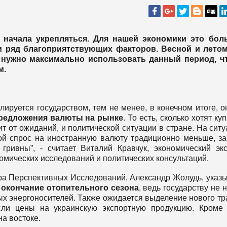
 начала укрепляться. Для нашей экономики это бол
 и ряд благоприятствующих факторов. Весной и летом
 нужно максимально использовать данный период, ч
м.
лируется государством, тем не менее, в конечном итоге, о
редложения валюты на рынке
. То есть, сколько хотят куп
ит от ожиданий, и политической ситуации в стране. На сит
ой спрос на иностранную валюту традиционно меньше, за
гривны”, - считает Виталий Кравчук, экономический экс
омических исследований и политических консультаций.
а Перспективных Исследований, Александр Жолудь, указы
и
окончание отопительного сезона
, ведь государству не 
ных энергоносителей. Также ожидается выделение нового т
и цены на украинскую экспортную продукцию. Кроме 
а востоке.