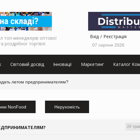
Вхід
Реєстрація
л топ-менеджерів оптової
та роздрібної торгівлі
07 серпня 2026
к
Світовий досвід
Інновації
Маркетинг
Каталог Ком
 ждать летом предпринимателям?
нки NonFood
Нерухомість
24 тра
РЕДПРИНИМАТЕЛЯМ?