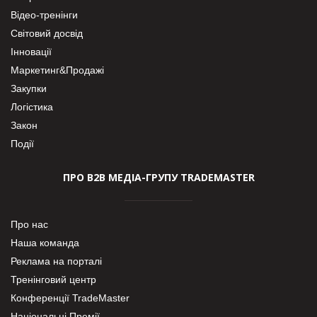
Відео-тренінги
Світовий досвід
Інновації
Маркетинг&Продажі
Закупки
Логістика
Закон
Події
ПРО В2В МЕДІА-ГРУПУ TRADEMASTER
Про нас
Наша команда
Реклама на порталі
Тренінговий центр
Конференції TradeMaster
Національні Премії