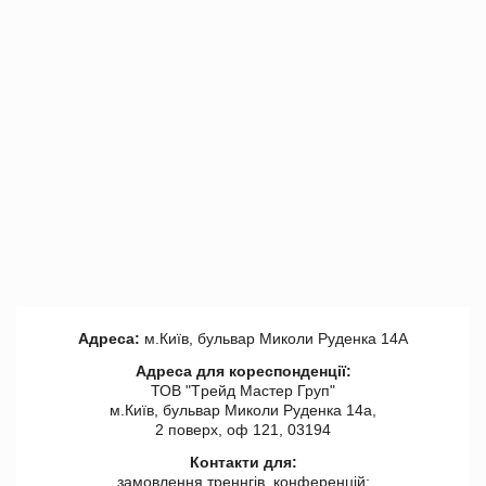
Адреса:
м.Київ, бульвар Миколи Руденка 14А
Адреса для кореспонденції:
ТОВ "Tрейд Мастер Груп"
м.Київ, бульвар Миколи Руденка 14а,
2 поверх, оф 121, 03194
Контакти для:
замовлення треннгів, конференцій: