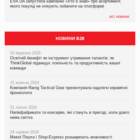
EVA.UA запустила кампанію «Хто б знав» про асортимент,
05.08.2026
якого покупці не очікують побачити на платформі
Мережа супермаркетів VARUS купує мережу магазинів
формату convenience store КОЛО: об’єднана компанія
налічуватиме 374 магазини
всі новини
НОВИНИ B2B
03 березня 2026
Освітній бенефіт як інструмент утримання талантів: як
ThinkGlobal підвищує лояльність та продуктивність вашої
команди
31 жовтня 2024
Компанія Rarog Tactical Gear презентувала надлегкі керамічні
бронеплити
31 липня 2024
Напівфабрикати та консерви, які стануть в пригоді, коли довго
нема світла
24 червня 2024
Meest Пошта і Shop-Express розширюють можливості