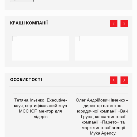
КРАЩІ КОМПАНІЇ
ОСОБИСТОСТІ
,
Тетяна Ільєнко, Executive-
Олег Андрійович Івченко —
ОВ
коуч, сертифікований коуч
директор патентно-
МСС ICF, ментор для
юридичної компанії «Вайз
лідерів
Груп», консалтингової
компанії «Парето» та
маркетингової агенції
Myka Agency.