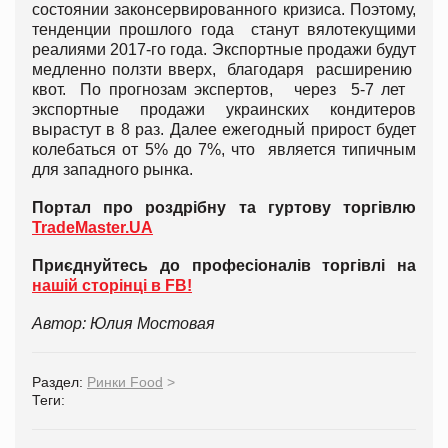
состоянии законсервированного кризиса. Поэтому,
тенденции прошлого года станут вялотекущими
реалиями 2017-го года. Экспортные продажи будут
медленно ползти вверх, благодаря расширению
квот. По прогнозам экспертов, через 5-7 лет
экспортные продажи украинских кондитеров
вырастут в 8 раз. Далее ежегодный прирост будет
колебаться от 5% до 7%, что является типичным
для западного рынка.
Портал про роздрібну та гуртову торгівлю
TradeMaster.UA
Приєднуйтесь до професіоналів торгівлі на
нашій сторінці в FB!
Автор: Юлия Мостовая
Раздел:
Ринки Food
>
Теги: