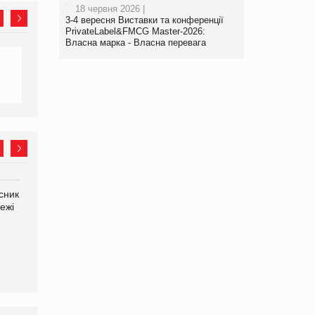
18 червня 2026 |
3-4 вересня Виставки та конференції
PrivateLabel&FMCG Master-2026:
Власна марка - Власна перевага
сник
Олексій Логачов-Михайлов
Яна Сараніна, директор
ежі
Файно маркет Директор
компанії «УкраМарин»
департаменту з
виробництва