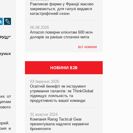
Равликові ферми у Франції масово
Amazon поверне клієнтам 600 млн
закриваються, для галузі видався
доларів за раніше сплачені мита
катастрофічний сезон
05.08.2026
Смачне поповнення дитячого меню:
05.08.2026
у VARUS з’явилися новинки від ТМ
06.08.2026
У Євросоюзі набули чинності нові
ТОКЕРИ
Amazon поверне клієнтам 600 млн
правила щодо штучного інтелекту
доларів за раніше сплачені мита
"РУШ"
05.08.2026
Сергій Лісунов про заморожені
всі новини
хлібобулочні вироби на
ругих
PrivateLabel&FMCG Master 2026
НОВИНИ B2B
03 березня 2026
Освітній бенефіт як інструмент
утримання талантів: як ThinkGlobal
підвищує лояльність та
 их от
продуктивність вашої команди
ципам
ового
31 жовтня 2024
Компанія Rarog Tactical Gear
орий.
презентувала надлегкі керамічні
рия и
бронеплити