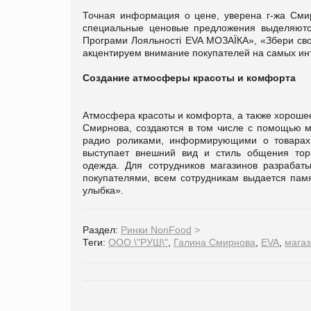
Точная информация о цене, уверена г-жа Сми
специальные ценовые предложения выделяются
Програми Лояльності EVA МОЗАЇКА», «Збери св
акцентируем внимание покупателей на самых ин
Создание атмосферы красоты и комфорта
Атмосфера красоты и комфорта, а также хороше
Смирнова, создаются в том числе с помощью м
радио роликами, информирующими о товарах 
выступает внешний вид и стиль общения торг
одежда. Для сотрудников магазинов разрабат
покупателями, всем сотрудникам выдается пам
улыбка».
Раздел:
Ринки NonFood
>
Теги:
ООО \"РУШ\"
,
Галина Смирнова
,
EVA
,
магаз