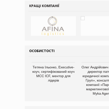
КРАЩІ КОМПАНІЇ
ОСОБИСТОСТІ
арас Ігорович,
Тетяна Ільєнко, Executive-
Олег Андрійович
иробництва ТОВ
коуч, сертифікований коуч
директор пат
Герчак"
МСС ICF, ментор для
юридичної компа
лідерів
Груп», консал
компанії «Пар
маркетингової
Myka Agen