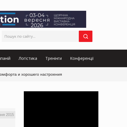
паній
Логістика
Тренінги
Конференції
комфорта и хорошего настроения
зня 2015