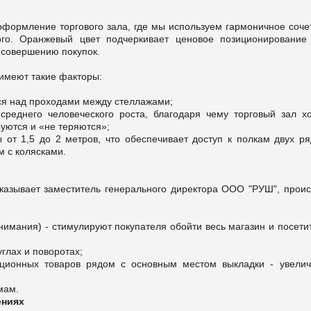
оформление торгового зала, где мы используем гармоничное соче
го. Оранжевый цвет подчеркивает ценовое позиционирование 
 совершению покупок.
 имеют такие факторы:
ся над проходами между стеллажами;
среднего человеческого роста, благодаря чему торговый зал х
уются и «не теряются»;
от 1,5 до 2 метров, что обеспечивает доступ к полкам двух ря
ам с колясками.
казывает заместитель генерального директора ООО "РУШ", проис
нимания) - стимулируют покупателя обойти весь магазин и посети
глах и поворотах;
ционных товаров рядом с основным местом выкладки - увелич
мам.
ениях