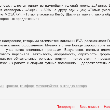
рнова, является одним из важнейших условий мерчандайзинга. 
 стопперами «Акція»; «-50% на другу одиницю»; «Тільки учас
ою МОЗАЇКУ», «Тільки учасникам Клубу Щаслива мама», таким об
тересных предложениях.
е настроение, которыми отличаются магазины EVA, рассказывает Г
узыкального оформления. Музыка в стиле lounge хорошо сочетае
– участниках акционных программ. Безусловно, важным элем
ового персонала: вежливость, аккуратность, опрятность, форм
ываются обязательные речевые модули – приветствия и проща
ятка: «В работе с людьми лучшие помощники – доброжелательно
ин
,
красота
,
комфорт
,
мечандайзинг
,
выкладка товара
Попередня
Весь список
Нас