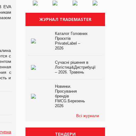
В EVA
никам
разом
ЖУРНАЛ TRADEMASTER
Каталог Головних
Проєктів
PrivateLabel –
2026
алина
тся с
ентом
Сучасні рішення в
енная
Логістиці&Дистрибуції
ния с
– 2026. Травень
сть и
Новинки.
Просування
брендів
FMCG.Березень
2026
Всі журнали
тупна
ТЕНДЕРИ