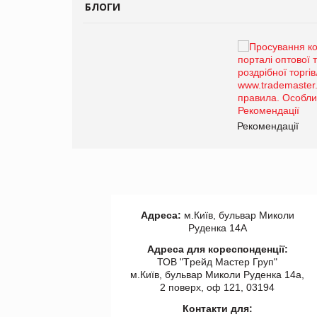
БЛОГИ
Брагина Людмила
Просування компанії на
порталі оптової та
роздрібної торгівлі
www.trademaster.ua.
правила. Особливості.
ії
Рекомендації
Адреса:
м.Київ, бульвар Миколи
Руденка 14А
Адреса для кореспонденції:
ТОВ "Tрейд Мастер Груп"
м.Київ, бульвар Миколи Руденка 14а,
2 поверх, оф 121, 03194
Контакти для: