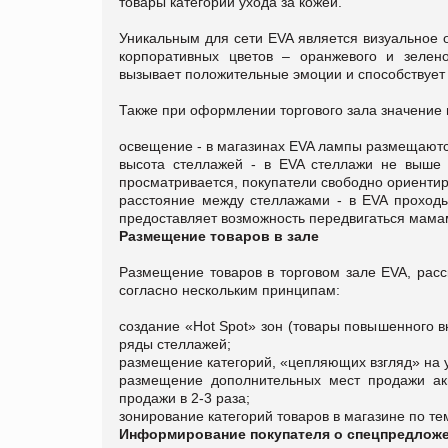
товары категории ухода за кожей.
Уникальным для сети EVA является визуальное 
корпоративных цветов – оранжевого и зелено
вызывает положительные эмоции и способствует
Также при оформлении торгового зала значение
освещение - в магазинах EVA лампы размещают
высота стеллажей - в EVA стеллажи не выше 
просматривается, покупатели свободно ориентир
расстояние между стеллажами - в EVA проходы 
предоставляет возможность передвигаться мам
Размещение товаров в зале
Размещение товаров в торговом зале EVA, расс
согласно нескольким принципам:
создание «Hot Spot» зон (товары повышенного в
ряды стеллажей;
размещение категорий, «цепляющих взгляд» на у
размещение дополнительных мест продажи ак
продажи в 2-3 раза;
зонирование категорий товаров в магазине по те
Информирование покупателя о спецпредлож