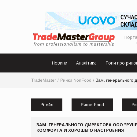
Порта
Новини
Аналітика
Топи про рино
TradeMaster
Ринки NonFood
Зам. генерального 
Рітейл
Ринки Food
Ри
ЗАМ. ГЕНЕРАЛЬНОГО ДИРЕКТОРА ООО "РУШ
КОМФОРТА И ХОРОШЕГО НАСТРОЕНИЯ