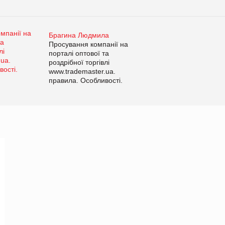
Брагина Людмила
Просування компанії на
порталі оптової та
роздрібної торгівлі
www.trademaster.ua.
правила. Особливості.
Рекомендації