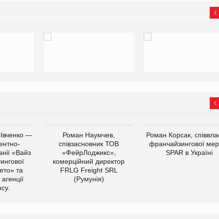
 Івченко —
Роман Наумчев,
Роман Корсак, співвла
ентно-
співзасновник ТОВ
франчайзингової мер
нії «Вайз
«ФейрЛоджикс»,
SPAR в Україні
тингової
комерційний директор
ето» та
FRLG Freight SRL
 агенції
(Румунія)
cy.