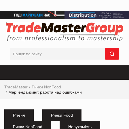
TradeMaster
Ринки NonFood
Мерчендайзинг: работа над ошибками
Рітейл
Ринки Food
Ринки NonFood
Нерухомість