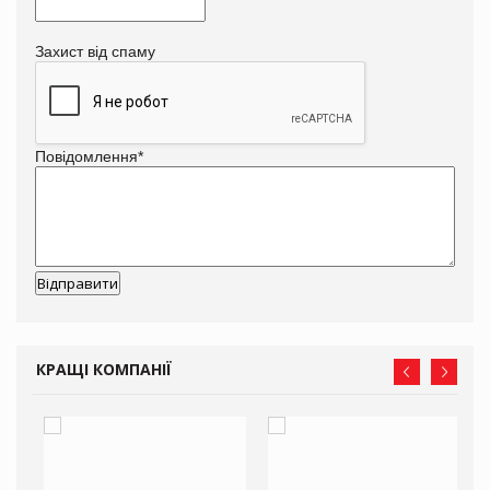
Захист від спаму
Повідомлення
*
КРАЩІ КОМПАНІЇ