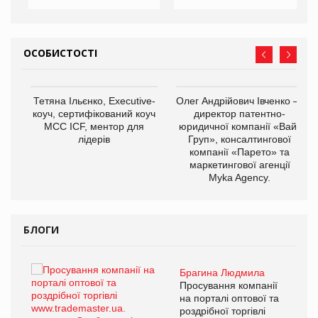
ОСОБИСТОСТІ
,
Тетяна Ільєнко, Executive-
Олег Андрійович Івченко —
ОВ
коуч, сертифікований коуч
директор патентно-
МСС ICF, ментор для
юридичної компанії «Вайз
лідерів
Груп», консалтингової
компанії «Парето» та
маркетингової агенції
Myka Agency.
БЛОГИ
Брагина Людмила
ї
Просування компанії
а
на порталі оптової та
роздрібної торгівлі