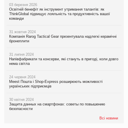
03 березня 2026
Освітній бенефіт як інструмент утримання талантів: як
ThinkGlobal підвищує лояльність та продуктивність вашої
команди
31 жовтня 2024
Компанія Rarog Tactical Gear презентувала надлегкі керамічні
бронеплити
31 липня 2024
Напівфабрикати та консерви, які стануть в пригоді, коли довго
нема світла
24 червня 2024
Meest Пошта і Shop-Express розширюють можливості
українських підприємців
30 квітня 2024
Защита данных на смартфонах: советы по повышению
безопасности
Всі новини