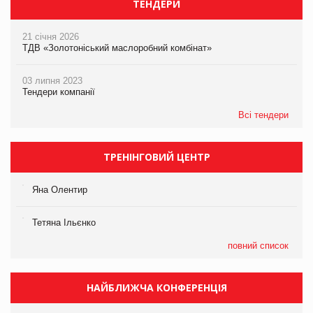
ТЕНДЕРИ
21 січня 2026
ТДВ «Золотоніський маслоробний комбінат»
03 липня 2023
Тендери компанії
Всі тендери
ТРЕНІНГОВИЙ ЦЕНТР
Яна Олентир
Тетяна Ільєнко
повний список
НАЙБЛИЖЧА КОНФЕРЕНЦІЯ