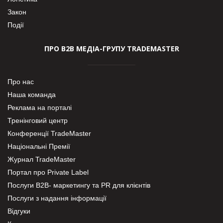
Закон
Події
ПРО В2В МЕДІА-ГРУПУ TRADEMASTER
Про нас
Наша команда
Реклама на порталі
Тренінговий центр
Конференції TradeMaster
Національні Премії
Журнал TradeMaster
Портал про Private Label
Послуги В2В- маркетингу та PR для клієнтів
Послуги з надання інформації
Відгуки