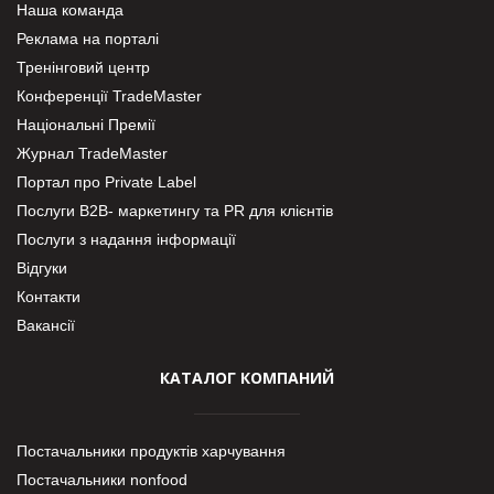
Наша команда
Реклама на порталі
Тренінговий центр
Конференції TradeMaster
Національні Премії
Журнал TradeMaster
Портал про Private Label
Послуги В2В- маркетингу та PR для клієнтів
Послуги з надання інформації
Відгуки
Контакти
Вакансії
КАТАЛОГ КОМПАНИЙ
Постачальники продуктів харчування
Постачальники nonfood