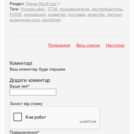
Раздел:
Ринки NonFood
>
Теги:
PrivateLabel
,
СТМ
,
производители
,
дистрибьюторы
,
FOOD
,
инновация
,
развитие
,
поставки
,
качество
,
экспорт
,
розничная сеть
,
ритейлер
Попередня
Весь список
Наступна
Коментарі
Ваш коментар буде першим.
Додати коментар
Ваше імя
*
Захист від спаму
Повідомлення
*