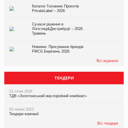
Каталог Головних Проєктів
PrivateLabel – 2026
Сучасні рішення в
Логістиці&Дистрибуції – 2026.
Травень
Новинки. Просування брендів
FMCG.Березень 2026
Всі журнали
ТЕНДЕРИ
21 січня 2026
ТДВ «Золотоніський маслоробний комбінат»
03 липня 2023
Тендери компанії
Всі тендери