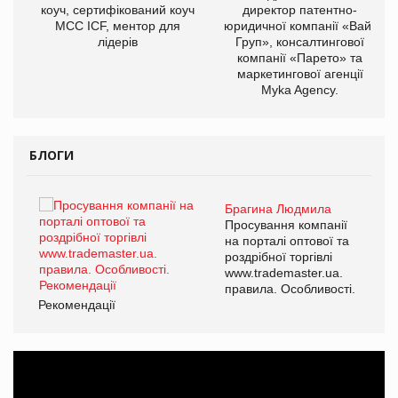
ОВ
коуч, сертифікований коуч
директор патентно-
МСС ICF, ментор для
юридичної компанії «Вайз
лідерів
Груп», консалтингової
компанії «Парето» та
маркетингової агенції
Myka Agency.
БЛОГИ
Брагина Людмила
ї
Просування компанії
а
на порталі оптової та
роздрібної торгівлі
www.trademaster.ua.
і.
правила. Особливості.
Рекомендації
Ре