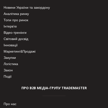
Новини України та закордону
Аналітика ринку
Топи про ринок
Інтерв’ю
Відео-тренінги
Світовий досвід
Інновації
Маркетинг&Продажі
Закупки
Логістика
Закон
Події
ПРО В2В МЕДІА-ГРУПУ TRADEMASTER
Про нас