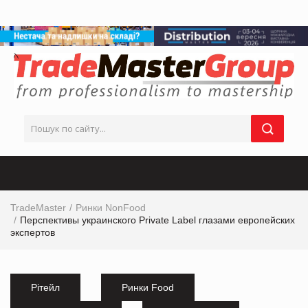
TradeMaster
Ринки NonFood
Перспективы украинского Private Label глазами европейских
экспертов
Рітейл
Ринки Food