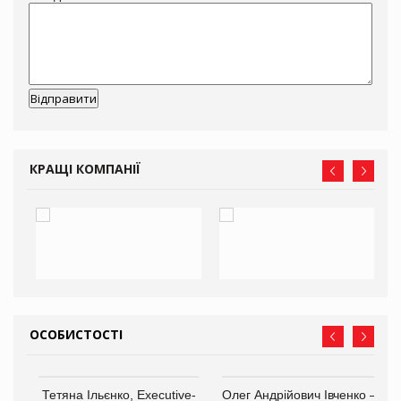
КРАЩІ КОМПАНІЇ
ОСОБИСТОСТІ
,
Тетяна Ільєнко, Executive-
Олег Андрійович Івченко —