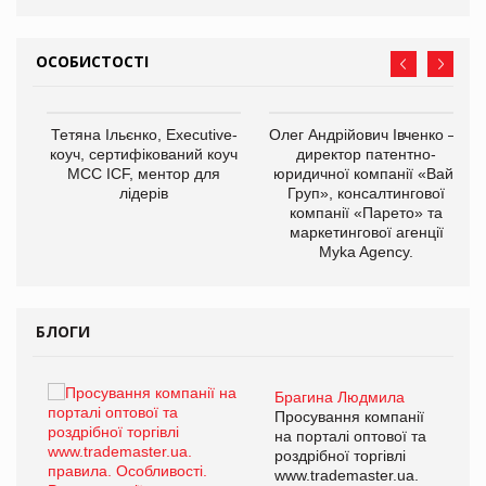
ОСОБИСТОСТІ
,
Тетяна Ільєнко, Executive-
Олег Андрійович Івченко —
ОВ
коуч, сертифікований коуч
директор патентно-
МСС ICF, ментор для
юридичної компанії «Вайз
лідерів
Груп», консалтингової
компанії «Парето» та
маркетингової агенції
Myka Agency.
БЛОГИ
Брагина Людмила
ї
Просування компанії
а
на порталі оптової та
роздрібної торгівлі
www.trademaster.ua.