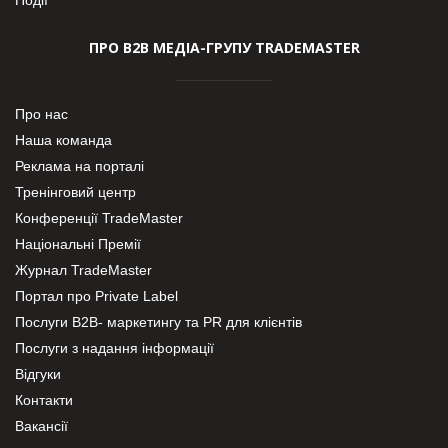
ПРО В2В МЕДІА-ГРУПУ TRADEMASTER
Про нас
Наша команда
Реклама на порталі
Тренінговий центр
Конференції TradeMaster
Національні Премії
Журнал TradeMaster
Портал про Private Label
Послуги В2В- маркетингу та PR для клієнтів
Послуги з надання інформації
Відгуки
Контакти
Вакансії