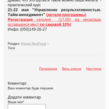
думает, что это шутка и такое можно лишь желать -
практический курс
21-22 мая "Управление результативностью.
Тайм-менеджмент"
(детали программы)
Регистрация
сегодня (17.05) на несколько
оставшихся мест
со скидкой 10%!
Инфо: (050)149-26-27
Раздел:
Ринки NonFood
>
Теги:
Попередня
Весь список
Наступна
Коментарі
Ваш коментар буде першим.
Додати коментар
Ваше імя
*