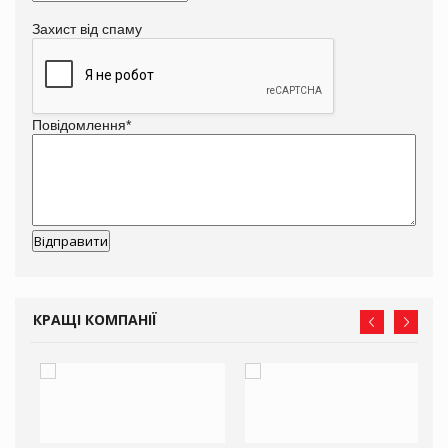
Захист від спаму
Повідомлення
*
КРАЩІ КОМПАНІЇ