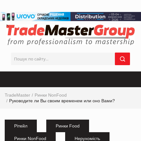
TradeMaster
Ринки NonFood
Руководите ли Вы своим временем или оно Вами?
Рітейл
Ринки Food
Ринки NonFood
Нерухомість