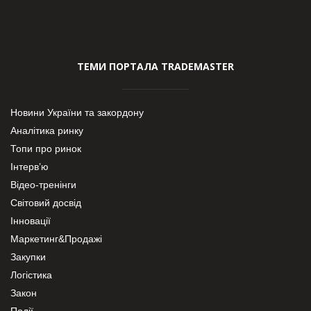
ТЕМИ ПОРТАЛА TRADEMASTER
Новини України та закордону
Аналітика ринку
Топи про ринок
Інтерв’ю
Відео-тренінги
Світовий досвід
Інновації
Маркетинг&Продажі
Закупки
Логістика
Закон
Події