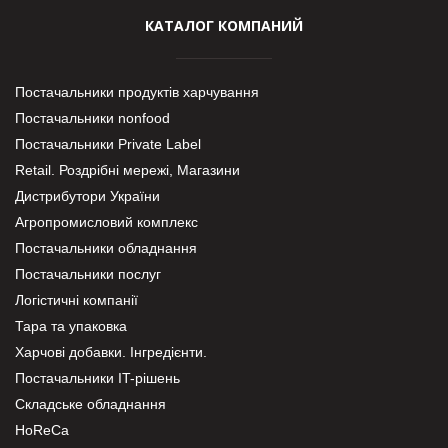
КАТАЛОГ КОМПАНИЙ
Постачальники продуктів харчування
Постачальники nonfood
Постачальники Private Label
Retail. Роздрібні мережі, Магазини
Дистрибутори України
Агропромисловий комплекс
Постачальники обладнання
Постачальники послуг
Логістичні компанії
Тара та упаковка
Харчові добавки. Інгредієнти.
Постачальники IT-рішень
Складське обладнання
HoReCa