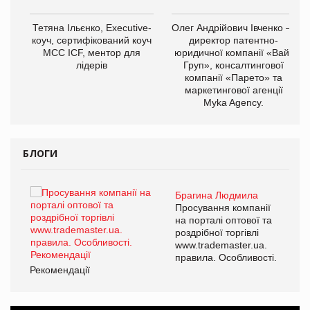
,
Тетяна Ільєнко, Executive-
Олег Андрійович Івченко —
ОВ
коуч, сертифікований коуч
директор патентно-
МСС ICF, ментор для
юридичної компанії «Вайз
лідерів
Груп», консалтингової
компанії «Парето» та
маркетингової агенції
Myka Agency.
БЛОГИ
Брагина Людмила
ї
Просування компанії
а
на порталі оптової та
роздрібної торгівлі
www.trademaster.ua.
і.
правила. Особливості.
Рекомендації
Ре