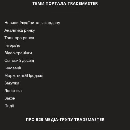
ТЕМИ ПОРТАЛА TRADEMASTER
Новини України та закордону
Аналітика ринку
Топи про ринок
Інтерв’ю
Відео-тренінги
Світовий досвід
Інновації
Маркетинг&Продажі
Закупки
Логістика
Закон
Події
ПРО В2В МЕДІА-ГРУПУ TRADEMASTER