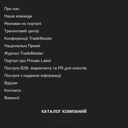
Про нас
Наша команда
Реклама на порталі
Тренінговий центр
Конференції TradeMaster
Національні Премії
Журнал TradeMaster
Портал про Private Label
Послуги В2В- маркетингу та PR для клієнтів
Послуги з надання інформації
Відгуки
Контакти
Вакансії
КАТАЛОГ КОМПАНИЙ