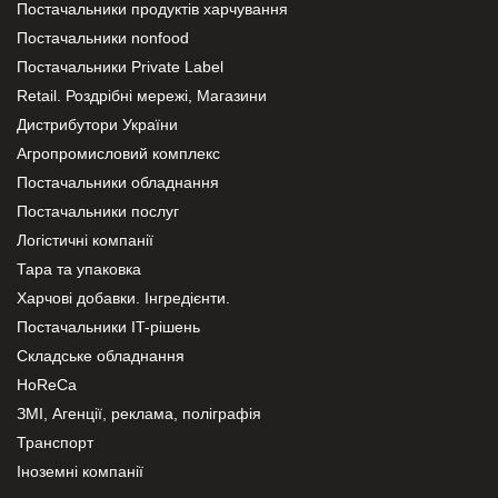
Постачальники продуктів харчування
Постачальники nonfood
Постачальники Private Label
Retail. Роздрібні мережі, Магазини
Дистрибутори України
Агропромисловий комплекс
Постачальники обладнання
Постачальники послуг
Логістичні компанії
Тара та упаковка
Харчові добавки. Інгредієнти.
Постачальники IT-рішень
Складське обладнання
HoReCa
ЗМІ, Агенції, реклама, поліграфія
Транспорт
Іноземні компанії