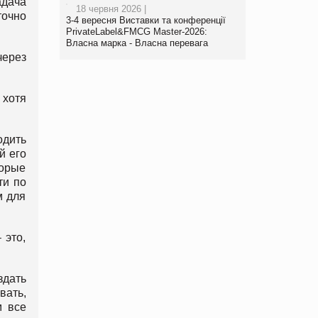
адача
18 червня 2026 |
точно
3-4 вересня Виставки та конференції
PrivateLabel&FMCG Master-2026:
Власна марка - Власна перевага
через
 хотя
одить
й его
торые
ти по
м для
 это,
здать
вать,
м все