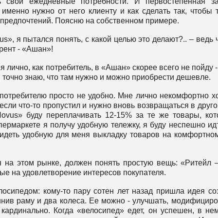
ь свои ежедневные потребности. И первостепенная з
о именно нужно от него клиенту и как сделать так, чтобы 
х предпочтений. Поясню на собственном примере.
s», я пытался понять, с какой целью это делают?.. – ведь 
рент - «Ашан»!
 я лично, как потребитель, в «Ашан» скорее всего не пойду -
 точно знаю, что там нужно и можно приобрести дешевле.
к потребителю просто не удобно. Мне лично некомфортно х
если что-то пропустил и нужно вновь возвращаться в друго
Novus» буду переплачивать 12-15% за те же товары, ко
пермаркете я получу удобную тележку, я буду неспешно ид
видеть удобную для меня выкладку товаров на комфортно
ся на этом рынке, должен понять простую вещь: «Ритейл –
е на удовлетворение интересов покупателя.
осипедом: кому-то пару сотен лет назад пришла идея со
динив раму и два колеса. Ее можно - улучшать, модифициро
кардинально. Когда «велосипед» едет, он успешен, в не