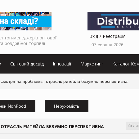
Вхід
Реєстрація
л топ-менеджерів оптової
та роздрібної торгівлі
07 серпня 2026
к
Світовий досвід
Інновації
Маркетинг
Каталог Ком
смотря на проблемы, отрасль ритейла безумно перспективна
нки NonFood
Нерухомість
25 ли
, ОТРАСЛЬ РИТЕЙЛА БЕЗУМНО ПЕРСПЕКТИВНА