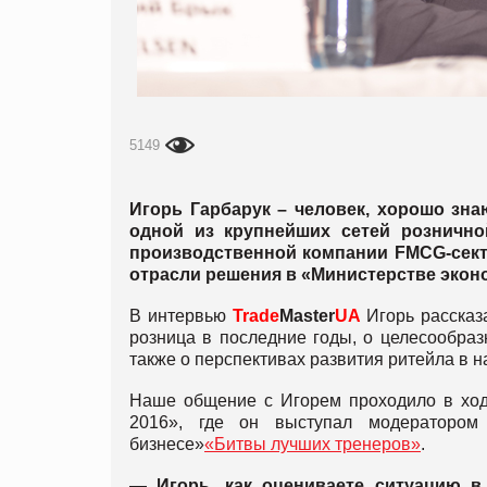
5149
Игорь Гарбарук – человек, хорошо зн
одной из крупнейших сетей розничн
производственной компании FMCG-сект
отрасли решения в «Министерстве эконо
В интервью
Trade
Master
UA
Игорь рассказ
розница в последние годы, о целесообраз
также о перспективах развития ритейла в 
Наше общение с Игорем проходило в ходе
2016», где он выступал модераторо
бизнесе»
«Битвы лучших тренеров»
.
— Игорь, как оцениваете ситуацию в