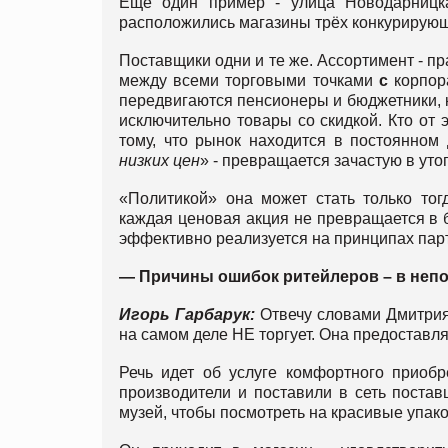
Еще один пример - улица Новодарницка
расположились магазины трёх конкурирующи
Поставщики одни и те же. Ассортимент - пр
между всеми торговыми точками
с
корпор
передвигаются пенсионеры и бюджетники, к
исключительно товары со скидкой. Кто от э
тому, что рынок находится в постоянном
низких цен
» - превращается зачастую в уто
«Политикой» она может стать только тог
каждая ценовая акция не превращается в б
эффективно реализуется на принципах пар
— Причины ошибок ритейлеров – в неп
Игорь Гарбарук:
Отвечу словами Дмитрия
на самом деле НЕ торгует. Она предоставл
Речь идет об услуге комфортного приобр
производители и поставили в сеть постав
музей, чтобы посмотреть на красивые упако