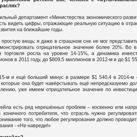
траслях?
фильный департамент «Министерства экономического разви
сть видеть цифры, отражающие реальную ситуацию в отра
звития на ближайшие годы.
простую вещь: я даже в страшном сне не мог представить
емонстрировать отрицательное значение более 20%. Во 
я торговля росла на уровне 14-15%, а динамика инвес
онов в 2011 году, до $809,5 миллионов в 2012-м и до $1 55
15-м и ещё больший минус в размере $1 540,4 в 2014-м 
 которые она будет навёрстывать ещё непредсказуемо дол
жалению, уже имеем отрицательное значение по инвестиц
тейла есть ряд нерешённых проблем – косвенно или нап
конечного потребителя, что отрасль нужно регулироват
понимание того, что любое регулирование должно проводит
вания - «Не навреди!»