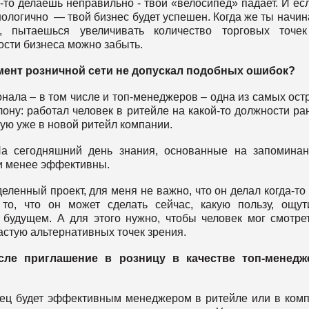
о-то делаешь неправильно - твой «велосипед» падает. И ес
ологично — твой бизнес будет успешен. Когда же ты начи
, пытаешься увеличивать количество торговых точек
ости бизнеса можно забыть.
жмент розничной сети не допускал подобных ошибок?
ала – в том числе и топ-менеджеров – одна из самых ост
ону: работал человек в ритейле на какой-то должности ра
кую уже в новой ритейл компании.
а сегодняшний день знания, основанные на запомина
 и менее эффективны.
ленный проект, для меня не важно, что он делал когда-то 
то, что он может сделать сейчас, какую пользу, ощу
 будущем. А для этого нужно, чтобы человек мог смотре
частую альтернативных точек зрения.
ле приглашение в розницу в качестве топ-менедж
анец будет эффективным менеджером в ритейле или в ком