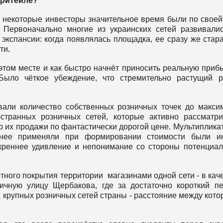
 ритейле?
то некоторые инвесторы значительное время были по своей
 Первоначально многие из украинских сетей развивали
экспансии: когда появлялась площадка, ее сразу же стар
ети
.
этом месте и как быстро начнёт приносить реальную приб
Было чёткое убеждение, что стремительно растущий 
али количество собственных розничных точек до макси
странных розничных сетей, которые активно рассматр
ю их продажи по фантастически дорогой цене. Мультиплика
анее применяли при формировании стоимости были ин
креннее удивление и непонимание со стороны потенциа
тного покрытия территории магазинами одной сети - в кач
ичную улицу Щербакова, где за достаточно короткий п
 крупных розничных сетей страны - расстояние между кот