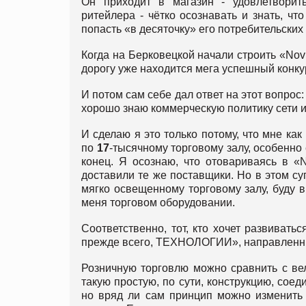
Он приходит в магазин - удовлетворит
ритейлера - чётко осознавать и знать, чт
попасть «в десяточку» его потребительски
Когда на Берковецкой начали строить «Novu
дорогу уже находится мега успешный конку
И потом сам себе дал ответ на этот вопрос:
хорошо знаю коммерческую политику сети и
И сделаю я это только потому, что мне ка
по
17
-тысячному торговому залу, особенно 
конец. Я осознаю, что отовариваясь в «
доставили те же поставщики. Но в этом су
мягко освещенному торговому залу, буду 
меня торговом оборудовании.
Соответственно, тот, кто хочет развивать
прежде всего, ТЕХНОЛОГИИ», направленны
Розничную торговлю можно сравнить с вел
такую простую, по сути, конструкцию, сое
но вряд ли сам принцип можно изменить 