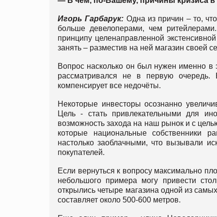
— В чем, по-Вашему, причины кризиса в
Игорь Гарбарук:
Одна из причин – то, ч
больше девелоперами, чем ритейлерами.
принципу целенаправленной экстенсивной 
занять – разместив на ней магазин своей с
Вопрос насколько он был нужен именно в 
рассматривался не в первую очередь. 
компенсирует все недочёты.
Некоторые инвесторы осознанно увеличив
Цель - стать привлекательными для ино
возможность захода на наш рынок и с цель
которые национальные собственники р
настолько заоблачными, что вызывали ис
покупателей.
Если вернуться к вопросу максимально пло
небольшого примера могу привести стол
открылись четыре магазина одной из самых
составляет около 500-600 метров.