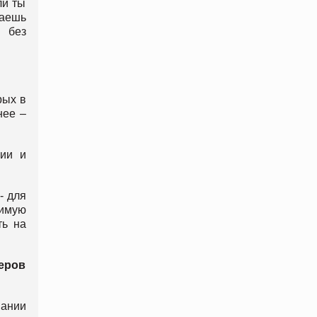
ли ты
наешь
 без
рых в
нее –
нии и
- для
тимую
ть на
еров
пании