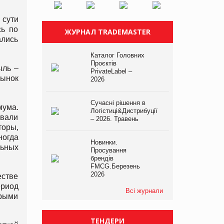
 сути
сь по
ЖУРНАЛ TRADEMASTER
ались
Каталог Головних
Проєктів
ыль –
PrivateLabel –
рынок
2026
Сучасні рішення в
мума.
Логістиці&Дистрибуції
ивали
– 2026. Травень
торы,
огда
Новинки.
льных
Просування
брендів
FMCG.Березень
2026
естве
ериод
Всі журнали
орыми
ТЕНДЕРИ