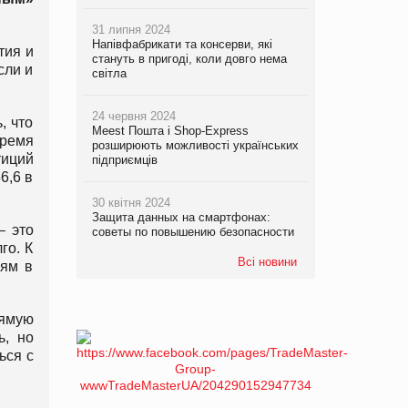
31 липня 2024
Напівфабрикати та консерви, які
тия и
стануть в пригоді, коли довго нема
сли и
світла
24 червня 2024
, что
Meest Пошта і Shop-Express
время
розширюють можливості українських
тиций
підприємців
6,6 в
30 квітня 2024
Защита данных на смартфонах:
– это
советы по повышению безопасности
го. К
Всі новини
иям в
рямую
ь, но
ься с