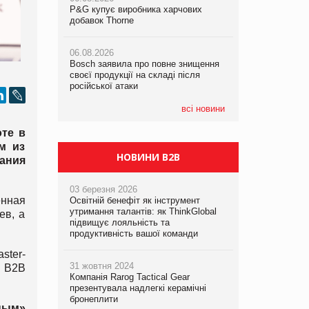
P&G купує виробника харчових
P&G купує виробника харчових
добавок Thorne
добавок Thorne
05.08.2026
Смачне поповнення дитячого меню:
06.08.2026
06.08.2026
у VARUS з’явилися новинки від ТМ
Bosch заявила про повне знищення
Bosch заявила про повне знищення
ТОКЕРИ
своєї продукції на складі після
своєї продукції на складі після
російської атаки
російської атаки
05.08.2026
Сергій Лісунов про заморожені
всі новини
хлібобулочні вироби на
PrivateLabel&FMCG Master 2026
те в
м из
НОВИНИ B2B
ания
03 березня 2026
енная
Освітній бенефіт як інструмент
утримання талантів: як ThinkGlobal
ев, а
підвищує лояльність та
продуктивність вашої команди
ster-
31 жовтня 2024
 В2В
Компанія Rarog Tactical Gear
презентувала надлегкі керамічні
бронеплити
ным»