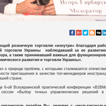
ающий розничную торговлю «изнутри» благодаря рабо
ой торговли Украины наблюдавший за ее развитие
ора, а также принимавший важные для функциониров
мического развития и торговли Украины».
ал о природе проблем, с которыми сталкивается отечеств
ности приглашения в качестве топ-менеджеров иностранц
нашей стране.
 6-ой Всеукраинской практической конференции «B2BMa
м сессии «Выбор точных управленческих решений в
 украинском ритейле Вы, человек с «мультиканаль