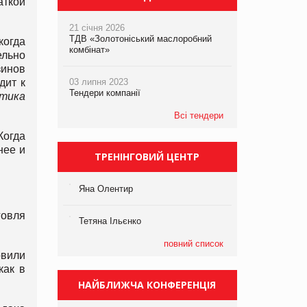
аткой
21 січня 2026
ТДВ «Золотоніський маслоробний
когда
комбінат»
ельно
зинов
дит к
03 липня 2023
Тендери компанії
тика
Всі тендери
Когда
нее и
ТРЕНІНГОВИЙ ЦЕНТР
Яна Олентир
говля
Тетяна Ільєнко
повний список
овили
как в
НАЙБЛИЖЧА КОНФЕРЕНЦІЯ