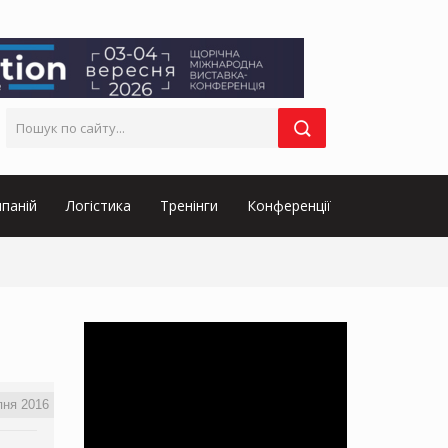
паній
Логістика
Тренінги
Конференції
пня 2016