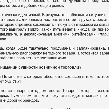
я, где возле перекрёстка словно дуэлянты перед схв
х сетей, а в добавок ещё и рынок.
актически идентичный. В результате, наблюдаем ситуацию, 
ативными акционными листовками сетей в руках стремит
оторые стремясь сэкономить - покупают в каждом из мага
того выиграл? Никто. Такой путь ведет в никуда, он приво
 демпинге, а декларируемая многими ритейлерами «
поли
пию.
да, когда будет тщательно продумана и запланирована. 
анальную распродажу негодного товара, а готовится зара
тнёрства совместно с поставщиками.
онимании сущности розничной торговли?
 Потапенко, с которым абсолютно согласен в том, что тор
яет УСЛУГУ!
етения товаров в одном месте. Товаров, которые изгот
щики. Нужно помнить, что Покупатель идёт в магазин не 
вки дорогих брендов.