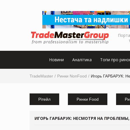
Порта
Новини
Аналітика
Топи про рино
TradeMaster
Ринки NonFood
Игорь ГАРБАРУК: Не
Рітейл
Ринки Food
Ри
ИГОРЬ ГАРБАРУК: НЕСМОТРЯ НА ПРОБЛЕМЫ