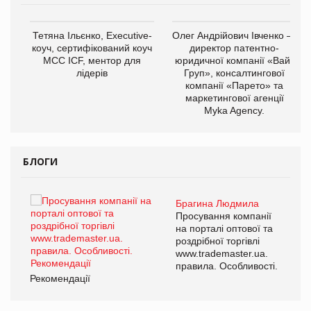
,
Тетяна Ільєнко, Executive-
Олег Андрійович Івченко —
ОВ
коуч, сертифікований коуч
директор патентно-
МСС ICF, ментор для
юридичної компанії «Вайз
лідерів
Груп», консалтингової
компанії «Парето» та
маркетингової агенції
Myka Agency.
БЛОГИ
Брагина Людмила
ї
Просування компанії
а
на порталі оптової та
роздрібної торгівлі
www.trademaster.ua.
і.
правила. Особливості.
Рекомендації
Ре