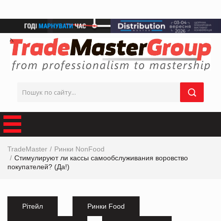
TradeMaster
Ринки NonFood
Стимулируют ли кассы самообслуживания воровство
покупателей? (Да!)
Рітейл
Ринки Food