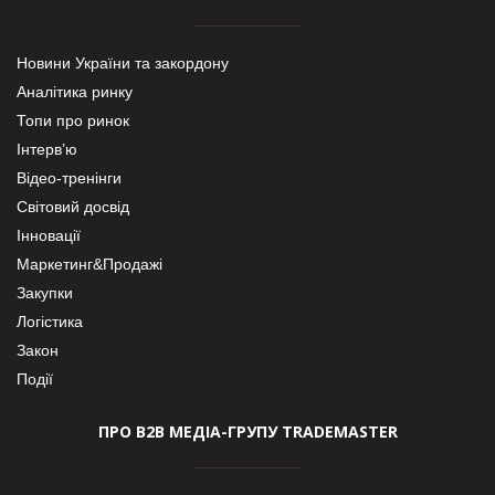
Новини України та закордону
Аналітика ринку
Топи про ринок
Інтерв’ю
Відео-тренінги
Світовий досвід
Інновації
Маркетинг&Продажі
Закупки
Логістика
Закон
Події
ПРО В2В МЕДІА-ГРУПУ TRADEMASTER