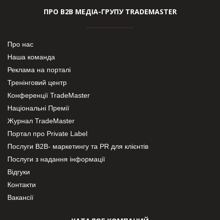
ПРО В2В МЕДІА-ГРУПУ TRADEMASTER
Про нас
Наша команда
Реклама на порталі
Тренінговий центр
Конференції TradeMaster
Національні Премії
Журнал TradeMaster
Портал про Private Label
Послуги В2В- маркетингу та PR для клієнтів
Послуги з надання інформації
Відгуки
Контакти
Вакансії