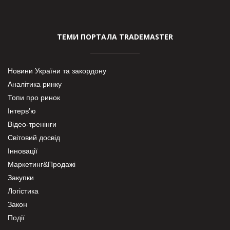
ТЕМИ ПОРТАЛА TRADEMASTER
Новини України та закордону
Аналітика ринку
Топи про ринок
Інтерв’ю
Відео-тренінги
Світовий досвід
Інновації
Маркетинг&Продажі
Закупки
Логістика
Закон
Події