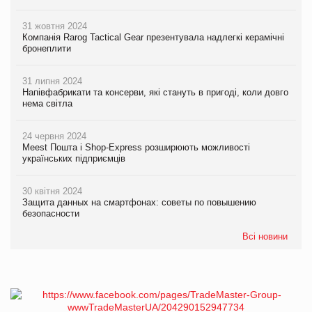
31 жовтня 2024
Компанія Rarog Tactical Gear презентувала надлегкі керамічні
бронеплити
31 липня 2024
Напівфабрикати та консерви, які стануть в пригоді, коли довго
нема світла
24 червня 2024
Meest Пошта і Shop-Express розширюють можливості
українських підприємців
30 квітня 2024
Защита данных на смартфонах: советы по повышению
безопасности
Всі новини