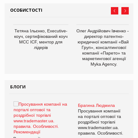
ОСОБИСТОСТІ
,
Тетяна Ільєнко, Executive-
Олег Андрійович Івченко —
ОВ
коуч, сертифікований коуч
директор патентно-
МСС ICF, ментор для
юридичної компанії «Вайз
лідерів
Груп», консалтингової
компанії «Парето» та
маркетингової агенції
Myka Agency.
БЛОГИ
Брагина Людмила
ї
Просування компанії
а
на порталі оптової та
роздрібної торгівлі
www.trademaster.ua.
і.
правила. Особливості.