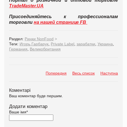
Портал о розничной и оптовой торговле
TradeMaster.UA
Присоединяйтесь к профессионалам
торговли
на нашей странице FB
Раздел:
Ринки NonFood
>
Теги:
Игорь Гарбарук
,
Private Label
,
зарабатки
,
Украина
,
Германия
,
Великобритания
Попередня
Весь список
Наступна
Коментарі
Ваш коментар буде першим.
Додати коментар
Ваше імя
*