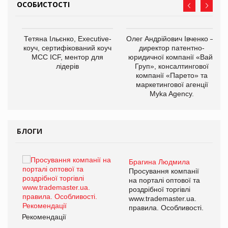
ОСОБИСТОСТІ
,
Тетяна Ільєнко, Executive-
Олег Андрійович Івченко —
ОВ
коуч, сертифікований коуч
директор патентно-
МСС ICF, ментор для
юридичної компанії «Вайз
лідерів
Груп», консалтингової
компанії «Парето» та
маркетингової агенції
Myka Agency.
БЛОГИ
Брагина Людмила
ї
Просування компанії
а
на порталі оптової та
роздрібної торгівлі
www.trademaster.ua.
і.
правила. Особливості.
Рекомендації
Ре