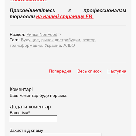
Присоединяйтесь к профессионалам
торговли
на нашей странице FB
Раздел:
Ринки NonFood
>
Теги:
Будущее
,
рынок дистрибуции
,
вектор
трансформации
,
Украина
,
АЛБО
Попередня
Весь список
Наступна
Коментарі
Ваш коментар буде першим.
Додати коментар
Ваше імя
*
Захист від спаму