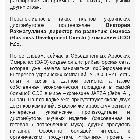
расширение ассортимента и выход на рынки
других стран.
Перспективность таких планов украинских
дистрибуторов подтверждает
Виктория
Рахматуллина, директор по развитию бизнеса
(Business Development Director) компании UCCI
FZE
.
По ее словам, сейчас в Объединенных Арабских
Эмиратах (ОАЭ) создается дистрибьюторская сеть,
которая уже начала заниматься лоббированием
интересов украинских компаний. У UCCI FZE есть
опыт и связи в данном регионе, а также
собственная экономическая площадка в самой
большой СЭЗ в мире – фри-зоне JAFZA (Jebel Ali,
Dubai). На площадке уже присутствуют около двух
десятков компаний. В целом же арабскому региону
интересны украинские производители и
дистрибуторы мучных изделий (фасованная и
готовая к потреблению мука), других продуктов
питания. Особенно большой интерес к
органическим продуктам. «Начиная проект, -