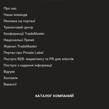
Про нас
Наша команда
Реклама на порталі
Тренінговий центр
Конференції TradeMaster
Національні Премії
Журнал TradeMaster
Портал про Private Label
Послуги В2В- маркетингу та PR для клієнтів
Послуги з надання інформації
Відгуки
Контакти
Вакансії
КАТАЛОГ КОМПАНИЙ