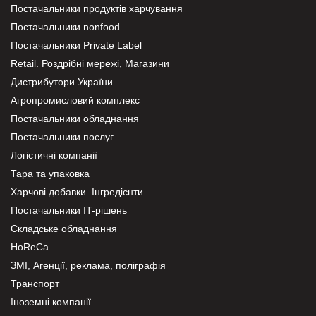
Постачальники продуктів харчування
Постачальники nonfood
Постачальники Private Label
Retail. Роздрібні мережі, Магазини
Дистрибутори України
Агропромисловий комплекс
Постачальники обладнання
Постачальники послуг
Логістичні компанії
Тара та упаковка
Харчові добавки. Інгредієнти.
Постачальники IT-рішень
Складське обладнання
HoReCa
ЗМІ, Агенції, реклама, поліграфія
Транспорт
Іноземні компанії