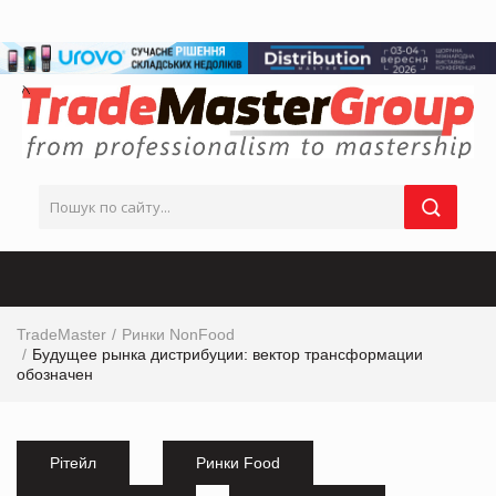
TradeMaster
Ринки NonFood
Будущее рынка дистрибуции: вектор трансформации
обозначен
Рітейл
Ринки Food