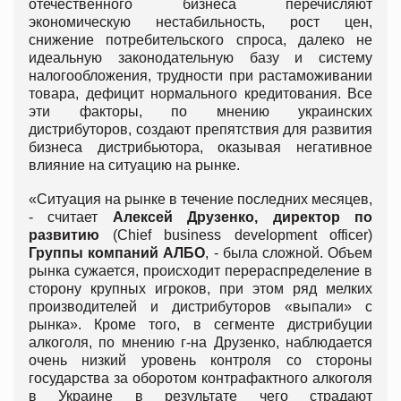
отечественного бизнеса перечисляют
экономическую нестабильность, рост цен,
снижение потребительского спроса, далеко не
идеальную законодательную базу и систему
налогообложения, трудности при растаможивании
товара, дефицит нормального кредитования. Все
эти факторы, по мнению украинских
дистрибуторов, создают препятствия для развития
бизнеса дистрибьютора, оказывая негативное
влияние на ситуацию на рынке.
«Ситуация на рынке в течение последних месяцев,
- считает
Алексей Друзенко, директор по
развитию
(Chief business development officer)
Группы компаний АЛБО
, - была сложной. Объем
рынка сужается, происходит перераспределение в
сторону крупных игроков, при этом ряд мелких
производителей и дистрибуторов «выпали» с
рынка». Кроме того, в сегменте дистрибуции
алкоголя, по мнению г-на Друзенко, наблюдается
очень низкий уровень контроля со стороны
государства за оборотом контрафактного алкоголя
в Украине в результате чего страдают