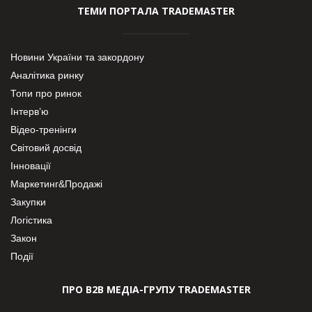
ТЕМИ ПОРТАЛА TRADEMASTER
Новини України та закордону
Аналітика ринку
Топи про ринок
Інтерв’ю
Відео-тренінги
Світовий досвід
Інновації
Маркетинг&Продажі
Закупки
Логістика
Закон
Події
ПРО В2В МЕДІА-ГРУПУ TRADEMASTER