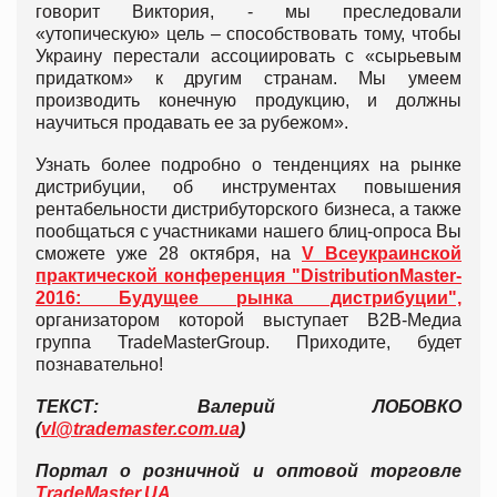
говорит Виктория, - мы преследовали
«утопическую» цель – способствовать тому, чтобы
Украину перестали ассоциировать с «сырьевым
придатком» к другим странам. Мы умеем
производить конечную продукцию, и должны
научиться продавать ее за рубежом».
Узнать более подробно о тенденциях на рынке
дистрибуции, об инструментах повышения
рентабельности дистрибуторского бизнеса, а также
пообщаться с участниками нашего блиц-опроса Вы
сможете уже 28 октября, на
V Всеукраинской
практической конференция "DistributionMaster-
2016: Будущее рынка дистрибуции",
организатором которой выступает B2В-Медиа
группа TradeMasterGroup. Приходите, будет
познавательно!
ТЕКСТ: Валерий ЛОБОВКО
(
vl@trademaster.com.ua
)
Портал о розничной и оптовой торговле
TradeMaster.UA