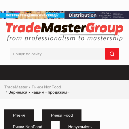
TradeMaster
Ринки NonFood
Вернемся к нашим «продажам»
Рітейл
Ринки Food
Ринки NonFood
Нерухомість