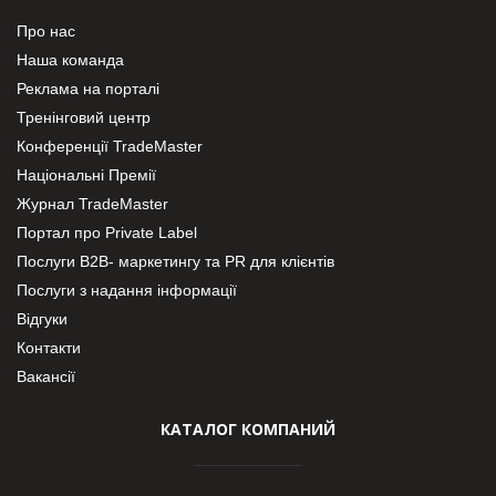
Про нас
Наша команда
Реклама на порталі
Тренінговий центр
Конференції TradeMaster
Національні Премії
Журнал TradeMaster
Портал про Private Label
Послуги В2В- маркетингу та PR для клієнтів
Послуги з надання інформації
Відгуки
Контакти
Вакансії
КАТАЛОГ КОМПАНИЙ