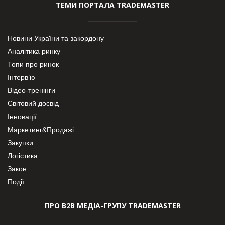
ТЕМИ ПОРТАЛА TRADEMASTER
Новини України та закордону
Аналітика ринку
Топи про ринок
Інтерв’ю
Відео-тренінги
Світовий досвід
Інновації
Маркетинг&Продажі
Закупки
Логістика
Закон
Події
ПРО В2В МЕДІА-ГРУПУ TRADEMASTER