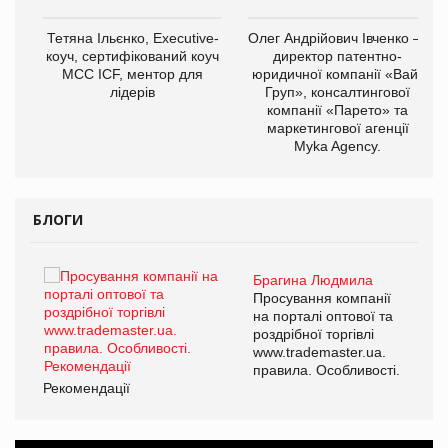
,
Тетяна Ільєнко, Executive-
Олег Андрійович Івченко —
ОВ
коуч, сертифікований коуч
директор патентно-
МСС ICF, ментор для
юридичної компанії «Вайз
лідерів
Груп», консалтингової
компанії «Парето» та
маркетингової агенції
Myka Agency.
БЛОГИ
Брагина Людмила
ї
Просування компанії
а
на порталі оптової та
роздрібної торгівлі
www.trademaster.ua.
і.
правила. Особливості.
Рекомендації
Ре