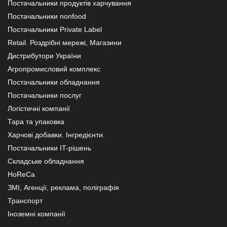
Постачальники продуктів харчування
Постачальники nonfood
Постачальники Private Label
Retail. Роздрібні мережі, Магазини
Дистрибутори України
Агропромисловий комплекс
Постачальники обладнання
Постачальники послуг
Логістичні компанії
Тара та упаковка
Харчові добавки. Інгредієнти.
Постачальники IT-рішень
Складське обладнання
HoReCa
ЗМІ, Агенції, реклама, поліграфія
Транспорт
Іноземні компанії