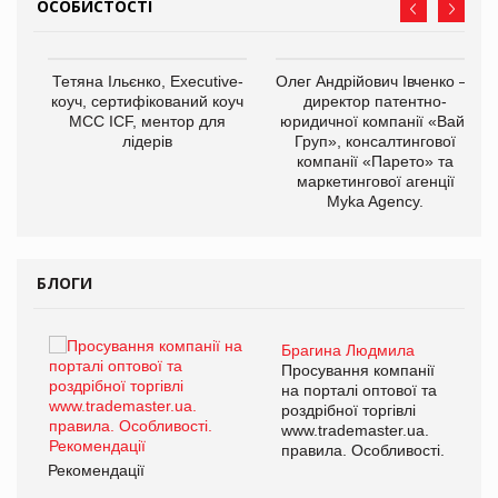
ОСОБИСТОСТІ
,
Тетяна Ільєнко, Executive-
Олег Андрійович Івченко —
ОВ
коуч, сертифікований коуч
директор патентно-
МСС ICF, ментор для
юридичної компанії «Вайз
лідерів
Груп», консалтингової
компанії «Парето» та
маркетингової агенції
Myka Agency.
БЛОГИ
Брагина Людмила
ї
Просування компанії
а
на порталі оптової та
роздрібної торгівлі
www.trademaster.ua.
і.
правила. Особливості.
Рекомендації
Ре