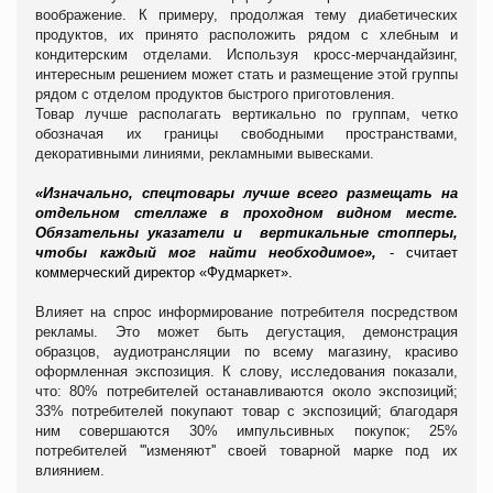
воображение. К примеру, продолжая тему диабетических
продуктов, их принято расположить рядом с хлебным и
кондитерским отделами. Используя кросс-мерчандайзинг,
интересным решением может стать и размещение этой группы
рядом с отделом продуктов быстрого приготовления.
Товар лучше располагать вертикально по группам, четко
обозначая их границы свободными пространствами,
декоративными линиями, рекламными вывесками.
«Изначально, спецтовары лучше всего размещать на
отдельном стеллаже в проходном видном месте.
Обязательны указатели и вертикальные стопперы,
чтобы каждый мог найти необходимое»,
- считает
коммерческий директор «Фудмаркет».
Влияет на спрос информирование потребителя посредством
рекламы. Это может быть дегустация, демонстрация
образцов, аудиотрансляции по всему магазину, красиво
оформленная экспозиция.
К слову,
исследования показали,
что: 80% потребителей останавливаются около экспозиций;
33% потребителей покупают товар с экспозиций; благодаря
ним совершаются 30% импульсивных покупок; 25%
потребителей '''изменяют'' своей товарной марке под их
влиянием.