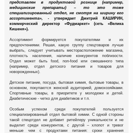
представлен в продуктовой рознице (например,
медицинские препараты) – то это тоже
специализированный отдел, не смотря на ширину его
ассортимента», -
утверждает Дмитрий
КАШИРИН
,
коммерческий директор «Фудмаркет» (сеть «Велика
Кишеня»).
Ассортимент формируется покупателями и их
предпочтениями. Решая, какую группу спецтоваров лучше
выбрать, следует учитывать месторасположение магазина,
плотность населения, наличие конкурентов поблизости.
Отдел может быть
food
,
non
-
food
или смешанного типа
(например, отдел детского питания и товаров для
новорожденных).
Детское питание, посуда, бытовая химия, бытовые товары, в
основном, покупаются женской аудиторией, домохозяйками.
Спортивные товары, в приоритете у молодежи и детей.
Диабетические - четко для диабетиков и т.п.
Особым успехом среди покупателей пользуется
специализированный отдел бытовой химии. С одной стороны
такой спецотдел не добавит ритейлеру уникальности и не
выделит среди конкурентов, с другой – хлопот и тревог
меньше чем с продуктами питания: сроки хранения