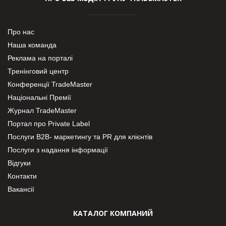
Про нас
Наша команда
Реклама на порталі
Тренінговий центр
Конференції TradeMaster
Національні Премії
Журнал TradeMaster
Портал про Private Label
Послуги В2В- маркетингу та PR для клієнтів
Послуги з надання інформації
Відгуки
Контакти
Вакансії
КАТАЛОГ КОМПАНИЙ