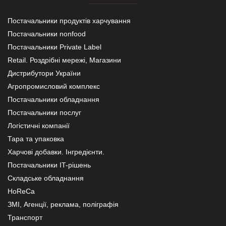
Постачальники продуктів харчування
Постачальники nonfood
Постачальники Private Label
Retail. Роздрібні мережі, Магазини
Дистрибутори України
Агропромисловий комплекс
Постачальники обладнання
Постачальники послуг
Логістичні компанії
Тара та упаковка
Харчові добавки. Інгредієнти.
Постачальники IT-рішень
Складське обладнання
HoReCa
ЗМІ, Агенції, реклама, поліграфія
Транспорт