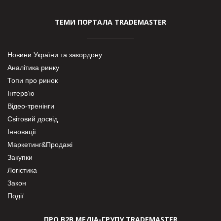
ТЕМИ ПОРТАЛА TRADEMASTER
Новини України та закордону
Аналітика ринку
Топи про ринок
Інтерв’ю
Відео-тренінги
Світовий досвід
Інновації
Маркетинг&Продажі
Закупки
Логістика
Закон
Події
ПРО В2В МЕДІА-ГРУПУ TRADEMASTER