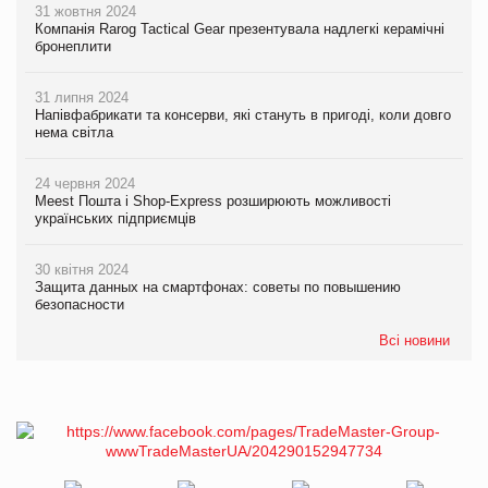
31 жовтня 2024
Компанія Rarog Tactical Gear презентувала надлегкі керамічні
бронеплити
31 липня 2024
Напівфабрикати та консерви, які стануть в пригоді, коли довго
нема світла
24 червня 2024
Meest Пошта і Shop-Express розширюють можливості
українських підприємців
30 квітня 2024
Защита данных на смартфонах: советы по повышению
безопасности
Всі новини