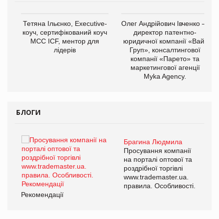
,
Тетяна Ільєнко, Executive-
Олег Андрійович Івченко —
ОВ
коуч, сертифікований коуч
директор патентно-
МСС ICF, ментор для
юридичної компанії «Вайз
лідерів
Груп», консалтингової
компанії «Парето» та
маркетингової агенції
Myka Agency.
БЛОГИ
Брагина Людмила
ї
Просування компанії
а
на порталі оптової та
роздрібної торгівлі
www.trademaster.ua.
і.
правила. Особливості.
Рекомендації
Ре