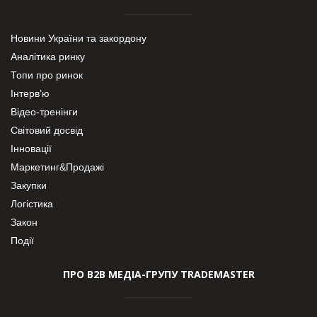
Новини України та закордону
Аналітика ринку
Топи про ринок
Інтерв’ю
Відео-тренінги
Світовий досвід
Інновації
Маркетинг&Продажі
Закупки
Логістика
Закон
Події
ПРО В2В МЕДІА-ГРУПУ TRADEMASTER