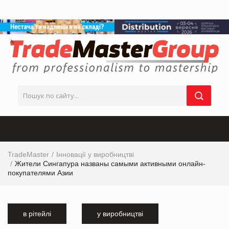
TradeMaster
Інновації у виробництві
Жители Сингапура названы самыми активными онлайн-
покупателями Азии
в рітейлі
у виробництві