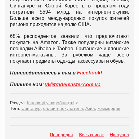
Сингапуре и Южной Корее в в прошлом году
потратили $594 млрд. на интернет-покупки.
Больше всего международных покупок жителей
региона приходится на долю США.
68% респондентов заявили, что предпочитают
покупать на Amazon. Также популярны китайские
площадки Alibaba и Taobao, британские и японские
интернет-магазины. За рубежом чаще всего
покупают предметы одежды, аксессуары и обувь.
Присоединяйтесь к нам в
Facebook!
Пишите нам:
vl@trademaster.com.ua
Раздел:
Інновації у виробництві
>
Теги:
Сингапур
,
онлайн-покупатели
,
Азия
,
коммерция
Попередня
Весь список
Наступна