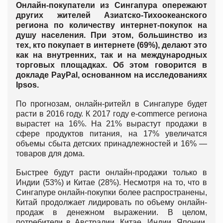
Онлайн-покупатели из Сингапура опережают
других жителей Азиатско-Тихоокеанского
региона по количеству интернет-покупок на
душу населения. При этом, большинство из
тех, кто покупает в интернете (69%), делают это
как на внутренних, так и на международных
торговых площадках. Об этом говорится в
докладе PayPal, основанном на исследованиях
Ipsos.
По прогнозам, онлайн-ритейл в Сингапуре будет
расти в 2016 году. К 2017 году e-commerce региона
вырастет на 16%. На 21% вырастут продажи в
сфере продуктов питания, на 17% увеличатся
объемы сбыта детских принадлежностей и 16% —
товаров для дома.
Быстрее будут расти онлайн-продажи только в
Индии (53%) и Китае (28%). Несмотря на то, что в
Сингапуре онлайн-покупки более распространены,
Китай продолжает лидировать по объему онлайн-
продаж в денежном выражении. В целом,
потребители в Австралии, Китае, Индии, Японии,