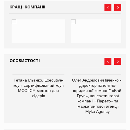
КРАЩІ КОМПАНІЇ
ОСОБИСТОСТІ
,
Тетяна Ільєнко, Executive-
Олег Андрійович Івченко —
ОВ
коуч, сертифікований коуч
директор патентно-
МСС ICF, ментор для
юридичної компанії «Вайз
лідерів
Груп», консалтингової
компанії «Парето» та
маркетингової агенції
Myka Agency.