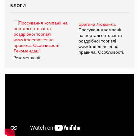
БЛОГИ
Брагина Людмила
ї
Просування компанії
а
на порталі оптової та
роздрібної торгівлі
www.trademaster.ua.
і.
правила. Особливості.
Рекомендації
Ре