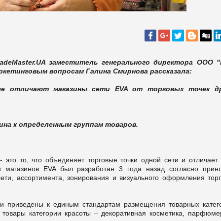
adeMaster.UA заместитель генерального директора ООО 
аркетинговым вопросам Галина Смирнова рассказала:
рые отличают магазины сети EVA от торговых точек д
ина к определенным группам товаров.
 - это то, что объединяет торговые точки одной сети и отличает
и магазинов EVA был разработан 3 года назад согласно прин
ети, ассортимента, зонирования и визуального оформления торг
ыли приведены к единым стандартам размещения товарных катег
т товары категории красоты – декоративная косметика, парфюме