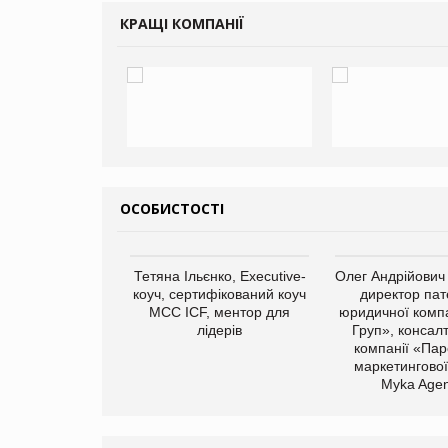
КРАЩІ КОМПАНІЇ
ОСОБИСТОСТІ
арас Ігорович,
Тетяна Ільєнко, Executive-
Олег Андрійович
иробництва ТОВ
коуч, сертифікований коуч
директор пат
Герчак"
МСС ICF, ментор для
юридичної компа
лідерів
Груп», консал
компанії «Пар
маркетингової
Myka Agen