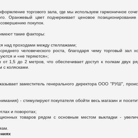
оформление торгового зала, где мы используем гармоничное соче
го. Оранжевый цвет подчеркивает ценовое позиционирование 
 совершению покупок.
 имеют такие факторы:
ся над проходами между стеллажами;
среднего человеческого роста, благодаря чему торговый зал х
уются и «не теряются»;
от 1,5 до 2 метров, что обеспечивает доступ к полкам двух ря
ам с колясками.
казывает заместитель генерального директора ООО "РУШ", проис
нимания) - стимулируют покупателя обойти весь магазин и посети
глах и поворотах;
ционных товаров рядом с основным местом выкладки - увелич
мам.
ениях