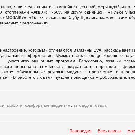
рнова, является одним из важнейших условий мерчандайзинга. 
 стопперами «Акція»; «-50% на другу одиницю»; «Тільки учас
ою МОЗАЇКУ», «Тільки учасникам Клубу Щаслива мама», таким об
тересных предложениях.
е настроение, которыми отличаются магазины EVA, рассказывает Г
узыкального оформления. Музыка в стиле lounge хорошо сочетае
– участниках акционных программ. Безусловно, важным элем
ового персонала: вежливость, аккуратность, опрятность, форм
ываются обязательные речевые модули – приветствия и проща
ятка: «В работе с людьми лучшие помощники – доброжелательно
ин
,
красота
,
комфорт
,
мечандайзинг
,
выкладка товара
Попередня
Весь список
Нас