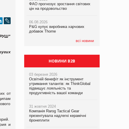
ФАО прогнозує зростання світових
ФАО прогнозує зростання світових
цін на продовольство
цін на продовольство
05.08.2026
Смачне поповнення дитячого меню:
06.08.2026
06.08.2026
у VARUS з’явилися новинки від ТМ
P&G купує виробника харчових
P&G купує виробника харчових
ТОКЕРИ
добавок Thorne
добавок Thorne
"РУШ"
05.08.2026
всі новини
Сергій Лісунов про заморожені
хлібобулочні вироби на
ругих
PrivateLabel&FMCG Master 2026
НОВИНИ B2B
03 березня 2026
Освітній бенефіт як інструмент
утримання талантів: як ThinkGlobal
підвищує лояльність та
продуктивність вашої команди
 их от
ципам
ового
31 жовтня 2024
Компанія Rarog Tactical Gear
презентувала надлегкі керамічні
орий.
бронеплити
рия и