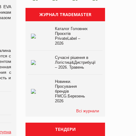
В EVA
никам
ЖУРНАЛ TRADEMASTER
разом
Каталог Головних
Проєктів
PrivateLabel –
2026
алина
тся с
Сучасні рішення в
ентом
Логістиці&Дистрибуції
енная
– 2026. Травень
ния с
сть и
Новинки.
Просування
брендів
FMCG.Березень
2026
Всі журнали
ТЕНДЕРИ
тупна