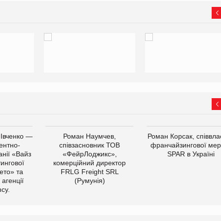
 Івченко —
Роман Наумчев,
Роман Корсак, співвла
ентно-
співзасновник ТОВ
франчайзингової мер
нії «Вайз
«ФейрЛоджикс»,
SPAR в Україні
тингової
комерційний директор
ето» та
FRLG Freight SRL
 агенції
(Румунія)
cy.