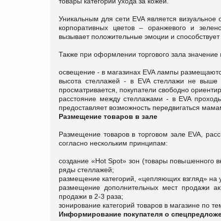
товары категории ухода за кожей.
Уникальным для сети EVA является визуальное 
корпоративных цветов – оранжевого и зелено
вызывает положительные эмоции и способствует
Также при оформлении торгового зала значение
освещение - в магазинах EVA лампы размещают
высота стеллажей - в EVA стеллажи не выше 
просматривается, покупатели свободно ориентир
расстояние между стеллажами - в EVA проходы 
предоставляет возможность передвигаться мам
Размещение товаров в зале
Размещение товаров в торговом зале EVA, расс
согласно нескольким принципам:
создание «Hot Spot» зон (товары повышенного в
ряды стеллажей;
размещение категорий, «цепляющих взгляд» на у
размещение дополнительных мест продажи ак
продажи в 2-3 раза;
зонирование категорий товаров в магазине по те
Информирование покупателя о спецпредлож