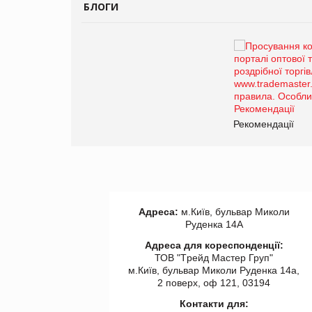
БЛОГИ
Брагина Людмила
Просування компанії на
порталі оптової та
роздрібної торгівлі
www.trademaster.ua.
правила. Особливості.
ії
Рекомендації
Адреса:
м.Київ, бульвар Миколи
Руденка 14А
Адреса для кореспонденції:
ТОВ "Tрейд Мастер Груп"
м.Київ, бульвар Миколи Руденка 14а,
2 поверх, оф 121, 03194
Контакти для: