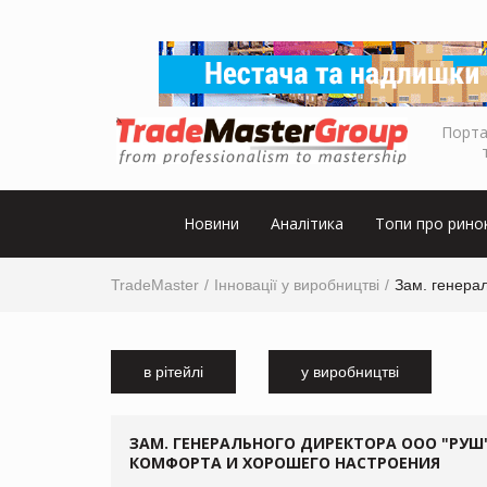
Порта
Новини
Аналітика
Топи про рино
TradeMaster
Інновації у виробництві
Зам. генера
в рітейлі
у виробництві
ЗАМ. ГЕНЕРАЛЬНОГО ДИРЕКТОРА ООО "РУШ
КОМФОРТА И ХОРОШЕГО НАСТРОЕНИЯ