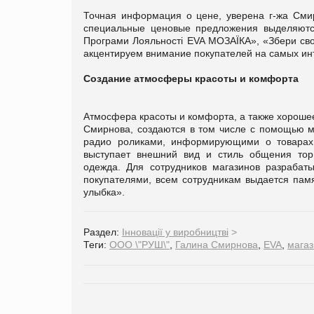
Точная информация о цене, уверена г-жа Сми
специальные ценовые предложения выделяются
Програми Лояльності EVA МОЗАЇКА», «Збери св
акцентируем внимание покупателей на самых ин
Создание атмосферы красоты и комфорта
Атмосфера красоты и комфорта, а также хороше
Смирнова, создаются в том числе с помощью м
радио роликами, информирующими о товарах 
выступает внешний вид и стиль общения торг
одежда. Для сотрудников магазинов разрабат
покупателями, всем сотрудникам выдается пам
улыбка».
Раздел:
Інновації у виробництві
>
Теги:
ООО \"РУШ\"
,
Галина Смирнова
,
EVA
,
магаз