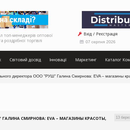
Вхід
Реєстрація
л топ-менеджерів оптової
та роздрібної торгівлі
07 серпня 2026
к
Світовий досвід
Інновації
Маркетинг
Каталог Ком
льного директора ООО "РУШ" Галина Смирнова: EVA – магазины кр
13 бере
" ГАЛИНА СМИРНОВА: EVA – МАГАЗИНЫ КРАСОТЫ,