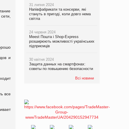
31 липня 2024
Напівфабрикати та консерви, які
тание
стануть в пригоді, коли довго нема
сети,
світла
24 червня 2024
Meest Пошта і Shop-Express
розширюють можливості українських
підприємців
орошо
дов и
30 квітня 2024
Защита данных на смартфонах:
советы по повышению безопасности
ходит
Всі новини
ть все
ивает