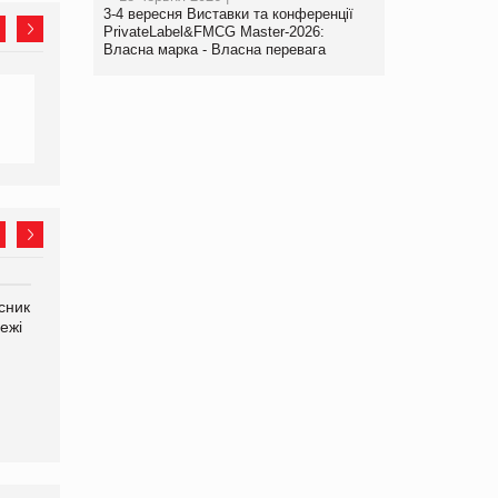
3-4 вересня Виставки та конференції
PrivateLabel&FMCG Master-2026:
Власна марка - Власна перевага
сник
Олексій Логачов-Михайлов
Яна Сараніна, директор
ежі
Файно маркет Директор
компанії «УкраМарин»
департаменту з
виробництва