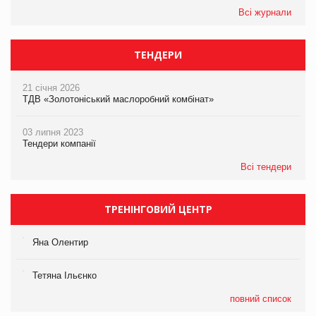
Всі журнали
ТЕНДЕРИ
21 січня 2026
ТДВ «Золотоніський маслоробний комбінат»
03 липня 2023
Тендери компанії
Всі тендери
ТРЕНІНГОВИЙ ЦЕНТР
Яна Олентир
Тетяна Ільєнко
повний список