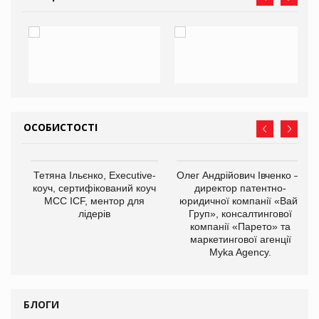
ОСОБИСТОСТІ
,
Тетяна Ільєнко, Executive-
Олег Андрійович Івченко —
ОВ
коуч, сертифікований коуч
директор патентно-
МСС ICF, ментор для
юридичної компанії «Вайз
лідерів
Груп», консалтингової
компанії «Парето» та
маркетингової агенції
Myka Agency.
БЛОГИ