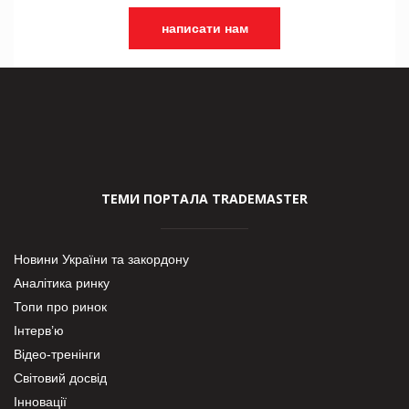
написати нам
ТЕМИ ПОРТАЛА TRADEMASTER
Новини України та закордону
Аналітика ринку
Топи про ринок
Інтерв’ю
Відео-тренінги
Світовий досвід
Інновації