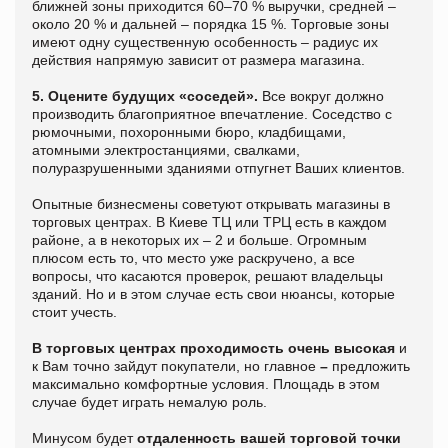
ближней зоны приходится 60–70 % выручки, средней –
около 20 % и дальней – порядка 15 %. Торговые зоны
имеют одну существенную особенность – радиус их
действия напрямую зависит от размера магазина.
5. Оцените будущих «соседей».
Все вокруг должно
производить благоприятное впечатление. Соседство с
рюмочными, похоронными бюро, кладбищами,
атомными электростанциями, свалками,
полуразрушенными зданиями отпугнет Ваших клиентов.
Опытные бизнесмены советуют открывать магазины в
торговых центрах. В Киеве ТЦ или ТРЦ есть в каждом
районе, а в некоторых их – 2 и больше. Огромным
плюсом есть то, что место уже раскручено, а все
вопросы, что касаются проверок, решают владельцы
зданий. Но и в этом случае есть свои нюансы, которые
стоит учесть.
В торговых центрах проходимость очень высокая
и
к Вам точно зайдут покупатели, но главное
–
предложить
максимально комфортные условия. Площадь в этом
случае будет играть немалую роль.
Минусом будет
отдаленность вашей торговой точки