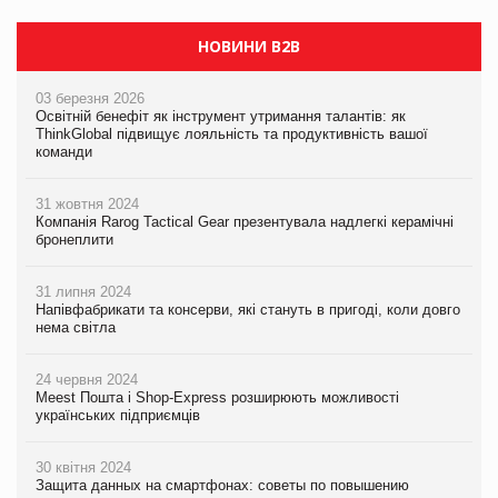
НОВИНИ B2B
03 березня 2026
Освітній бенефіт як інструмент утримання талантів: як
ThinkGlobal підвищує лояльність та продуктивність вашої
команди
31 жовтня 2024
Компанія Rarog Tactical Gear презентувала надлегкі керамічні
бронеплити
31 липня 2024
Напівфабрикати та консерви, які стануть в пригоді, коли довго
нема світла
24 червня 2024
Meest Пошта і Shop-Express розширюють можливості
українських підприємців
30 квітня 2024
Защита данных на смартфонах: советы по повышению