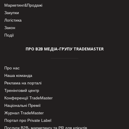
Маркетинг&Продажі
Закупки
Логістика
Закон
Події
ПРО В2В МЕДІА-ГРУПУ TRADEMASTER
Про нас
Наша команда
Реклама на порталі
Тренінговий центр
Конференції TradeMaster
Національні Премії
Журнал TradeMaster
Портал про Private Label
Послуги В2В- маркетингу та PR для клієнтів