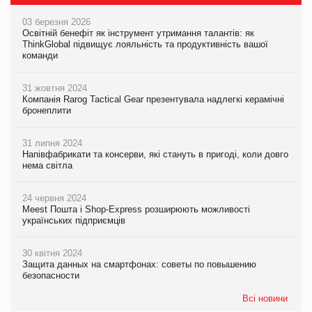
03 березня 2026
Освітній бенефіт як інструмент утримання талантів: як
ThinkGlobal підвищує лояльність та продуктивність вашої
команди
31 жовтня 2024
Компанія Rarog Tactical Gear презентувала надлегкі керамічні
бронеплити
31 липня 2024
Напівфабрикати та консерви, які стануть в пригоді, коли довго
нема світла
24 червня 2024
Meest Пошта і Shop-Express розширюють можливості
українських підприємців
30 квітня 2024
Защита данных на смартфонах: советы по повышению
безопасности
Всі новини