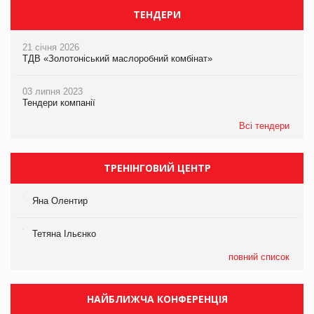
ТЕНДЕРИ
21 січня 2026
ТДВ «Золотоніський маслоробний комбінат»
03 липня 2023
Тендери компанії
Всі тендери
ТРЕНІНГОВИЙ ЦЕНТР
Яна Олентир
Тетяна Ільєнко
повний список
НАЙБЛИЖЧА КОНФЕРЕНЦІЯ