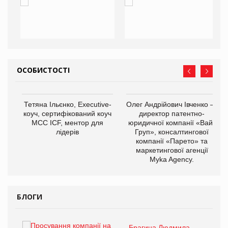
ОСОБИСТОСТІ
,
Тетяна Ільєнко, Executive-
Олег Андрійович Івченко —
ОВ
коуч, сертифікований коуч
директор патентно-
МСС ICF, ментор для
юридичної компанії «Вайз
лідерів
Груп», консалтингової
компанії «Парето» та
маркетингової агенції
Myka Agency.
БЛОГИ
Брагина Людмила