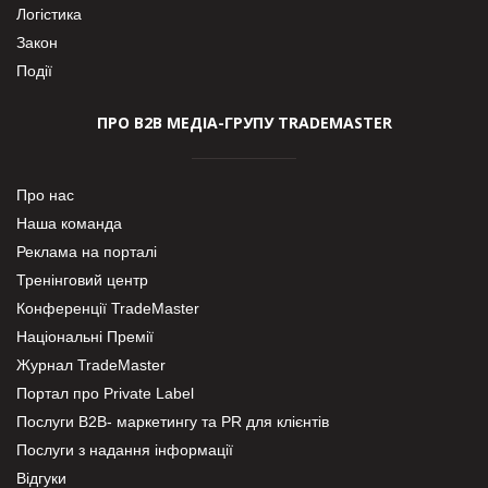
Логістика
Закон
Події
ПРО В2В МЕДІА-ГРУПУ TRADEMASTER
Про нас
Наша команда
Реклама на порталі
Тренінговий центр
Конференції TradeMaster
Національні Премії
Журнал TradeMaster
Портал про Private Label
Послуги В2В- маркетингу та PR для клієнтів
Послуги з надання інформації
Відгуки