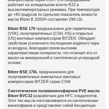
работает на холодильном агенте R22 в
высокотемпературных режимах. При температуре
до +40 градусов по Цельсию показатель вязкости
масла Bitzer B 320SH составляет 298 cSt.
Bitzer BSE 170
предназначено для герметичных
(VSK), полугерметичных (CSH, HS) и открытых
(OS) винтовых компрессоров BITZER. Обладает
свойством усиленного поглощения водяного пара
из воздуха, благодаря своем высоким
характеристикам полярности, что отличает его от
масел на минеральной и синтетическо-углеродной
основе.
Bitzer BSE 170L
предназначено для
полугерметичных компактных винтовых
компрессоров BITZER серии CSW
Cинтетическое поливинилэфирное PVE масло
Bitzer BVC32
разработано для HFC хладагентов.
Этот тип масла изготавливается из синтетических
винилэфиров и представляет собой бесцветную