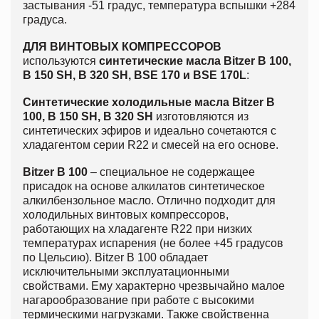
застывания -51 градус, температура вспышки +284
градуса.
ДЛЯ ВИНТОВЫХ КОМПРЕССОРОВ
используются
синтетические масла Bitzer
B 100,
B 150 SH, B 320 SH, BSE 170 и BSE 170L
:
Синтетические холодильные масла
Bitzer
B
100, B 150 SH, B 320 SH
изготовляются из
синтетических эфиров и идеально сочетаются с
хладагентом серии R22 и смесей на его основе.
Bitzer B 100
– специальное не содержащее
присадок на основе алкилатов синтетическое
алкилбензольное масло. Отлично подходит для
холодильных винтовых компрессоров,
работающих на хладагенте R22 при низких
температурах испарения (не более +45 градусов
по Цельсию). Bitzer B 100 обладает
исключительными эксплуатационными
свойствами. Ему характерно чрезвычайно малое
нагарообразование при работе с высокими
термическими нагрузками. Также свойственна