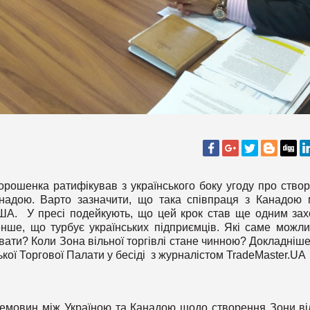
орошенка ратифікував з українського боку угоду про ство
Канадою. Варто зазначити, що така співпраця з Канадою
США. У пресі подейкують, що цей крок став ще одним за
нше, що турбує українських підприємців. Які саме можли
ати? Коли Зона вільної торгівлі стане чинною? Докладніш
ької Торгової Палати у бесіді з журналістом TradeMaster.UA
ремовин між Україною та Канадою щодо створення Зони ві