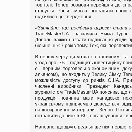
торгівлі. Тепер розмови перейшли до спра
стосунки Росія змогла поставити свою н
відхилило це твердження.
«Звичайно, що російська агресія стала
TradeMaster.UA зазначила Емма Турос, в
Доволі важко назвати підписання угоди п
більше, ніж 7 років тому. Тож, які перспек
В першу чергу, ця угода є політичним та 
угода про ЗВТ підвищить інвестиційну прива
є першим торговельно-економічним док
альянсом), що входить у Велику Сімку. Те
можливість доступу до ринків США. Прин
численні виробники. Президент Канадсь
журналістом TradeMaster.UA пояснив, що л
продукція повинна мати канадське пох
українському підприємцю доведеться відк
напівсировинні матеріали. Зенон Потіч
потрапити до ринків ЄС, організувавши своє
Напевно, що друге реальніше ніж перше, ос