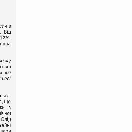
син з
. Від
 12%.
евина
соку
гової
і які
ішеві
сько-
п, що
оки з
ічної
 Слід
вейні
овари