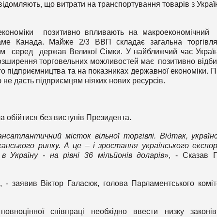
відомляють, що витрати на транспортування товарів з Украї
оекономіки позитивно впливають на макроекономічний
аме Канада. Майже 2/3 ВВП складає загальна торгівл
ком серед держав Великої Сімки. У найближчий час Украї
 розширення торговельних можливостей має позитивно відб
о підприємництва та на показниках державної економіки. П
 не дасть підприємцям ніяких нових ресурсів.
ла обійтися без виступів Президента.
нсатлантичний місток вільної торгівлі. Відтак, україн
анського ринку. А це – і зростання українського експор
в Україну - на рівні 36 мільйонів доларів
», - Сказав 
, - заявив Віктор Галасюк, голова Парламентського коміт
вноцінної співпраці необхідно ввести низку законів