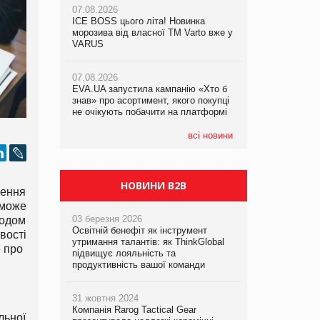
07.08.2026
ICE BOSS цього літа! Новинка
06.08.2026
07.08.2026
морозива від власної ТМ Varto вже у
Смачна новинка для хвостатих: у
Франція заборонила рекламні дзвінки
VARUS
VARUS з’явилися паучі Varto Paw
без згоди клієнтів
expert від власної ТМ Varto!
07.08.2026
EVA.UA запустила кампанію «Хто б
05.08.2026
знав» про асортимент, якого покупці
Мережа супермаркетів VARUS купує
не очікують побачити на платформі
мережу магазинів формату
convenience store КОЛО: об’єднана
компанія налічуватиме 374 магазини
всі новини
НОВИНИ B2B
рення
 може
03 березня 2026
ходом
Освітній бенефіт як інструмент
вості
утримання талантів: як ThinkGlobal
е про
підвищує лояльність та
продуктивність вашої команди
31 жовтня 2024
Компанія Rarog Tactical Gear
льної