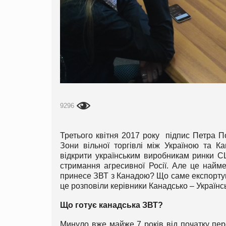
9296
Третього квітня 2017 року підпис Петра П
Зони вільної торгівлі між Україною та 
відкрити українським виробникам ринки 
стримання агресивної Росії. Але це найме
принесе ЗВТ з Канадою? Що саме експортув
це розповіли керівники Канадсько – Українс
Що готує канадська ЗВТ?
Минуло вже майже 7 років від початку пе