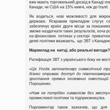
вже мають торговельний досвід в Канаді по
Канади, чи США на 15% нижчі, ніж до Італії.
Як водиться, нові можливості для мікр
держави. Яскравим прикладом слугує с
забезпечує країні друге місце за показни
зможе наздогнати таких результатів, хоча
на фінансових потоках у секторі приватног
деякі політики вважають, що ЗВТ з Канадою
Мармелад на нитці, або реальні вигоди?
Ратифікація ЗВТ з українського боку не мог
«
Ця Угода започатковує символічний тра
бізнес отримає доступ до північноамерик
зростання прямих іноземних інвестицій 
Порошенко.
«
Нам не потрібен символізм без змісту
»
промислової політики та підприємництва.
Парламентар також зазначив, що для по