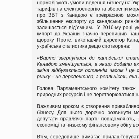
нормалізують умови ведення бізнесу на Ук
тарифів на електроенергію та зберегти мора
про ЗВТ з Канадою є прекрасною можлив
збільшення експорту до канадських ринкі
залишається від’ємним. У 2016-му році ук
імпорт до України значно перевищив наш
щороку. Проте, виконавчий директор Кана
українська статистика дещо спотворена:
«
Варто звернутися до канадської стат
Канадою зменшується, а якщо додати екс
зміна відбувається останнім часом і це с
ринку – не перспектива, а реальність, яка
Голова Парламентського комітету також 
природних ресурсів і не перетворюватися н
Важливим кроком є створення привабливог
бізнесу. Для цього доречно розвинути ме
депутати правлячої партії повідомляють,
економіці та низькому фінансовому обігу вс
Втім, середовище вимагає прилаштовувати