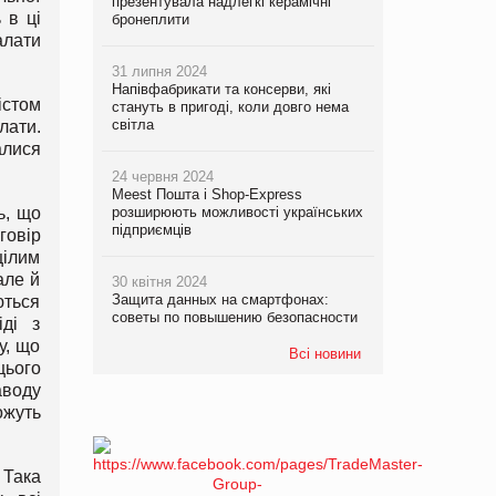
презентувала надлегкі керамічні
 в ці
бронеплити
алати
31 липня 2024
Напівфабрикати та консерви, які
істом
стануть в пригоді, коли довго нема
світла
лати.
алися
24 червня 2024
Meest Пошта і Shop-Express
розширюють можливості українських
ь, що
підприємців
говір
цілим
але й
30 квітня 2024
Защита данных на смартфонах:
ються
советы по повышению безопасности
іді з
у, що
Всі новини
цього
аводу
ожуть
 Така