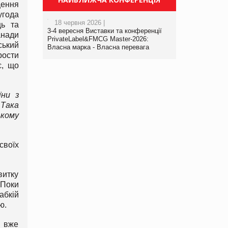
щення
угода
18 червня 2026 |
ць та
3-4 вересня Виставки та конференції
анади
PrivateLabel&FMCG Master-2026:
ський
Власна марка - Власна перевага
рости
є, що
їни з
 Така
ькому
своїх
витку
 Поки
абкій
ю.
в вже