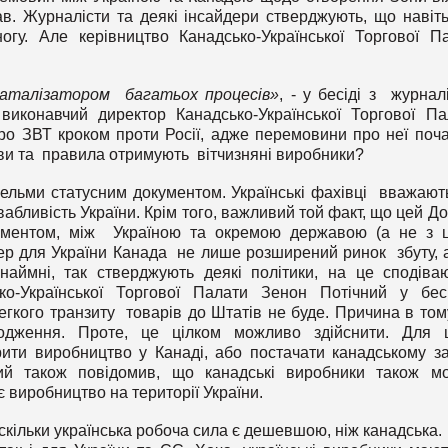
в. Журналісти та деякі інсайдери стверджують, що навіть
огу. Але керівництво Канадсько-Української Торгової П
 каталізатором багатьох процесів»
, - у бесіді з журнал
иконавчий директор Канадсько-Української Торгової Па
ро ЗВТ кроком проти Росії, адже перемовини про неї поч
тиви та правила отримують вітчизняні виробники?
вельми статусним документом. Українські фахівці вважают
бливість України. Крім того, важливий той факт, що цей До
ументом, між Україною та окремою державою (а не з 
пер для України Канада не лише розширений ринок збуту, 
аймні, так стверджують деякі політики, на це сподіва
ко-Української Торгової Палати Зенон Потічний у бес
егкого транзиту товарів до Штатів не буде. Причина в том
одження. Проте, це цілком можливо здійснити. Для 
рити виробництво у Канаді, або постачати канадському з
ний також повідомив, що канадські виробники також м
 виробництво на території України.
кільки українська робоча сила є дешевшою, ніж канадська.