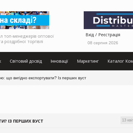
Вхід
Реєстрація
л топ-менеджерів оптової
та роздрібної торгівлі
08 серпня 2026
к
Світовий досвід
Інновації
Маркетинг
Каталог Ком
ю: що вигідно експортувати? Із перших вуст
13 кві
И? ІЗ ПЕРШИХ ВУСТ