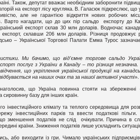
раїні. Також, депутат вважає необхідним заборонити підви
торій на експорт лісу кругляка. В. Галасюк підкреслює, що 
істю, але не гарантією відкриття нових робочих міс
в. Варто нагадати, що до цих пір сальдо експорту до К
раїнський експорт склав 30 млн доларів. Водночас канад
 експорт, склавши 206 млн доларів. Різниця продовжує 
дсько – Української Торгової Палати Емма Турос зазнача
истики. Ми бачимо, що від’ємне торгове сальдо Укра
порт послуг з України в Канаду – то різниця незначна.
відчення, що укріплення української продукції на канадс
 відбувається на наших очах та за нашої активної участі
».
наголосив, що Україна повинна стояти на збереженні 
а сировинну базу для інших країн.
о інвестиційного клімату та теплого середовища для роз
режу інвестиційних парків та ввести податкові пільги.
 що зменшення податків не слід очікувати. Причина в сл
ередині країни. Зниження податків лише ускладнить ситуаці
сь, або виходити із гри. Чимало українських підприємці