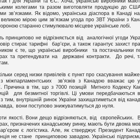
так і для України та ЄС. Хоча, українські виробники мают
ькими колегами та разом виготовляти продукцію до СШ
ми зв’язками. Як відомо, українська діаспора в Канаді на
и великою мірою цим зв’язкам угода про ЗВТ України з Ка
стороною старанно стимулювало місцеве українське лобі.
ть принципово не відрізняється від аналогічної угоди Укра
овір стирає тарифні бар’єри, а також гарантує захист пра
ником є те, що українські виробники та постачальники п
рах та претендувати на державні контракти. До речі, т
гам.
ільки серед низки привілеїв є пункт про скасування майж
пи з міжпарламентських зв’язків з Канадою вважає цю 
С. Причина в тім, що з 7000 позицій Митного Кодексу К
ицій для безмитної торгівлі. Ці умови передбачаються 
з тим, внутрішній ринок України захищатиметься від канад
авда, вони поступово знижуватимуться до нуля.
ти якості. Вони дещо відрізняються, від європейських. 
арах, призначених канадському ринку, мають бути двома мо
р’єром є логістика. Але, як стверджує Президент Канад
анція не стане принциповою завадою. Українські підприємці