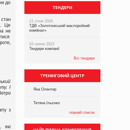
ни до
ТЕНДЕРИ
 стан
21 січня 2026
я. Це
ТДВ «Золотоніський маслоробний
комбінат»
на не
итися
роте,
03 липня 2023
Тендери компанії
Всі тендери
ТРЕНІНГОВИЙ ЦЕНТР
ський
ту. І
Яна Олентир
Петро
Тетяна Ільєнко
ету з
повний список
, які
НАЙБЛИЖЧА КОНФЕРЕНЦІЯ