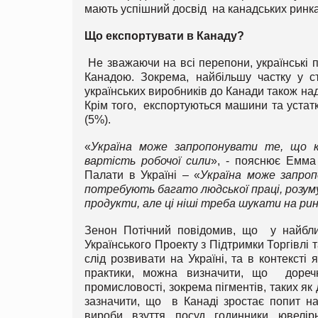
мають успішний досвід на канадських ринка
Що експортувати в Канаду?
Не зважаючи на всі перепони, українські 
Канадою. Зокрема, найбільшу частку у с
українських виробників до Канади також над
Крім того, експортуються машини та устатк
(5%).
«
Україна може запропонувати те, що к
вартість робочої сили
», - пояснює Емма 
Палати в Україні – «
Україна може запропо
потребують багато людської праці, розуму
продукти, але ці ніші треба шукати на ри
Зенон Потічний повідомив, що у найбли
Українського Проекту з Підтримки Торгівлі 
слід розвивати на Україні, та в контекст
практики, можна визначити, що доречни
промисловості, зокрема пігментів, таких як
зазначити, що в Канаді зростає попит на
вироби, взуття, посуд, годинники, ювел