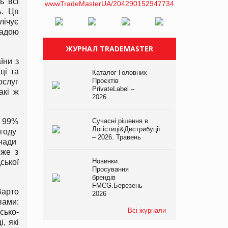
ь всі
А. Ця
лічує
надою
ЖУРНАЛ TRADEMASTER
їни з
ці та
Каталог Головних
Проєктів
ослуг
PrivateLabel –
акі ж
2026
Сучасні рішення в
е 99%
Логістиці&Дистрибуції
угоду
– 2026. Травень
анади
вже з
Новинки.
ської
Просування
брендів
FMCG.Березень
Варто
2026
вами:
Всі журнали
сько-
, які