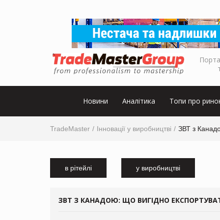
Порта
Новини
Аналітика
Топи про рино
TradeMaster
Інновації у виробництві
ЗВТ з Канадо
в рітейлі
у виробництві
ЗВТ З КАНАДОЮ: ЩО ВИГІДНО ЕКСПОРТУВАТ