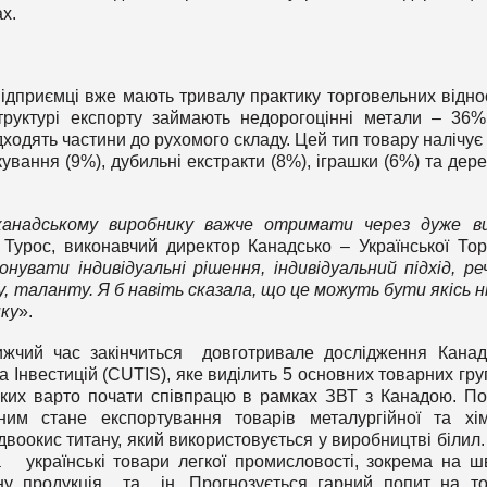
х.
підприємці вже мають тривалу практику торговельних відно
труктурі експорту займають недорогоцінні метали – 36%
ходять частини до рухомого складу. Цей тип товару налічує
ування (9%), дубильні екстракти (8%), іграшки (6%) та дер
анадському виробнику важче отримати через дуже ви
Турос, виконавчий директор Канадсько – Української Тор
нувати індивідуальні рішення, індивідуальний підхід, реч
, таланту. Я б навіть сказала, що це можуть бути якісь н
нку
».
жчий час закінчиться довготривале дослідження Канад
та Інвестицій (CUTIS), яке виділить 5 основних товарних гру
і яких варто почати співпрацю в рамках ЗВТ з Канадою. П
м стане експортування товарів металургійної та хім
 двоокис титану, який використовується у виробництві білил.
 українські товари легкої промисловості, зокрема на ш
ірну продукція та ін. Прогнозується гарний попит на т