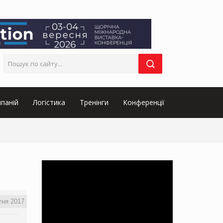
паній
Логістика
Тренінги
Конференції
тня 2017