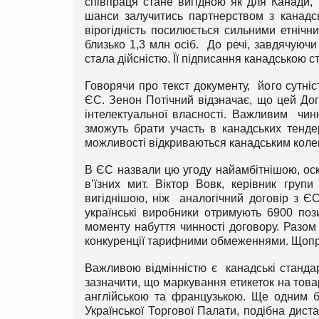
співпраця стане вигідною як для Канади, 
шанси залучитись партнерством з канадс
вірогідність посилюється сильними етнічни
близько 1,3 млн осіб. До речі, завдячуюч
стала дійсністю. Її підписання канадською 
Говорячи про текст документу, його сутніс
ЄС. Зенон Потічний відзначає, що цей Дог
інтелектуальної власності. Важливим чин
зможуть брати участь в канадських тенде
можливості відкриваються канадським коле
В ЄС назвали цю угоду найамбітнішою, оск
в’їзних мит. Віктор Вовк, керівник гру
вигіднішою, ніж аналогічний договір з Є
українські виробники отримують 6900 поз
моменту набуття чинності договору. Разом 
конкуренції тарифними обмеженнями. Щопр
Важливою відмінністю є канадські стандар
зазначити, що маркування етикеток на тов
англійською та французькою. Ще одним ба
Української Торгової Палати, подібна дист