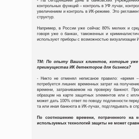
- На сегодняшний день в банковских учреждения
контрольных функций – контроль в УФ лучах, контрол
увеличением и контроль в ИК-режиме. Это регламен
структур.
Например, в России уже сейчас 80% мелких и сред
говоря уже о банках, таможенных и криминалистич
используют приборы с возможностью визуализации И
ТМ: По опыту Ваших клиентов, которые уже
преимущества ИК детекторов для бизнеса?
- Никто не отменял неписаное правило: «время –
потребуется лишних временных затрат на получение
времени, затрачиваемом на проверку банкнот. Пр
образцом на карте защитных элементов или с ил
может дать 100% ответ по поводу подлинности перед
та или иная банкнота в ИК-лучах, подглядывать в сп
По соотношению времени, потраченного на к
используемых технологий защиты не может сравн