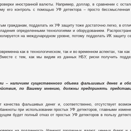
роверки иностранной валюты. Например, доллар, в сравнении с оста
ому его контроль с помощью УФ детектора – просто бессмысленная
тым гражданам, подделать их УФ защиту тоже достаточно легко, в отли
владения определенными технологиями и оборудованием. Распростран
ролируется на международном уровне, потому подделать ИК защиту с
временна как в технологическом, так и во временном аспектах, так как
 Вместе с тем, как мы видим из данных НБУ, риски получить подд
и – наличием существенного объема фальшивых денег в об
ействия, по Вашему мнению, должны предпринять представ
т качества фальшивых денег и, соответственно, отсутствует возмо
 банкноты при использовании простых УФ детекторов, главными измен
дущем будет полный отказ от простых УФ детекторов в пользу детект
верки на подлинность (банкнот различных валют, ценных бумаг и 