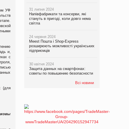
31 липня 2024
ком УФ
Напівфабрикати та консерви, які
ельств
стануть в пригоді, коли довго нема
этапе.
світла
овской
ятными
24 червня 2024
Meest Пошта і Shop-Express
розширюють можливості українських
влению
підприємців
адь и,
лках с
троля,
30 квітня 2024
дписью
Защита данных на смартфонах:
данных
советы по повышению безопасности
Всі новини
х (для
аковы