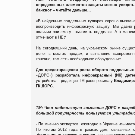
определенных элементов защиты можно увидеть 
банкнот – читайте дальше…
«В найденных поддельных купюрах хорошо выполнен
воспроизводить инфракрасную защиту. Мы давно 
наличии они смогут выявлять подделки. А в магази
отмечают в НБУ.
На сегодняшний день, на украинском рынке сущес
денег в местах продаж, и выявление «современн
конечно, там есть необходимое оборудование.
Для предотвращения роста оборота поддельных 
«ДОРС») разработала инфракрасный (ИК) дет
устройства – редакция ТМ расспросила у
Владимира
ГК ДОРС.
ТМ: Что подтолкнуло компанию ДОРС к разраб
большой популярность пользуются ультрафи
- По мнению экспертов, ежегодно в Украине изымает
По итогам 2012 года в рамках дел, связанных 
фальшивых денежных купюр
, как украинских гри