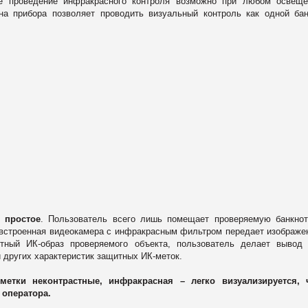
ке проведение инфракрасного контроля возможно при любом освещ
на прибора позволяет проводить визуальный контроль как одной ба
 простое
. Пользователь всего лишь помещает проверяемую банкно
 встроенная видеокамера с инфракрасным фильтром передает изображе
тный ИК-образ проверяемого объекта, пользователь делает вывод
 других характеристик защитных ИК-меток.
метки неконтрастные, инфракрасная – легко визуализируется, 
 оператора.