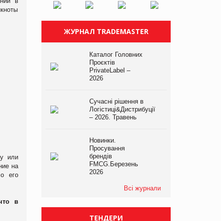
ении в
нкноты
ЖУРНАЛ TRADEMASTER
Каталог Головних
Проєктів
PrivateLabel –
2026
Сучасні рішення в
Логістиці&Дистрибуції
– 2026. Травень
Новинки.
Просування
брендів
ту или
FMCG.Березень
ние на
2026
 о его
Всі журнали
что в
ТЕНДЕРИ