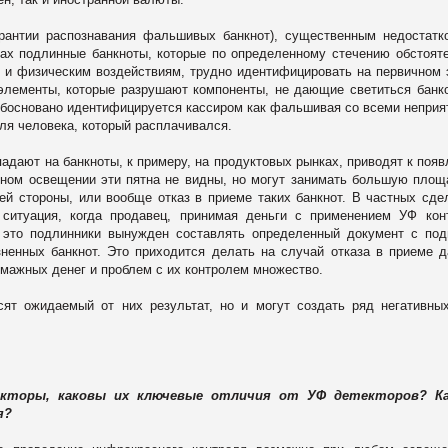
гарантии распознавания фальшивых банкнот), существенным недостат
чах подлинные банкноты, которые по определенному стечению обстоят
 и физическим воздействиям, трудно идентифицировать на первичном 
элементы, которые разрушают компоненты, не дающие светиться банк
 обосновано идентифицируется кассиром как фальшивая со всеми непри
я человека, который расплачивался.
падают на банкноты, к примеру, на продуктовых рынках, приводят к поя
чном освещении эти пятна не видны, но могут занимать большую площ
й стороны, или вообще отказ в приеме таких банкнот. В частных сде
ситуация, когда продавец, принимая деньги с применением УФ кон
то это подлинники вынужден составлять определенный документ с по
ненных банкнот. Это приходится делать на случай отказа в приеме 
мажных денег и проблем с их контролем множество.
сят ожидаемый от них результат, но и могут создать ряд негативны
екторы, каковы их ключевые отличия от УФ детекторов? К
я?