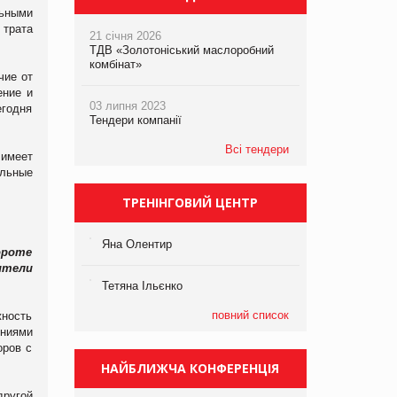
льными
 трата
21 січня 2026
ТДВ «Золотоніський маслоробний
комбінат»
чие от
ение и
03 липня 2023
егодня
Тендери компанії
Всі тендери
 имеет
ельные
ТРЕНІНГОВИЙ ЦЕНТР
Яна Олентир
ороте
ители
Тетяна Ільєнко
повний список
жность
ениями
оров с
НАЙБЛИЖЧА КОНФЕРЕНЦІЯ
другой