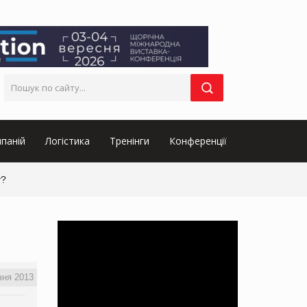
паній
Логістика
Тренінги
Конференції
т?
зня 2013