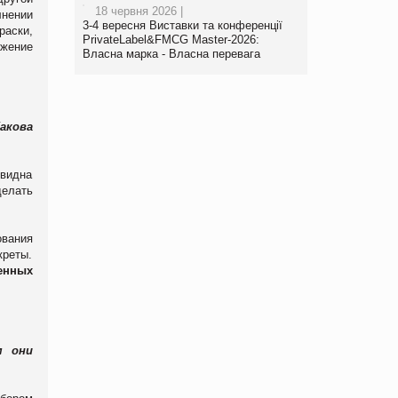
18 червня 2026 |
лнении
3-4 вересня Виставки та конференції
аски,
PrivateLabel&FMCG Master-2026:
ажение
Власна марка - Власна перевага
акова
 видна
делать
ования
креты.
ценных
м они