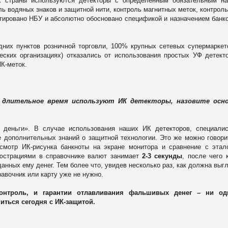
х страны используются детекторы с определенным обязательным н
ь водяных знаков и защитной нити, контроль магнитных меток, контроль
тировано НБУ и абсолютно обосновано спецификой и назначением банк
них пунктов розничной торговли, 100% крупных сетевых супермаркет
еских организациях) отказались от использования простых УФ детект
К-меток.
 длительное время используют ИК детекторы, назовите осн
 деньги». В случае использования наших ИК детекторов, специали
 дополнительных знаний о защитной технологии. Это же можно говори
осмотр ИК-рисунка банкноты на экране монитора и сравнение с эта
люстрациями в справочнике валют занимает
2-3 секунды
, после чего 
анных ему денег. Тем более что, увидев несколько раз, как должна выг
равочник или карту уже не нужно.
онтроль, и гарантии отлавливания фальшивых денег – ни од
иться сегодня с ИК-защитой.