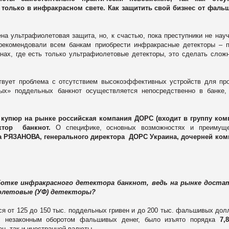
только в инфракрасном свете. Как защитить свой бизнес от фаль
а ультрафиолетовая защита, но, к счастью, пока преступники не нау
рекомендовали всем банкам приобрести инфракрасные детекторы – 
нах, где есть только ультрафиолетовые детекторы, это сделать сложн
твует проблема с отсутствием высокоэффективных устройств для пр
ых» поддельных банкнот осуществляется непосредственно в банке,
купюр на рынке российская компания ДОРС (входит в группу ком
ектор банкнот.
О специфике, основных возможностях и преимуще
 РЯЗАНОВА, генерального директора ДОРС Украина, дочерней ком
отке инфракрасного детектора банкнот, ведь на рынке доста
олетовые (УФ) детекторы?
ся от 125 до 150 тыс. поддельных гривен и до 200 тыс. фальшивых дол
с незаконным оборотом фальшивых денег, было изъято порядка
7,
вен, так и иностранной валюты.