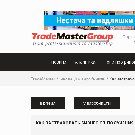
Порта
Новини
Аналітика
Топи про рино
TradeMaster
Інновації у виробництві
Как застрах
в рітейлі
у виробництві
КАК ЗАСТРАХОВАТЬ БИЗНЕС ОТ ПОЛУЧЕНИЯ