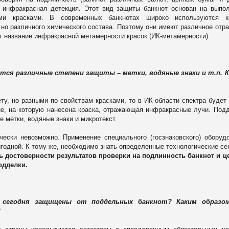
 инфракрасная детекция. Этот вид защиты банкнот основан на выпо
ми красками. В современных банкнотах широко используются кр
 но различного химического состава. Поэтому они имеют различное отр
т название инфракрасной метамерности красок (ИК-метамерности).
тся различные степени защиты – метки, водяные знаки и т.п. К
ту, но разными по свойствам красками, то в ИК-области спектра будет
не, на которую нанесена краска, отражающая инфракрасные лучи. Под
 метки, водяные знаки и микротекст.
ески невозможно. Применение специального (госзнаковского) оборуд
годной. К тому же, необходимо знать определенные технологические се
ь достоверности результатов проверки на подлинность банкнот и 
одделки.
и сегодня защищены от поддельных банкнот? Каким образо
р?