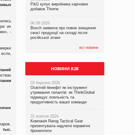
P&G купує виробника харчових
P&G купує виробника харчових
шивых
добавок Thorne
добавок Thorne
05.08.2026
Смачне поповнення дитячого меню:
чились
06.08.2026
06.08.2026
у VARUS з’явилися новинки від ТМ
при их
Bosch заявила про повне знищення
Bosch заявила про повне знищення
ТОКЕРИ
ее», -
своєї продукції на складі після
своєї продукції на складі після
російської атаки
російської атаки
05.08.2026
Сергій Лісунов про заморожені
всі новини
оверки
хлібобулочні вироби на
 если,
PrivateLabel&FMCG Master 2026
НОВИНИ B2B
паний
ствах
пании
03 березня 2026
Освітній бенефіт як інструмент
утримання талантів: як ThinkGlobal
підвищує лояльність та
продуктивність вашої команди
точно
31 жовтня 2024
Компанія Rarog Tactical Gear
ларов.
презентувала надлегкі керамічні
8 тыс.
бронеплити