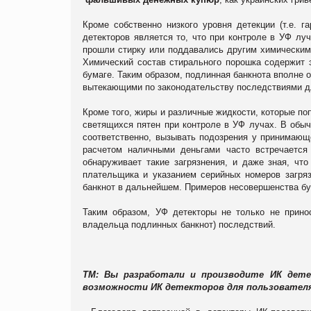
Кроме собственно низкого уровня детекции (т.е. 
детекторов является то, что при контроле в УФ лу
прошли стирку или поддавались другим химическим
Химический состав стирального порошка содержит 
бумаге. Таким образом, подлинная банкнота вполне
вытекающими по законодательству последствиями дл
Кроме того, жиры и различные жидкости, которые по
светящихся пятен при контроле в УФ лучах. В обы
соответственно, вызывать подозрения у принимающе
расчетом наличными деньгами часто встречается 
обнаруживает такие загрязнения, и даже зная, ч
плательщика и указанием серийных номеров загряз
банкнот в дальнейшем. Примеров несовершенства бу
Таким образом, УФ детекторы не только не прино
владельца подлинных банкнот) последствий.
ТМ: Вы разработали и производите ИК дет
возможности ИК детекторов для пользовател