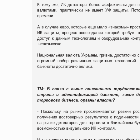
К тому же, ИК детекторы более эффективны для п
валютами, практически не имеет УФ защиты. Пот
времени.
А в случае евро, которые еще мало «знакомы» прос
ИК защиты, процесс воссоздания которой требует 
доступ к данным технологиям и оборудованию конт
невозможно.
Национальная валюта Украины, гривна, достаточно со
огромный набор различных защитных технологий.
банкноты достаточно велики.
ТМ: В связи с выше описанными трудностям
страны и идентификацией банкнот, какие д
торгового бизнеса, органы власти?
- Поскольку на рынке прослеживается резкий рос
получения достоверных результатов о подлинности
на рынке детекторов для торговли в ближайшем бу
возможностью визуального ИК контроля.
В настоящее время самым надежным способом про