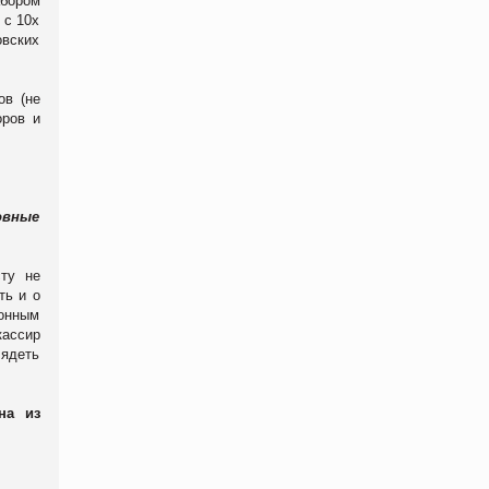
абором
 с 10х
овских
ов (не
оров и
овные
сту не
ть и о
лонным
кассир
лядеть
на из