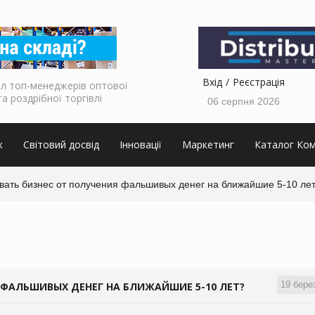
Вхід
Реєстрація
л топ-менеджерів оптової
та роздрібної торгівлі
06 серпня 2026
к
Світовий досвід
Інновації
Маркетинг
Каталог Ком
овать бизнес от получения фальшивых денег на ближайшие 5-10 ле
19 бере
 ФАЛЬШИВЫХ ДЕНЕГ НА БЛИЖАЙШИЕ 5-10 ЛЕТ?