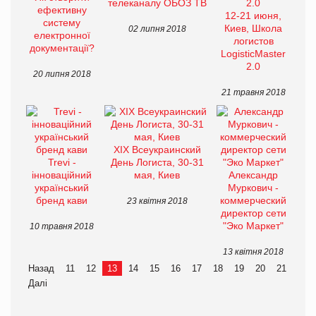
телеканалу ОБОЗ ТВ
ефективну
12-21 июня,
систему
Киев, Школа
02 липня 2018
електронної
логистов
документації?
LogisticMaster
2.0
20 липня 2018
21 травня 2018
XIX Всеукраинский
Trevi -
День Логиста, 30-31
інноваційний
мая, Киев
Александр
український
Муркович -
бренд кави
коммерческий
23 квітня 2018
директор сети
"Эко Маркет"
10 травня 2018
13 квітня 2018
Назад
11
12
13
14
15
16
17
18
19
20
21
Далі