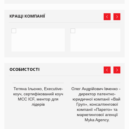
КРАЩІ КОМПАНІЇ
ОСОБИСТОСТІ
,
Тетяна Ільєнко, Executive-
Олег Андрійович Івченко —
ОВ
коуч, сертифікований коуч
директор патентно-
МСС ICF, ментор для
юридичної компанії «Вайз
лідерів
Груп», консалтингової
компанії «Парето» та
маркетингової агенції
Myka Agency.