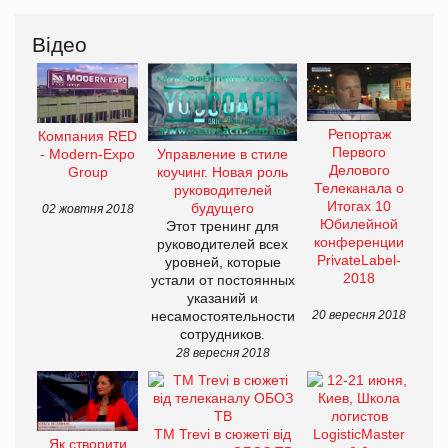
Відео
Репортаж
Компания RED
Первого
Управление в стиле
- Modern-Expo
Делового
коучинг. Новая роль
Group
Телеканала о
руководителей
Итогах 10
будущего
02 жовтня 2018
Юбилейной
Этот тренинг для
конференции
руководителей всех
PrivateLabel-
уровней, которые
2018
устали от постоянных
указаний и
несамостоятельности
20 вересня 2018
сотрудников.
28 вересня 2018
ТМ Trevi в сюжеті від
Як створити