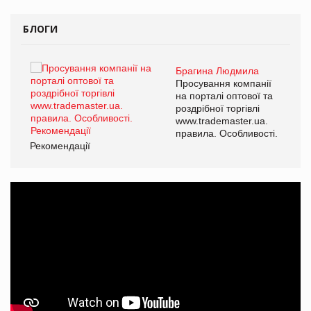
БЛОГИ
Брагина Людмила
ї
Просування компанії
а
на порталі оптової та
роздрібної торгівлі
www.trademaster.ua.
і.
правила. Особливості.
Рекомендації
Ре