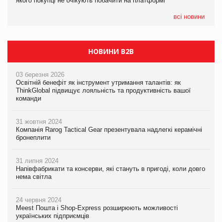
якого покупці не очікують побачити на платформі
Мережа супермаркетів VARUS купує мережу магазинів
формату convenience store КОЛО: об’єднана компанія
налічуватиме 374 магазини
всі новини
НОВИНИ B2B
03 березня 2026
Освітній бенефіт як інструмент утримання талантів: як
ThinkGlobal підвищує лояльність та продуктивність вашої
команди
31 жовтня 2024
Компанія Rarog Tactical Gear презентувала надлегкі керамічні
бронеплити
31 липня 2024
Напівфабрикати та консерви, які стануть в пригоді, коли довго
нема світла
24 червня 2024
Meest Пошта і Shop-Express розширюють можливості
українських підприємців