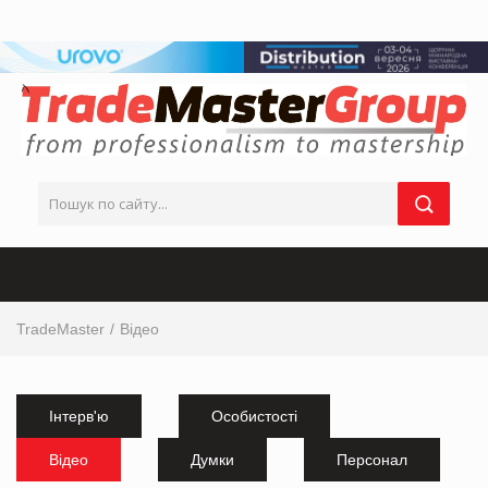
TradeMaster
Відео
Інтерв'ю
Особистості
Відео
Думки
Персонал