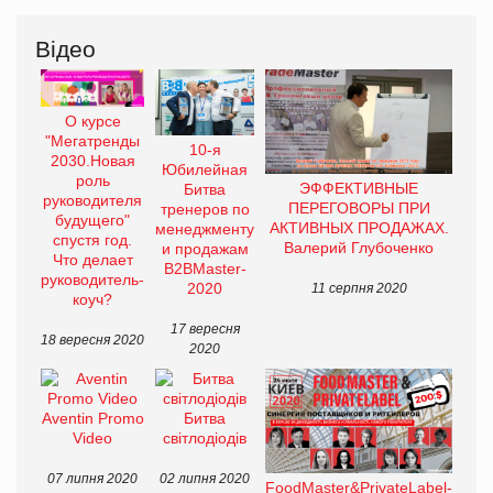
Відео
О курсе
"Мегатренды
10-я
2030.Новая
Юбилейная
роль
ЭФФЕКТИВНЫЕ
Битва
руководителя
ПЕРЕГОВОРЫ ПРИ
тренеров по
будущего"
АКТИВНЫХ ПРОДАЖАХ.
менеджменту
спустя год.
Валерий Глубоченко
и продажам
Что делает
В2ВMaster-
руководитель-
2020
11 серпня 2020
коуч?
17 вересня
18 вересня 2020
2020
Aventin Promo
Битва
Video
світлодіодів
07 липня 2020
02 липня 2020
FoodMaster&PrivateLabel-