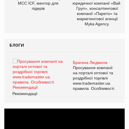
МСС ICF, ментор для
юридичної компанії «Вайз
лідерів
Груп», консалтингової
компанії «Парето» та
маркетингової агенції
Myka Agency.
БЛОГИ
Брагина Людмила
ї
Просування компанії
а
на порталі оптової та
роздрібної торгівлі
www.trademaster.ua.
і.
правила. Особливості.
Рекомендації
Ре