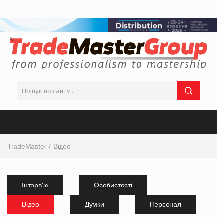
TradeMaster
Відео
Інтерв'ю
Особистості
Відео
Думки
Персонал