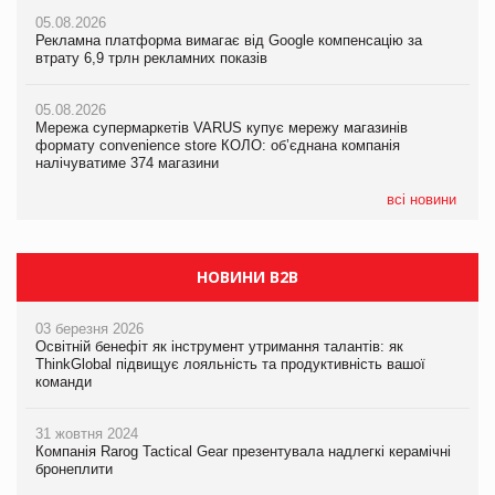
05.08.2026
05.08.2026
Рекламна платформа вимагає від Google компенсацію за
05.08.2026
Рекламна платформа вимагає від Google компенсацію за
втрату 6,9 трлн рекламних показів
Сергій Лісунов про заморожені хлібобулочні вироби на
втрату 6,9 трлн рекламних показів
PrivateLabel&FMCG Master 2026
05.08.2026
05.08.2026
Мережа супермаркетів VARUS купує мережу магазинів
04.08.2026
Adidas витратила понад $1 млрд на маркетинг за квартал
формату convenience store КОЛО: об’єднана компанія
Через атаку РФ у Дніпрі пошкоджено склад шоколаду
налічуватиме 374 магазини
Millennium
всі новини
НОВИНИ B2B
03 березня 2026
Освітній бенефіт як інструмент утримання талантів: як
ThinkGlobal підвищує лояльність та продуктивність вашої
команди
31 жовтня 2024
Компанія Rarog Tactical Gear презентувала надлегкі керамічні
бронеплити