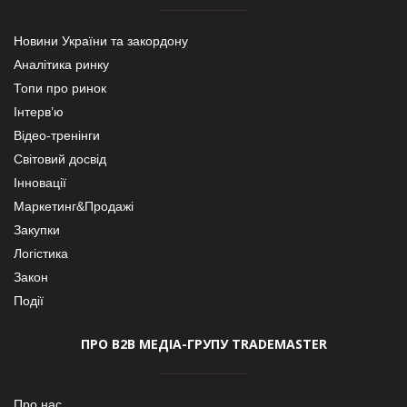
Новини України та закордону
Аналітика ринку
Топи про ринок
Інтерв’ю
Відео-тренінги
Світовий досвід
Інновації
Маркетинг&Продажі
Закупки
Логістика
Закон
Події
ПРО В2В МЕДІА-ГРУПУ TRADEMASTER
Про нас