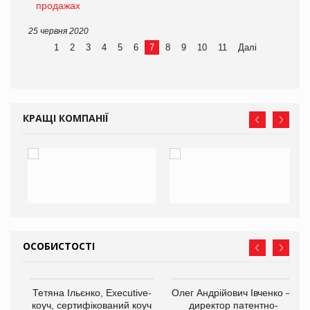
продажах
25 червня 2020
1
2
3
4
5
6
7
8
9
10
11
Далі
КРАЩІ КОМПАНІЇ
ОСОБИСТОСТІ
,
Тетяна Ільєнко, Executive-
Олег Андрійович Івченко —
ОВ
коуч, сертифікований коуч
директор патентно-