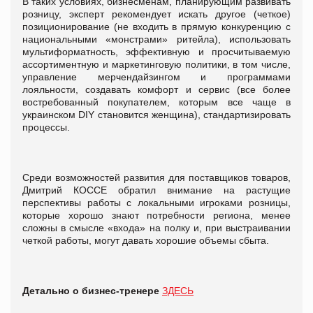
В таких условиях, бизнесменам, планирующим развивать
розницу, эксперт рекомендует искать другое (четкое)
позиционирование (не входить в прямую конкуренцию с
национальными «монстрами» ритейла), использовать
мультиформатность, эффективную и просчитываемую
ассортиментную и маркетинговую политики, в том числе,
управление мерчендайзингом и программами
лояльности, создавать комфорт и сервис (все более
востребованный покупателем, которым все чаще в
украинском DIY становится женщина), стандартизировать
процессы.
Среди возможностей развития для поставщиков товаров,
Дмитрий КОССЕ обратил внимание на растущие
перспективы работы с локальными игроками розницы,
которые хорошо знают потребности региона, менее
сложны в смысле «входа» на полку и, при выстраивании
четкой работы, могут давать хорошие объемы сбыта.
Детально о бизнес-тренере
ЗДЕСЬ