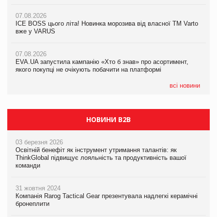
якого покупці не очікують побачити на платформі
07.08.2026
07.08.2026
Продажі Hugo Boss впали на 9%
ICE BOSS цього літа! Новинка морозива від власної ТМ Varto
06.08.2026
вже у VARUS
Смачна новинка для хвостатих: у VARUS з’явилися паучі
07.08.2026
Varto Paw expert від власної ТМ Varto!
Франція заборонила рекламні дзвінки без згоди клієнтів
07.08.2026
EVA.UA запустила кампанію «Хто б знав» про асортимент,
05.08.2026
якого покупці не очікують побачити на платформі
Мережа супермаркетів VARUS купує мережу магазинів
формату convenience store КОЛО: об’єднана компанія
налічуватиме 374 магазини
всі новини
НОВИНИ B2B
03 березня 2026
Освітній бенефіт як інструмент утримання талантів: як
ThinkGlobal підвищує лояльність та продуктивність вашої
команди
31 жовтня 2024
Компанія Rarog Tactical Gear презентувала надлегкі керамічні
бронеплити