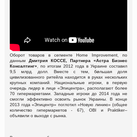
Оборот товаров в сегменте Home Improvement, по
данным
Дмитрия КОССЕ, Партнера «Астра Бизнес
Консалтинг»
, по итогам 2012 года в Украине составил
9,5 млрд. долл. Вместе с тем, б
о
льшая доля
цивилизованного ритейла находится в руках нескольких
крупных компаний. Национальные игроки, в первую
очередь лидер в лице «Эпицентра», располагают более
70 гипермаркетами. Западные игроки до 2014 года не
смогли эффективно освоить рынок Украины. В конце
2013 года «Эпицентр» поглотил «Новую линию» (общее
количество гипермаркетов - 67), OBI и Praktiker–
объявили о выходе с рынка.