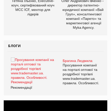
,
Тетяна Ільєнко, Executive-
Олег Андрійович Івченко —
ОВ
коуч, сертифікований коуч
директор патентно-
МСС ICF, ментор для
юридичної компанії «Вайз
лідерів
Груп», консалтингової
компанії «Парето» та
маркетингової агенції
Myka Agency.
БЛОГИ
Брагина Людмила
ї
Просування компанії
а
на порталі оптової та
роздрібної торгівлі
www.trademaster.ua.
і.
правила. Особливості.
Рекомендації
Ре