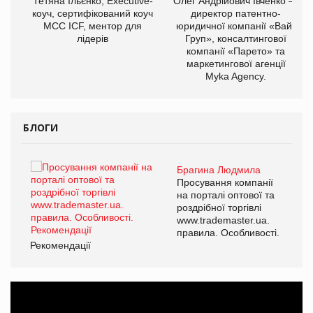
,
Тетяна Ільєнко, Executive-
Олег Андрійович Івченко —
ОВ
коуч, сертифікований коуч
директор патентно-
МСС ICF, ментор для
юридичної компанії «Вайз
лідерів
Груп», консалтингової
компанії «Парето» та
маркетингової агенції
Myka Agency.
БЛОГИ
Брагина Людмила
ї
Просування компанії
а
на порталі оптової та
роздрібної торгівлі
www.trademaster.ua.
і.
правила. Особливості.
Рекомендації
Ре