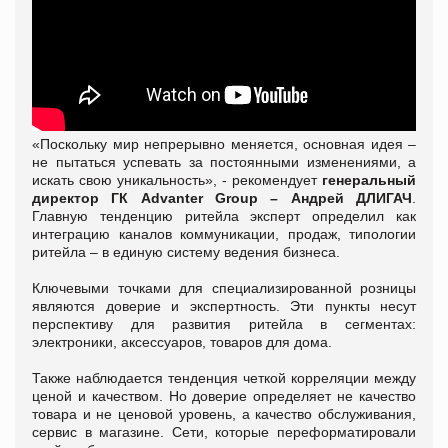
«Поскольку мир непрерывно меняется, основная идея –
не пытаться успевать за постоянными изменениями, а
искать свою уникальность», - рекомендует
генеральный
директор ГК Advanter Group – Андрей ДЛИГАЧ
.
Главную тенденцию ритейла эксперт определил как
интеграцию каналов коммуникации, продаж, типологии
ритейла – в единую систему ведения бизнеса.
Ключевыми точками для специализированной розницы
являются доверие и экспертность. Эти пункты несут
перспективу для развития ритейла в сегментах:
электроники, аксессуаров, товаров для дома.
Также наблюдается тенденция четкой корреляции между
ценой и качеством. Но доверие определяет не качество
товара и не ценовой уровень, а качество обслуживания,
сервис в магазине. Сети, которые переформатировали