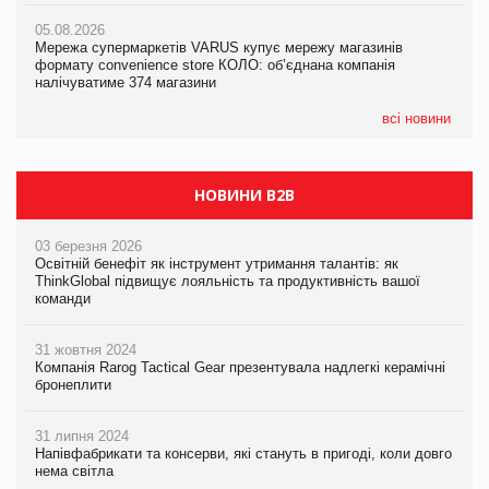
05.08.2026
05.08.2026
Мережа супермаркетів VARUS купує мережу магазинів
04.08.2026
Adidas витратила понад $1 млрд на маркетинг за квартал
формату convenience store КОЛО: об’єднана компанія
Через атаку РФ у Дніпрі пошкоджено склад шоколаду
налічуватиме 374 магазини
Millennium
всі новини
НОВИНИ B2B
03 березня 2026
Освітній бенефіт як інструмент утримання талантів: як
ThinkGlobal підвищує лояльність та продуктивність вашої
команди
31 жовтня 2024
Компанія Rarog Tactical Gear презентувала надлегкі керамічні
бронеплити
31 липня 2024
Напівфабрикати та консерви, які стануть в пригоді, коли довго
нема світла