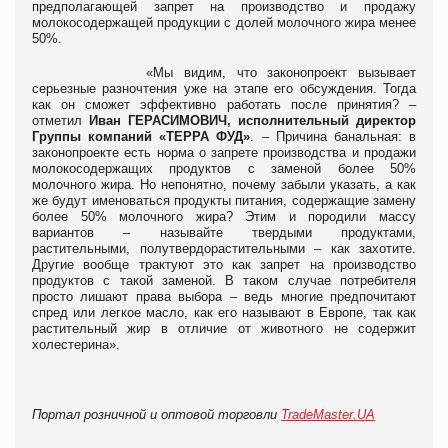
предполагающей запрет на производство и продажу
молокосодержащей продукции с долей молочного жира менее
50%.
«Мы видим, что законопроект вызывает
серьезные разночтения уже на этапе его обсуждения. Тогда
как он сможет эффективно работать после принятия? –
отметил
Иван ГЕРАСИМОВИЧ,
исполнительный директор
Группы компаний «ТЕРРА ФУД»
. – Причина банальная: в
законопроекте есть норма о запрете производства и продажи
молокосодержащих продуктов с заменой более 50%
молочного жира. Но непонятно, почему забыли указать, а как
же будут именоваться продукты питания, содержащие замену
более 50% молочного жира? Этим и породили массу
вариантов – называйте твердыми продуктами,
растительными, полутвердорастительными – как захотите.
Другие вообще трактуют это как запрет на производство
продуктов с такой заменой. В таком случае потребителя
просто лишают права выбора – ведь многие предпочитают
спред или легкое масло, как его называют в Европе, так как
растительный жир в отличие от животного не содержит
холестерина».
Портал розничной и оптовой торговли
TradeMaster.UA