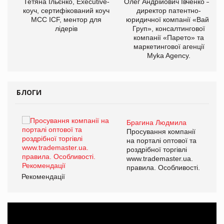
,
Тетяна Ільєнко, Executive-
Олег Андрійович Івченко —
ОВ
коуч, сертифікований коуч
директор патентно-
МСС ICF, ментор для
юридичної компанії «Вайз
лідерів
Груп», консалтингової
компанії «Парето» та
маркетингової агенції
Myka Agency.
БЛОГИ
Брагина Людмила
ї
Просування компанії
а
на порталі оптової та
роздрібної торгівлі
www.trademaster.ua.
і.
правила. Особливості.
Рекомендації
Ре