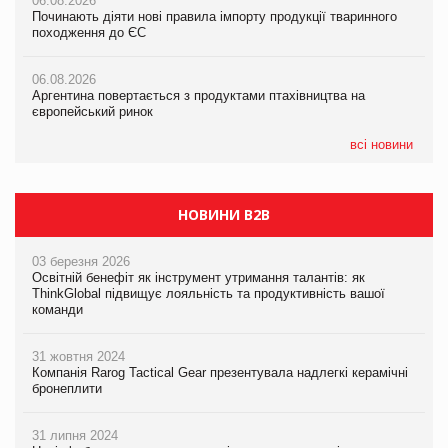
06.08.2026
06.08.2026
Російська атака 5 серпня стала одним із наймасштабніших
Починають діяти нові правила імпорту продукції тваринного
Починають діяти нові правила імпорту продукції тваринного
ударів по українському бізнесу за час повномасштабної війни
походження до ЄС
походження до ЄС
05.08.2026
06.08.2026
06.08.2026
Смачне поповнення дитячого меню: у VARUS з’явилися
Аргентина повертається з продуктами птахівництва на
Аргентина повертається з продуктами птахівництва на
новинки від ТМ ТОКЕРИ
європейський ринок
європейський ринок
05.08.2026
всі новини
Сергій Лісунов про заморожені хлібобулочні вироби на
PrivateLabel&FMCG Master 2026
НОВИНИ B2B
03 березня 2026
Освітній бенефіт як інструмент утримання талантів: як
ThinkGlobal підвищує лояльність та продуктивність вашої
команди
31 жовтня 2024
Компанія Rarog Tactical Gear презентувала надлегкі керамічні
бронеплити
31 липня 2024