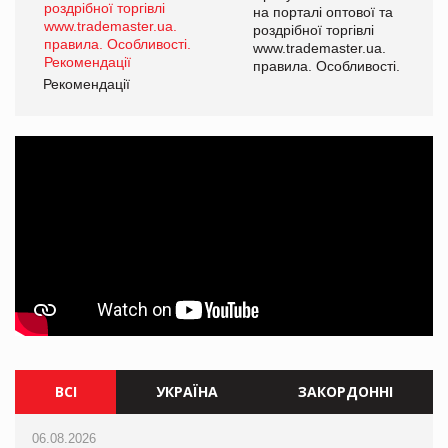
а
на порталі оптової та
роздрібної торгівлі
www.trademaster.ua.
і.
правила. Особливості.
Рекомендації
Ре
ВСІ
УКРАЇНА
ЗАКОРДОННІ
06.08.2026
06.08.2026
06.08.2026