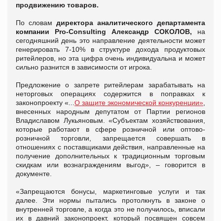
продвижению товаров.
По словам
директора аналитического департамента
компании Pro-Consulting Александр СОКОЛОВ,
на
сегодняшний день это направление деятельности может
генерировать 7-10% в структуре дохода продуктовых
ритейлеров, но эта цифра очень индивидуальна и может
сильно разнится в зависимости от игрока.
Предложение о запрете ритейлерам зарабатывать на
неторговых операциях содержится в поправках к
законопроекту «...
О защите экономической конкуренции»
,
внесенных народным депутатом от Партии регионов
Владиславом Лукьяновым. «Субъектам хозяйствования,
которые работают в сфере розничной или оптово-
розничной торговли, запрещается совершать в
отношениях с поставщиками действия, направленные на
получение дополнительных к традиционным торговым
скидкам или вознаграждениям выгод», – говорится в
документе.
«Запрещаются бонусы, маркетинговые услуги и так
далее. Эти нормы пытались протолкнуть в законе о
внутренней торговле, а когда это не получилось, вписали
их в давний законопроект, который посвящен совсем