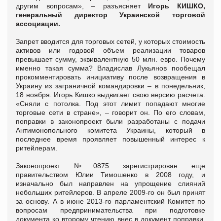
другим вопросам», – разъясняет
Игорь КИШКО,
генеральный директор Украинской торговой
ассоциации.
Запрет вводится для торговых сетей, у которых стоимость
активов или годовой объем реализации товаров
превышает сумму, эквивалентную 50 млн. евро. Почему
именно такая сумма? Владислав Лукьянов пообещал
прокомментировать инициативу после возвращения в
Украину из заграничной командировки – в понедельник,
18 ноября. Игорь Кишко выдвигает свою версию расчета.
«Сняли с потолка. Под этот лимит попадают многие
торговые сети в стране», – говорит он. По его словам,
поправки в законопроект были разработаны с подачи
Антимонопольного комитета Украины, который в
последнее время проявляет повышенный интерес к
ритейлерам.
Законопроект №0875 зарегистрирован еще
правительством Юлии Тимошенко в 2008 году, и
изначально был направлен на упрощение слияний
небольших ритейлеров. В апреле 2009-го он был принят
за основу. А в июне 2013-го парламентский Комитет по
вопросам предпринимательства при подготовке
документа ко второму чтению внес в документ поправки.