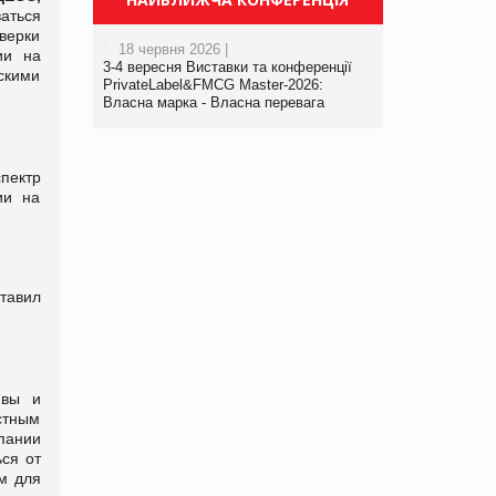
аться
верки
18 червня 2026 |
ии на
3-4 вересня Виставки та конференції
ескими
PrivateLabel&FMCG Master-2026:
Власна марка - Власна перевага
пектр
ии на
тавил
ивы и
стным
пании
ься от
м для