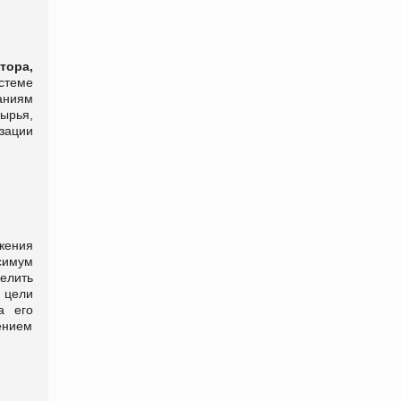
тора,
стеме
аниям
ырья,
изации
жения
симум
елить
и цели
а его
ением