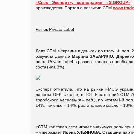
«Снэк Экспорт», корпорация «S.GROUP»
производства: Портал о развитии СТМ
www.trade
Рынок Private Label
Доля СТМ в Украине в деньгах по итогу I-й пол.
озвучила данные
Марина ЗАБАРИЛО, Директор
роста Private Label в разрезе каналов преоблад
составила 3%).
Эксперт отметила, что на рынке FMCG украин
данным GFK Ukraine, в ТОП-5 категорий СТМ
(
городского населения – ред.)
, по итогам I-й по
14%, печенье – 14%, растительное масло – 13%.
«СТМ как товар сети играет значимую роль при 
– утверждает
Ирэна УЛЬЯНОВА, Старший партн