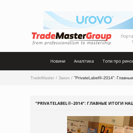
Порта
Новини
Аналітика
Топи про рино
TradeMaster
Закон
"PrivateLabel®-2014": Главны
"PRIVATELABEL®-2014": ГЛАВНЫЕ ИТОГИ Н