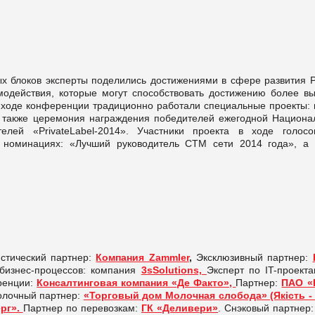
ых блоков эксперты поделились достижениями в сфере развития Pr
модействия, которые могут способствовать достижению более вы
 В ходе конференции традиционно работали специальные проекты: 
 а также церемония награждения победителей ежегодной Национа
лей «PrivateLabel-2014». Участники проекта в ходе голосо
 номинациях: «Лучший руководитель СТМ сети 2014 года», а 
стический партнер:
Компания Zammler
,
Эксклюзивный партнер:
бизнес-процессов: компания
3sSolutions,
Эксперт по IT-проект
ренции:
Консалтинговая компания «Де Факто»,
Партнер:
ПАО «
лочный партнер:
«Торговый дом Молочная слобода» (Якість -
рг».
Партнер по перевозкам:
ГК «Деливери»
. Снэковый партнер