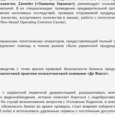
азвития,
Zammler («Заммлер Украина»)
, рекомендует пользов
омпаний. В их специализации: проведение предварительной про
вение негативных последствий, проверка отгружаемой продукц
качество, ассортимент, количество в заказе), работа с логистич
n-Vessel Operating Common Carrier).
украинских логистических операторов, предоставляющий полный с
редлагает помощь в поиске рынков сбыта украинской продукц
зводства с точки зрения правовой безопасности бизнеса предс
налоговой практики консалтинговой компании «Де Факто».
 с корректной первичной документацией, разграничивать акт
ть видеонаблюдение, которое помогает бороться с недобросове
На случай возникновения вопросов с Уголовным Кодексом, в ком
 обезопасить бизнес во время проверок, стоит вовремя избавлят
3 года
) и использовать удаленные сервисы с постоянным доступо