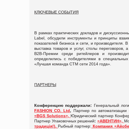
КЛЮЧЕВЫЕ СОБЫТИЯ
В рамках практических докладов и дискуссионн
Label, обсудили инструменты и принципы взаи
показателей бизнеса и сети, и производителя.
выставка товаров и услуг, столы переговоров,
В2В-Премии среди ритейлеров и производите
определились с победителями в специальных
«Лучшая команда СТМ сети 2014 года».
ПАРТНЕРЫ
Конференцию поддержали:
Генеральный логи
FASHION CO. Ltd
,
Партнер по автоматизации 
«BGS Solutions»,
Юридический партнер Конфе
Партнер Упаковочных решений
:
«АВЕНТИН»,
Мо
традиція!).
Рыбный партнер:
Компания «Айсбе