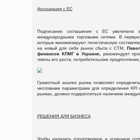
Ассоциация с ЕС
Подписание соглашения с ЕС увеличило в
международными торговыми сетями. В первую 
которые минимизируют логистическую составляющ
на новый для себя рынок сбыта с СТМ,
Паве
финансов КПМГ в Украине,
рекомендует про
темпы его роста, потребительские предпочтения
Грамотный анализ рынка позволяет определить
числовыми параметрами для определения KPI пр
рынках, должно подкрепляться наличием междун
РЕШЕНИЯ ДЛЯ БИЗНЕСА
Чтобы наладить плодотворное и успешное сот