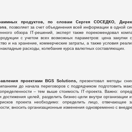
граммных продуктов, по словам
Сергея СОСЕДКО,
Дирек
ions
, позволяет за счет объединения всей информации в одной си
енного обзора IT-решений, эксперт также порекомендовал комп
продукции с учетом всех возможных параметров: цена закупки с
ство и на хранение, коммерческие затраты, а также условия реал
в, накладные расходы, колебание курса валютных составляющих.
авления проектами BGS Solutions,
презентовал методы сни
омпаниям до начала переговоров с подрядчиком подготовить мак
пределенности – тем выше стоимость IТ-проекта. Важно: опред
и достижения целей, разделить бизнес-цели внутри организации 
рисков проекта необходимо: определить лицо, отвечающее з
нности; вносить организационные изменения одновременно с внедр