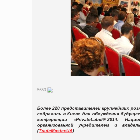
5650
Более 220 представителей крупнейших розн
собрались в Киеве для обсуждения будущег
конференции «PrivateLabel®-2014: На
организованной учредителем и владел
(
TradeMaster.UA
)