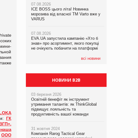
07.08.2026
ICE BOSS цього літа! Новинка
06.08.2026
07.08.2026
морозива від власної ТМ Varto вже у
Смачна новинка для хвостатих: у
Франція заборонила рекламні дзвінки
VARUS
VARUS з’явилися паучі Varto Paw
без згоди клієнтів
expert від власної ТМ Varto!
07.08.2026
ivate
EVA.UA запустила кампанію «Хто б
05.08.2026
соких
знав» про асортимент, якого покупці
Мережа супермаркетів VARUS купує
мини-
не очікують побачити на платформі
мережу магазинів формату
льной
convenience store КОЛО: об’єднана
вания
компанія налічуватиме 374 магазини
всі новини
также
НОВИНИ B2B
03 березня 2026
Освітній бенефіт як інструмент
утримання талантів: як ThinkGlobal
підвищує лояльність та
LOKA
продуктивність вашої команди
ам:
ГК
ВГП».
31 жовтня 2024
 наша
Компанія Rarog Tactical Gear
:
ООО