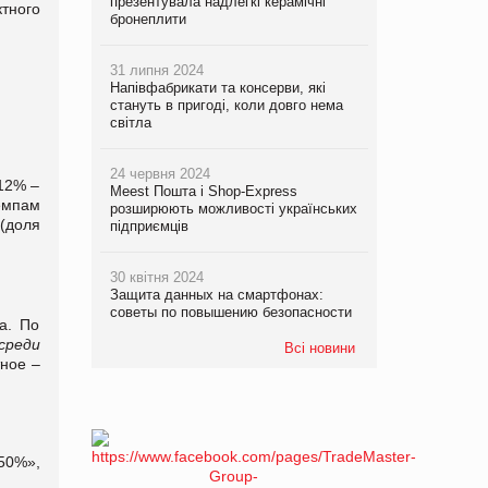
презентувала надлегкі керамічні
тного
бронеплити
31 липня 2024
Напівфабрикати та консерви, які
стануть в пригоді, коли довго нема
світла
24 червня 2024
 12% –
Meest Пошта і Shop-Express
емпам
розширюють можливості українських
 (доля
підприємців
30 квітня 2024
Защита данных на смартфонах:
советы по повышению безопасности
а. По
среди
Всі новини
тное –
-50%»,