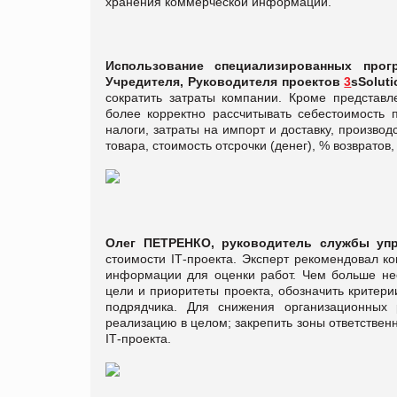
хранения коммерческой информации.
Использование специализированных про
Учредителя, Руководителя проектов
3
sSolut
сократить затраты компании. Кроме представл
более корректно рассчитывать себестоимость 
налоги, затраты на импорт и доставку, производ
товара, стоимость отсрочки (денег), % возврато
Олег ПЕТРЕНКО, руководитель службы упр
стоимости IТ-проекта. Эксперт рекомендовал к
информации для оценки работ. Чем больше нео
цели и приоритеты проекта, обозначить критери
подрядчика. Для снижения организационных 
реализацию в целом; закрепить зоны ответстве
IТ-проекта.