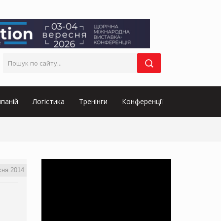
паній
Логістика
Тренінги
Конференції
сня 2014