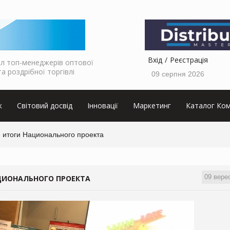
Вхід
Реєстрація
л топ-менеджерів оптової
та роздрібної торгівлі
09 серпня 2026
к
Світовий досвід
Інновації
Маркетинг
Каталог Ком
е итоги Национального проекта
09 вере
АЦИОНАЛЬНОГО ПРОЕКТА