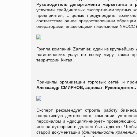
Руководитель департамента маркетинга и р
услугами трейдинговых экспортно-импортных к
предприятия, с целью предупредить возникно
соответствие ранее предоставленным образцам (
операторами, владеющими лицензиями NVOCC (No
Группа компаний Zammler, один из крупнейших 
логистических услуг по всему миру, также п
территории Китая.
Принципы организации торговых сетей и прои
Александр СМИРНОВ, адвокат, Руководитель 
Эксперт рекомендует строить работу бизнеса
оперативную деятельность компании, установи
персоналом и «дисциплинирует» проверяющих. 
или на аутсорсинге должен быть адвокат. Чтобы
старой документации (
длительность хранения 