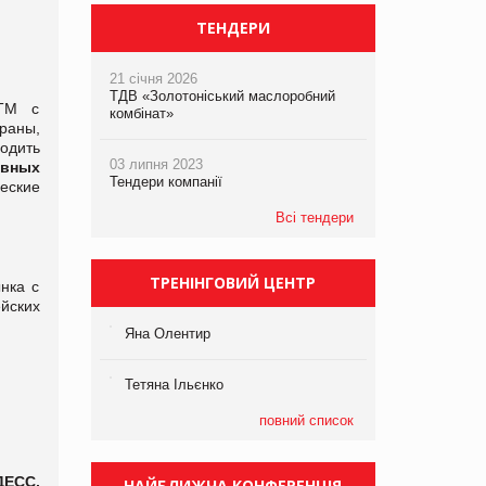
ТЕНДЕРИ
21 січня 2026
ТДВ «Золотоніський маслоробний
СТМ с
комбінат»
раны,
ходить
03 липня 2023
ивных
Тендери компанії
еские
Всі тендери
ТРЕНІНГОВИЙ ЦЕНТР
нка с
йских
Яна Олентир
Тетяна Ільєнко
повний список
ДЕСС,
НАЙБЛИЖЧА КОНФЕРЕНЦІЯ