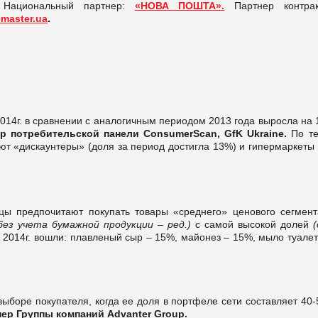
.
Национальный партнер:
«НОВА ПОШТА».
Партнер контрак
master.ua
.
 2014г. в сравнении с аналогичным периодом 2013 года выросла на
 потребительской панели ConsumerScan, GfK Ukraine.
По т
ают «дискаунтеры» (доля за период достигла 13%) и гипермаркеты
цы предпочитают покупать товары «среднего» ценового сегмент
без учета бумажной продукции – ред.)
с самой высокой долей
(
л. 2014г. вошли: плавленый сыр – 15%, майонез – 15%, мыло туале
выборе покупателя, когда ее доля в портфеле сети составляет 40
ер Группы компаний Advanter Group.