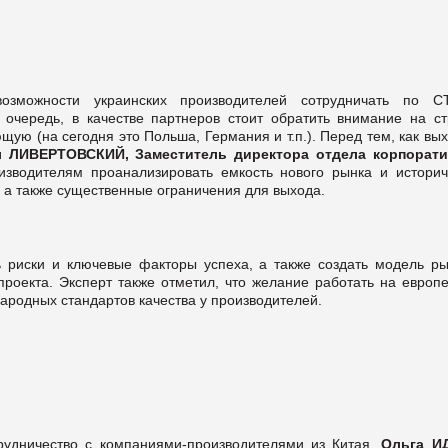
озможности украинских производителей сотрудничать по 
очередь, в качестве партнеров стоит обратить внимание на ст
ую (на сегодня это Польша, Германия и т.п.). Перед тем, как вы
л ЛИВЕРТОВСКИЙ, Заместитель директора отдела корпорат
изводителям проанализировать емкость нового рынка и историч
, а также существенные ограничения для выхода.
 риски и ключевые факторы успеха, а также создать модель ры
оекта. Эксперт также отметил, что желание работать на европе
ародных стандартов качества у производителей.
рудничество с компаниями-производителями из Китая,
Ольга И