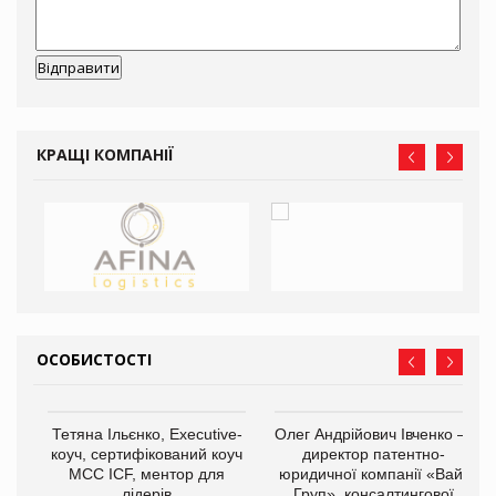
КРАЩІ КОМПАНІЇ
ОСОБИСТОСТІ
,
Тетяна Ільєнко, Executive-
Олег Андрійович Івченко —
ОВ
коуч, сертифікований коуч
директор патентно-
МСС ICF, ментор для
юридичної компанії «Вайз
лідерів
Груп», консалтингової