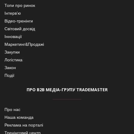
Топи про ринок
Інтерв’ю
Відео-тренінги
Світовий досвід
Інновації
Маркетинг&Продажі
Закупки
Логістика
Закон
Події
ПРО В2В МЕДІА-ГРУПУ TRADEMASTER
Про нас
Наша команда
Реклама на порталі
Тренінговий центр