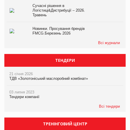
Сучасні рішення в
Логістиці&Дистрибуції – 2026.
Травень
Новинки. Просування брендів
FMCG.Березень 2026
Всі журнали
ТЕНДЕРИ
21 січня 2026
ТДВ «Золотоніський маслоробний комбінат»
03 липня 2023
Тендери компанії
Всі тендери
ТРЕНІНГОВИЙ ЦЕНТР