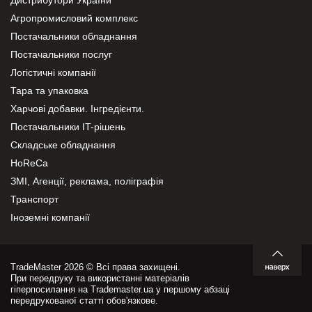
Агропромисловий комплекс
Постачальники обладнання
Постачальники послуг
Логістичні компанії
Тара та упаковка
Харчові добавки. Інгредієнти.
Постачальники IT-рішень
Складське обладнання
HoReCa
ЗМІ, Агенції, реклама, поліграфія
Транспорт
Іноземні компанії
TradeMaster 2026 © Всі права захищені.
При передруку та використанні матеріалів
гіперпосилання на Trademaster.ua у першому абзаці
передрукованої статті обов'язкове.