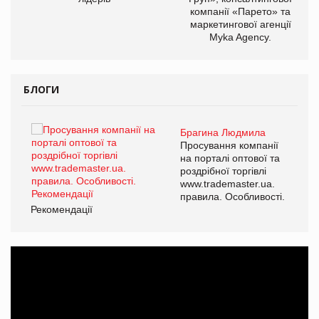
компанії «Парето» та
маркетингової агенції
Myka Agency.
БЛОГИ
Брагина Людмила
ї
Просування компанії
а
на порталі оптової та
роздрібної торгівлі
www.trademaster.ua.
і.
правила. Особливості.
Рекомендації
Ре