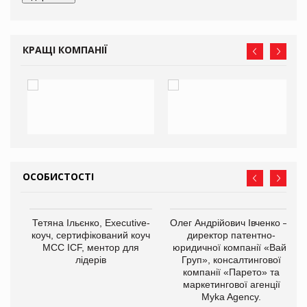
КРАЩІ КОМПАНІЇ
ОСОБИСТОСТІ
,
Тетяна Ільєнко, Executive-
Олег Андрійович Івченко —
ОВ
коуч, сертифікований коуч
директор патентно-
МСС ICF, ментор для
юридичної компанії «Вайз
лідерів
Груп», консалтингової
компанії «Парето» та
маркетингової агенції
Myka Agency.