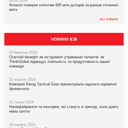
06.08.2026
05.08.2026
Amazon поверне клієнтам 600 млн доларів за раніше сплачені
05.08.2026
У Євросоюзі набули чинності нові правила щодо штучного
мита
Сергій Лісунов про заморожені хлібобулочні вироби на
інтелекту
PrivateLabel&FMCG Master 2026
всі новини
НОВИНИ B2B
03 березня 2026
Освітній бенефіт як інструмент утримання талантів: як
ThinkGlobal підвищує лояльність та продуктивність вашої
команди
31 жовтня 2024
Компанія Rarog Tactical Gear презентувала надлегкі керамічні
бронеплити
31 липня 2024
Напівфабрикати та консерви, які стануть в пригоді, коли довго
нема світла
24 червня 2024