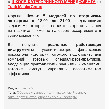
в
ШКОЛЕ КАТЕГОРИЙНОГО МЕНЕДЖМЕНТА
от
TradeMasterGroup
.
Формат Школы:
5 модулей по вторникам-
четвергам с 18.00 до 21.00
с домашними
заданиями, которые позволяют закрепить знания
на практике – именно на своем ассортименте в
своих компаниях.
Вы получите
реальные работающие
инструменты
, увеличивающие финансовые
показатели категории; сможете подготовить для
компаний готовых специалистов-практиков,
владеющих практическими знаниями и умениями,
которые смогут управлять ассортиментом
эффективно!
Раздел:
Закон
>
Теги:
Оберкович
,
инвестиции
,
украинский рынок
,
законодательство
,
европейские инвесторы