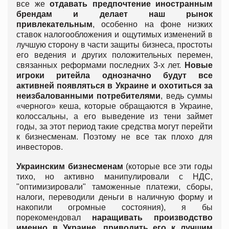
все же
отдавать предпочтение иностранным
брендам и делает наш рынок
привлекательным
, особенно на фоне низких
ставок налогообложения и ощутимых изменений в
лучшую сторону в части защиты бизнеса, простоты
его ведения и других положительных перемен,
связанных реформами последних 3-х лет.
Новые
игроки ритейла однозначно будут все
активней появляться в Украине и охотиться за
неизбалованными потребителями
, ведь суммы
«черного» кеша, которые обращаются в Украине,
колоссальны, а его выведение из тени займет
годы, за этот период такие средства могут перейти
к бизнесменам. Поэтому не все так плохо для
инвесторов.
Украинским бизнесменам
(которые все эти годы
тихо, но активно манипулировали с НДС,
"оптимизировали" таможенные платежи, сборы,
налоги, переводили деньги в наличную форму и
накопили огромные состояния), я бы
порекомендовал
наращивать производство
именно в Украине, приводить его к лучшим