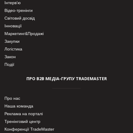
Інтерв’ю
Відео-тренінги
Світовий досвід
Інновації
Маркетинг&Продажі
Закупки
Логістика
Закон
Події
ПРО В2В МЕДІА-ГРУПУ TRADEMASTER
Про нас
Наша команда
Реклама на порталі
Тренінговий центр
Конференції TradeMaster