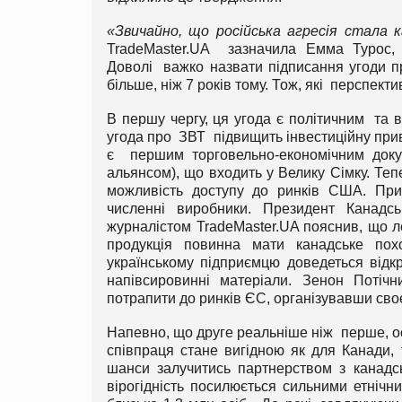
«Звичайно, що російська агресія стала
TradeMaster.UA зазначила Емма Турос, в
Доволі важко назвати підписання угоди п
більше, ніж 7 років тому. Тож, які перспек
В першу чергу, ця угода є політичним та 
угода про ЗВТ підвищить інвестиційну прива
є першим торговельно-економічним док
альянсом), що входить у Велику Сімку. Те
можливість доступу до ринків США. Прин
численні виробники. Президент Канадсь
журналістом TradeMaster.UA пояснив, що л
продукція повинна мати канадське пох
українському підприємцю доведеться відк
напівсировинні матеріали. Зенон Потіч
потрапити до ринків ЄС, організувавши своє
Напевно, що друге реальніше ніж перше, ос
співпраця стане вигідною як для Канади, 
шанси залучитись партнерством з канадс
вірогідність посилюється сильними етнічни