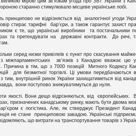
и великою мірою цим зв’язкам угода про ЗВТ України з Ка
стороною старанно стимулювало місцеве українське лобі.
ть принципово не відрізняється від аналогічної угоди Укра
овір стирає тарифні бар’єри, а також гарантує захист пра
ником є те, що українські виробники та постачальники п
рах та претендувати на державні контракти. До речі, т
гам.
ільки серед низки привілеїв є пункт про скасування майж
пи з міжпарламентських зв’язків з Канадою вважає цю 
С. Причина в тім, що з 7000 позицій Митного Кодексу К
ицій для безмитної торгівлі. Ці умови передбачаються 
з тим, внутрішній ринок України захищатиметься від канад
авда, вони поступово знижуватимуться до нуля.
ти якості. Вони дещо відрізняються, від європейських. 
арах, призначених канадському ринку, мають бути двома мо
р’єром є логістика. Але, як стверджує Президент Канад
анція не стане принциповою завадою. Українські підприємці
відомляють, що витрати на транспортування товарів з Украї