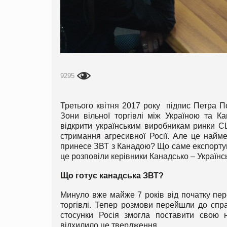
9295
Третього квітня 2017 року підпис Петра П
Зони вільної торгівлі між Україною та 
відкрити українським виробникам ринки 
стримання агресивної Росії. Але це найме
принесе ЗВТ з Канадою? Що саме експортув
це розповіли керівники Канадсько – Українс
Що готує канадська ЗВТ?
Минуло вже майже 7 років від початку пе
торгівлі. Тепер розмови перейшли до спра
стосунки Росія змогла поставити свою н
відхилило це твердження.