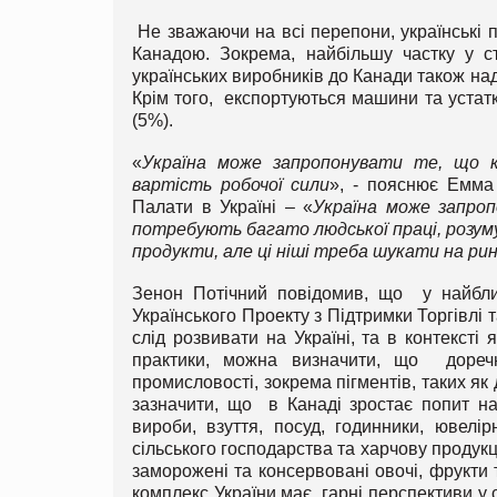
Не зважаючи на всі перепони, українські 
Канадою. Зокрема, найбільшу частку у с
українських виробників до Канади також над
Крім того, експортуються машини та устатк
(5%).
«
Україна може запропонувати те, що к
вартість робочої сили
», - пояснює Емма 
Палати в Україні – «
Україна може запропо
потребують багато людської праці, розуму
продукти, але ці ніші треба шукати на ри
Зенон Потічний повідомив, що у найбли
Українського Проекту з Підтримки Торгівлі 
слід розвивати на Україні, та в контекст
практики, можна визначити, що доречни
промисловості, зокрема пігментів, таких як
зазначити, що в Канаді зростає попит на
вироби, взуття, посуд, годинники, ювел
сільського господарства та харчову продукц
заморожені та консервовані овочі, фрукти 
комплекс України має гарні перспективи у с