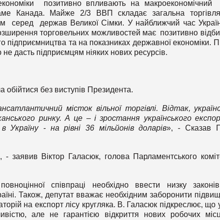
оекономіки позитивно впливають на макроекономічний
аме Канада. Майже 2/3 ВВП складає загальна торгівл
ком серед держав Великої Сімки. У найближчий час Украї
 розширення торговельних можливостей має позитивно відб
о підприємництва та на показниках державної економіки. П
 не дасть підприємцям ніяких нових ресурсів.
ла обійтися без виступів Президента.
нсатлантичний місток вільної торгівлі. Відтак, україн
анського ринку. А це – і зростання українського експор
в Україну - на рівні 36 мільйонів доларів
», - Сказав 
, - заявив Віктор Галасюк, голова Парламентського коміт
вноцінної співпраці необхідно ввести низку законів
раїні. Також, депутат вважає необхідним заборонити підви
торій на експорт лісу кругляка. В. Галасюк підкреслює, що 
істю, але не гарантією відкриття нових робочих міс