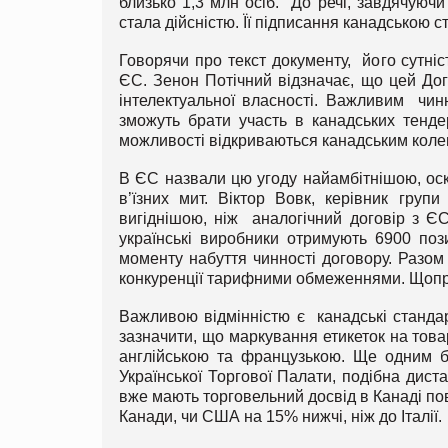
близько 1,3 млн осіб. До речі, завдячуюч
стала дійсністю. Її підписання канадською 
Говорячи про текст документу, його сутніс
ЄС. Зенон Потічний відзначає, що цей Дог
інтелектуальної власності. Важливим чин
зможуть брати участь в канадських тенде
можливості відкриваються канадським коле
В ЄС назвали цю угоду найамбітнішою, оск
в’їзних мит. Віктор Вовк, керівник гру
вигіднішою, ніж аналогічний договір з Є
українські виробники отримують 6900 поз
моменту набуття чинності договору. Разом 
конкуренції тарифними обмеженнями. Щопр
Важливою відмінністю є канадські стандар
зазначити, що маркування етикеток на тов
англійською та французькою. Ще одним ба
Української Торгової Палати, подібна дист
вже мають торговельний досвід в Канаді по
Канади, чи США на 15% нижчі, ніж до Італії.