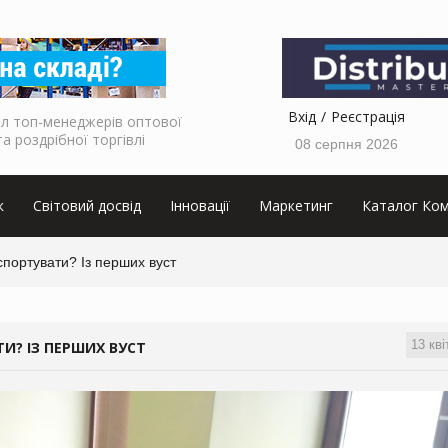
Вхід
Реєстрація
л топ-менеджерів оптової
та роздрібної торгівлі
08 серпня 2026
к
Світовий досвід
Інновації
Маркетинг
Каталог Ком
спортувати? Із перших вуст
13 кві
И? ІЗ ПЕРШИХ ВУСТ