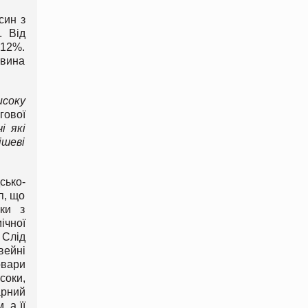
син з
. Від
 12%.
евина
соку
гової
і які
ішеві
сько-
п, що
оки з
ічної
 Слід
вейні
овари
соки,
арний
 а її