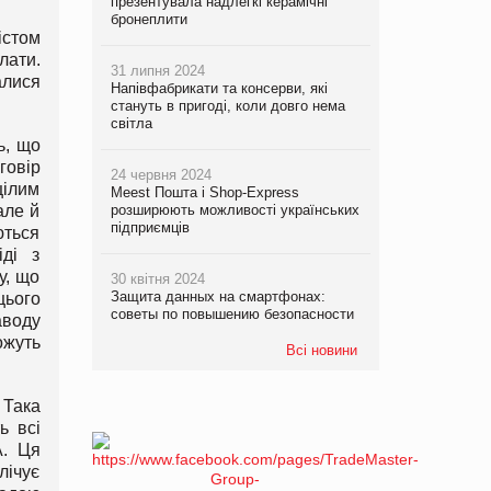
презентувала надлегкі керамічні
бронеплити
істом
лати.
31 липня 2024
алися
Напівфабрикати та консерви, які
стануть в пригоді, коли довго нема
світла
ь, що
говір
24 червня 2024
цілим
Meest Пошта і Shop-Express
розширюють можливості українських
але й
підприємців
ються
іді з
у, що
30 квітня 2024
Защита данных на смартфонах:
цього
советы по повышению безопасности
аводу
ожуть
Всі новини
 Така
ь всі
А. Ця
лічує