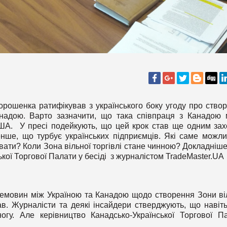
орошенка ратифікував з українського боку угоду про ство
Канадою. Варто зазначити, що така співпраця з Канадою
США. У пресі подейкують, що цей крок став ще одним за
нше, що турбує українських підприємців. Які саме можли
ати? Коли Зона вільної торгівлі стане чинною? Докладніш
ької Торгової Палати у бесіді з журналістом TradeMaster.UA
ремовин між Україною та Канадою щодо створення Зони ві
в. Журналісти та деякі інсайдери стверджують, що навіть
огу. Але керівництво Канадсько-Української Торгової П