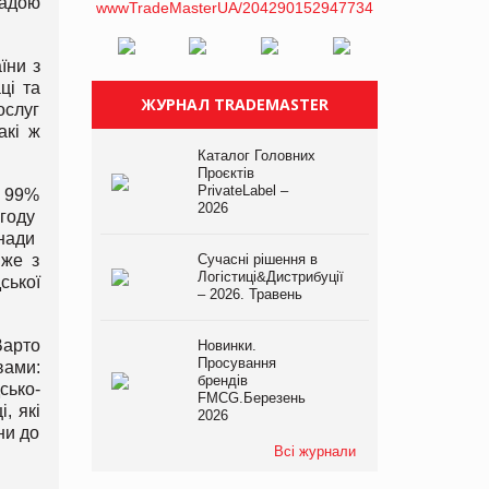
надою
їни з
ці та
ЖУРНАЛ TRADEMASTER
ослуг
акі ж
Каталог Головних
Проєктів
PrivateLabel –
е 99%
2026
угоду
анади
Сучасні рішення в
вже з
Логістиці&Дистрибуції
ської
– 2026. Травень
Варто
Новинки.
Просування
вами:
брендів
сько-
FMCG.Березень
, які
2026
ни до
Всі журнали