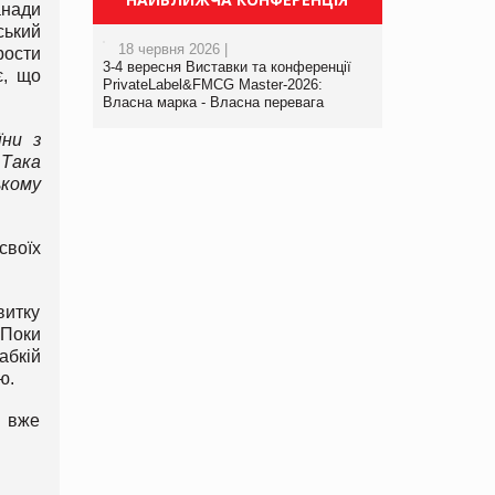
анади
ський
18 червня 2026 |
рости
3-4 вересня Виставки та конференції
є, що
PrivateLabel&FMCG Master-2026:
Власна марка - Власна перевага
їни з
 Така
ькому
своїх
витку
 Поки
абкій
ю.
в вже