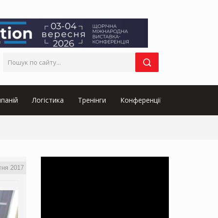
паній
Логістика
Тренінги
Конференції
тня 2017