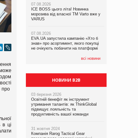
07.08.2026
ICE BOSS цього літа! Новинка
06.08.2026
07.08.2026
морозива від власної ТМ Varto вже у
Смачна новинка для хвостатих: у
Франція заборонила рекламні дзвінки
VARUS
VARUS з’явилися паучі Varto Paw
без згоди клієнтів
expert від власної ТМ Varto!
07.08.2026
EVA.UA запустила кампанію «Хто б
05.08.2026
знав» про асортимент, якого покупці
Мережа супермаркетів VARUS купує
не очікують побачити на платформі
мережу магазинів формату
convenience store КОЛО: об’єднана
компанія налічуватиме 374 магазини
всі новини
рення
 може
ходом
НОВИНИ B2B
вості
е про
03 березня 2026
Освітній бенефіт як інструмент
утримання талантів: як ThinkGlobal
підвищує лояльність та
продуктивність вашої команди
льної
 в ці
31 жовтня 2024
алати
Компанія Rarog Tactical Gear