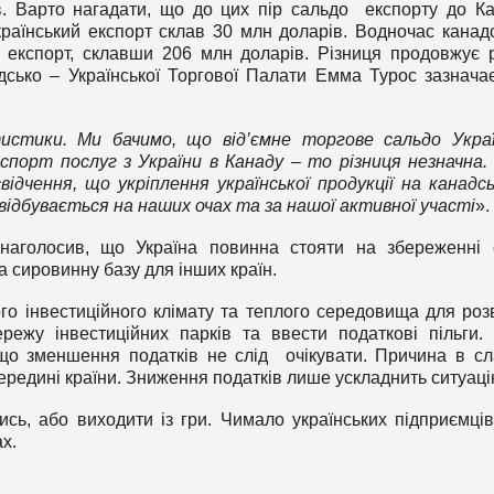
в. Варто нагадати, що до цих пір сальдо експорту до К
раїнський експорт склав 30 млн доларів. Водночас канад
 експорт, склавши 206 млн доларів. Різниця продовжує 
дсько – Української Торгової Палати Емма Турос зазнача
истики. Ми бачимо, що від’ємне торгове сальдо Укра
порт послуг з України в Канаду – то різниця незначна.
відчення, що укріплення української продукції на канадс
 відбувається на наших очах та за нашої активної участі
».
наголосив, що Україна повинна стояти на збереженні 
а сировинну базу для інших країн.
о інвестиційного клімату та теплого середовища для роз
режу інвестиційних парків та ввести податкові пільги.
 що зменшення податків не слід очікувати. Причина в сл
ередині країни. Зниження податків лише ускладнить ситуаці
сь, або виходити із гри. Чимало українських підприємці
х.