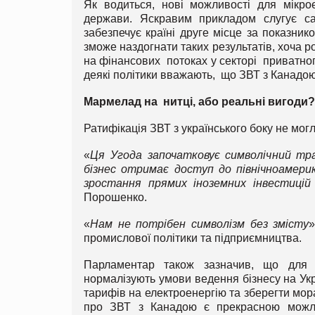
Як водиться, нові можливості для мікр
держави. Яскравим прикладом слугує с
забезпечує країні друге місце за показни
зможе наздогнати таких результатів, хоча
на фінансових потоках у секторі приватног
деякі політики вважають, що ЗВТ з Канадою
Мармелад на нитці, або реальні вигоди?
Ратифікація ЗВТ з українського боку не мог
«
Ця Угода започатковує символічний тра
бізнес отримає доступ до північноамерик
зростання прямих іноземних інвестицій 
Порошенко.
«
Нам не потрібен символізм без змісту
»
промислової політики та підприємництва.
Парламентар також зазначив, що для по
нормалізують умови ведення бізнесу на Ук
тарифів на електроенергію та зберегти мора
про ЗВТ з Канадою є прекрасною можлив