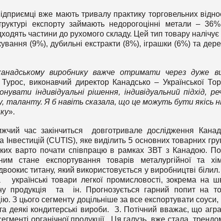
підприємці вже мають тривалу практику торговельних відно
труктурі експорту займають недорогоцінні метали – 36%
ходять частини до рухомого складу. Цей тип товару налічує
ування (9%), дубильні екстракти (8%), іграшки (6%) та дер
анадському виробнику важче отримати через дуже ви
Турос, виконавчий директор Канадсько – Української Тор
нувати індивідуальні рішення, індивідуальний підхід, реч
, таланту. Я б навіть сказала, що це можуть бути якісь н
нку
».
жчий час закінчиться довготривале дослідження Канад
та Інвестицій (CUTIS), яке виділить 5 основних товарних гру
і яких варто почати співпрацю в рамках ЗВТ з Канадою. П
м стане експортування товарів металургійної та хім
 двоокис титану, який використовується у виробництві білил.
 українські товари легкої промисловості, зокрема на ш
ірну продукція та ін. Прогнозується гарний попит на т
ію. З цього сегменту доцільніше за все експортувати соуси, 
та деякі кондитерські вироби. З. Потічний вважає, що агр
егменті органічної продукції. Ця галузь вже стала трендом,