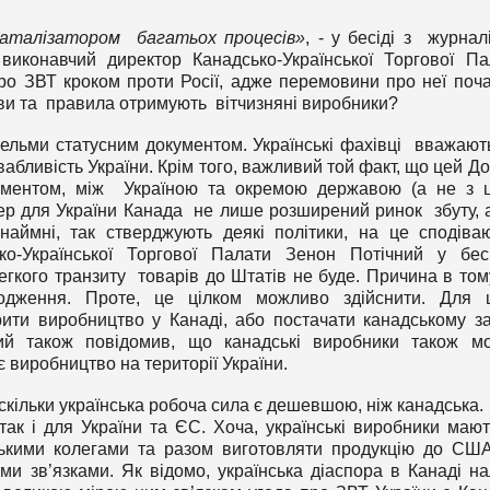
 каталізатором багатьох процесів»
, - у бесіді з журнал
иконавчий директор Канадсько-Української Торгової Па
ро ЗВТ кроком проти Росії, адже перемовини про неї поч
тиви та правила отримують вітчизняні виробники?
вельми статусним документом. Українські фахівці вважают
бливість України. Крім того, важливий той факт, що цей До
ументом, між Україною та окремою державою (а не з 
пер для України Канада не лише розширений ринок збуту, 
аймні, так стверджують деякі політики, на це сподіва
ко-Української Торгової Палати Зенон Потічний у бес
егкого транзиту товарів до Штатів не буде. Причина в том
одження. Проте, це цілком можливо здійснити. Для 
рити виробництво у Канаді, або постачати канадському з
ний також повідомив, що канадські виробники також м
 виробництво на території України.
кільки українська робоча сила є дешевшою, ніж канадська.
так і для України та ЄС. Хоча, українські виробники мают
ькими колегами та разом виготовляти продукцію до СШ
ми зв’язками. Як відомо, українська діаспора в Канаді на