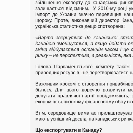
збільшення експорту до канадських ринкі
залишається від’ємним. У 2016-му році ук
імпорт до України значно перевищив наш
щороку. Проте, виконавчий директор Кана
українська статистика дещо спотворена:
«
Варто звернутися до канадської стат
Канадою зменшується, а якщо додати екс
зміна відбувається останнім часом і це с
ринку – не перспектива, а реальність, яка
Голова Парламентського комітету також 
природних ресурсів і не перетворюватися н
Важливим кроком є створення привабливог
бізнесу. Для цього доречно розвинути ме
депутати правлячої партії повідомляють,
економіці та низькому фінансовому обігу вс
Втім, середовище вимагає прилаштовувати
мають успішний досвід на канадських ринка
Що експортувати в Канаду?