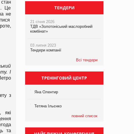
 стан
ТЕНДЕРИ
я. Це
на не
итися
21 січня 2026
роте,
ТДВ «Золотоніський маслоробний
комбінат»
03 липня 2023
Тендери компанії
Всі тендери
ський
ту. І
ТРЕНІНГОВИЙ ЦЕНТР
Петро
Яна Олентир
ету з
Тетяна Ільєнко
, які
повний список
щення
угода
ць та
НАЙБЛИЖЧА КОНФЕРЕНЦІЯ