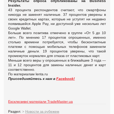
Результаты опроса опубликованы на Business
Insider.
43 процента респондентов считают, что смартфоны
никогда не заменят наличные. 37 процентов уверены в
своих кредитных картах, которые не уступят ни недавно
появившейся Apple Pay, ни доступной уже несколько лет
Google Wallet.
Больше всего позитива отмечено в группе «От 5 до 10
лет». По мнению 17 процентов опрошенных, именно
столько времени потребуется, чтобы бесконтактные
платежи с помощью мобильных телефонов заменили
наличные деньги. 19 процентов уверены, что такой
промежуток нормален для отказа от пластиковых карт.
Меньше всего веры у опрошенных в ближайшие 3 года —
11 и 12 процентов для замены наличных денег и карт
соответственно.
По материалам lenta.ru
Присоединяйтесь к нам в
Facebook!
Ексклюзивні матеріали TradeMaster.ua
Раздел:
>
Новости за рубежем