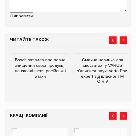
ЧИТАЙТЕ ТАКОЖ
 $1
Bosch заявила про повне
Смачна новинка для
знищення своєї продукції
хвостатих: у VARUS
на складі після російської
з’явилися паучі Varto Paw
атаки
expert від власної ТМ
Varto!
КРАЩІ КОМПАНІЇ