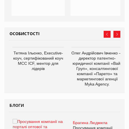
ОСОБИСТОСТІ
,
Тетяна Ільєнко, Executive-
Олег Андрійович Івченко —
ОВ
коуч, сертифікований коуч
директор патентно-
МСС ICF, ментор для
юридичної компанії «Вайз
лідерів
Груп», консалтингової
компанії «Парето» та
маркетингової агенції
Myka Agency.
БЛОГИ
Брагина Людмила
ї
Просування компанії