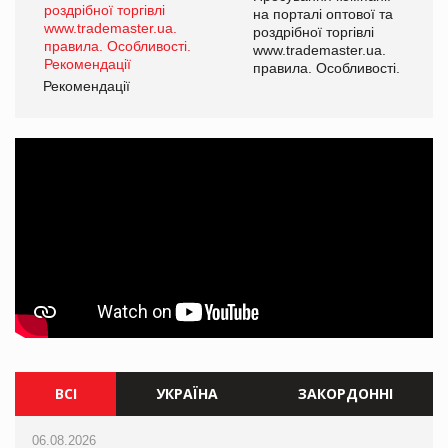
а
на порталі оптової та
роздрібної торгівлі
www.trademaster.ua.
і.
правила. Особливості.
Рекомендації
Ре
ВСІ
УКРАЇНА
ЗАКОРДОННІ
06.08.2026
06.08.2026
06.08.2026