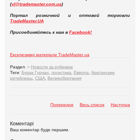
(
vl@trademaster.com.ua
)
Портал розничной и оптовой торговли
TradeMaster.UA
Присоединяйтесь к нам в
Facebook!
Ексклюзивні матеріали TradeMaster.ua
Раздел:
>
Новости за рубежем
Теги:
Бурак Гурчан
,
логистика
,
Европа
,
британские
ритейлеры
,
США
,
Великобритания
Попередня
Весь список
Наступна
Коментарі
Ваш коментар буде першим.