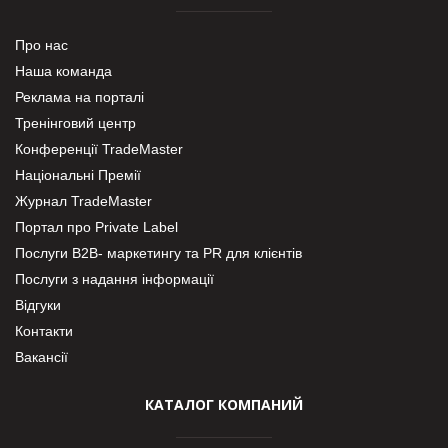
Про нас
Наша команда
Реклама на порталі
Тренінговий центр
Конференції TradeMaster
Національні Премії
Журнал TradeMaster
Портал про Private Label
Послуги В2В- маркетингу та PR для клієнтів
Послуги з надання інформації
Відгуки
Контакти
Вакансії
КАТАЛОГ КОМПАНИЙ