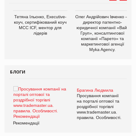
,
Тетяна Ільєнко, Executive-
Олег Андрійович Івченко —
ОВ
коуч, сертифікований коуч
директор патентно-
МСС ICF, ментор для
юридичної компанії «Вайз
лідерів
Груп», консалтингової
компанії «Парето» та
маркетингової агенції
Myka Agency.
БЛОГИ
Брагина Людмила
ї
Просування компанії
а
на порталі оптової та
роздрібної торгівлі
www.trademaster.ua.
і.
правила. Особливості.
Рекомендації
Ре