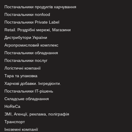
Постачальники продуктів харчування
Постачальники nonfood
Постачальники Private Label
Retail. Роздрібні мережі, Магазини
Дистрибутори України
Агропромисловий комплекс
Постачальники обладнання
Постачальники послуг
Логістичні компанії
Тара та упаковка
Харчові добавки. Інгредієнти.
Постачальники IT-рішень
Складське обладнання
HoReCa
ЗМІ, Агенції, реклама, поліграфія
Транспорт
Іноземні компанії