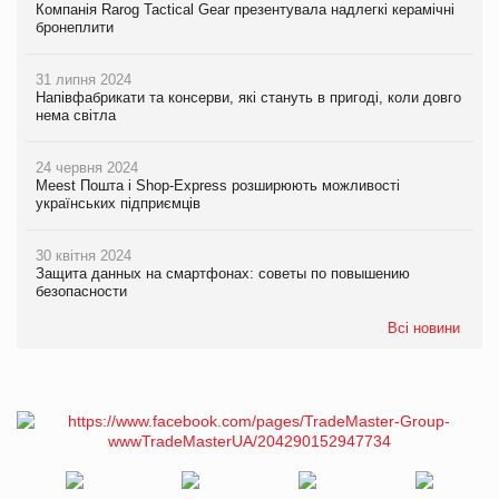
Компанія Rarog Tactical Gear презентувала надлегкі керамічні
бронеплити
31 липня 2024
Напівфабрикати та консерви, які стануть в пригоді, коли довго
нема світла
24 червня 2024
Meest Пошта і Shop-Express розширюють можливості
українських підприємців
30 квітня 2024
Защита данных на смартфонах: советы по повышению
безопасности
Всі новини