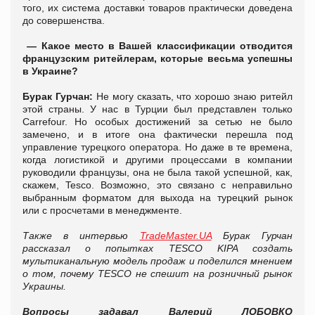
того, их система доставки товаров практически доведена
до совершенства.
— Какое место в Вашей классификации отводится
французским ритейлерам, которые весьма успешны
в Украине?
Бурак Гурчан:
Не могу сказать, что хорошо знаю ритейл
этой страны. У нас в Турции был представлен только
Carrefour. Но особых достижений за сетью не было
замечено, и в итоге она фактически перешла под
управление турецкого оператора. Но даже в те времена,
когда логистикой и другими процессами в компании
руководили французы, она не была такой успешной, как,
скажем, Tesco. Возможно, это связано с неправильно
выбранным форматом для выхода на турецкий рынок
или с просчетами в менеджменте.
Также в интервью
TradeMaster.UA
Бурак Гурчан
рассказал о попытках TESCO KIPA создать
мультиканальную модель продаж и поделился мнением
о том, почему TESCO не спешит на розничный рынок
Украины.
Вопросы задавал Валерий ЛОБОВКО