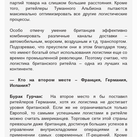
партий товара на слишком большие расстояния. Кроме
того, ритейлеры Туманного Альбиона пытаются
максимально оптимизировать все другие логистические
процессы.
Особо отмечу умение британцев эффективно
комбинировать различные каналы доставки –
автомобильным, морским, воздушным и т.д. транспортом.
Подозреваю, что преуспели они в этом благодаря тому,
что имеют богатый опыт использования логистики еще со
времен промышленной революции. Поэтому считаю, что
логистика британского ритейла – одна из лучших на
континенте.
— Кто на втором месте – Франция, Германия,
Испания?
Бурак Гурчан:
На второе место я бы поставил
ритейлеров Германии, хотя их логистика не достигает
уровня британской. Если же не ограничиваться только
Европой, то самыми успешными логистами в ритейле
можно считать американцев. Торговые сети этой страны
превзошли даже британцев, достигнув больших успехов в
управлении внутрискладскими операциями и в
применении самых современных IT-решений. Кроме