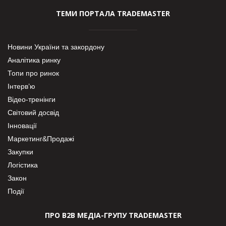
ТЕМИ ПОРТАЛА TRADEMASTER
Новини України та закордону
Аналітика ринку
Топи про ринок
Інтерв’ю
Відео-тренінги
Світовий досвід
Інновації
Маркетинг&Продажі
Закупки
Логістика
Закон
Події
ПРО В2В МЕДІА-ГРУПУ TRADEMASTER