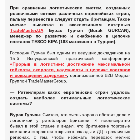
При сравнении логистических систем, созданных
розничными сетями различных европейских стран,
пальму первенства следует отдать британцам. Такое
мнение высказал в эксклюзивном интервью
TradeMaster.UA
Бурак Гурчан (Burak GURCAN),
менеджер по развитию и снабжению в цепочке
поставок TESCO KIPA (168 магазинов в Турции).
Господин Гурчан был одним из ведущих докладчиков на
15-й Всеукраинской практической конференции
«Прорыв в логистике: достижение максимальной
гибкости, скорости, надежности в цепочке поставок
и сокращении издержек»
,
организованной В2В Медиа-
Группой TradeMasterGroup.
— Ритейлерам каких европейских стран удалось
создать наиболее оптимальные логистические
системы?
Бурак Гурчан:
Считаю
,
что очень хорошо обстоят дела с
логистикой у ритейлеров Британии. Я неоднократно
бывал в этой стране и видел, что британские торговые
компании стараются открывать склады и ДЦ в различных
регионах, с тем, чтобы избежать перевозок мелких