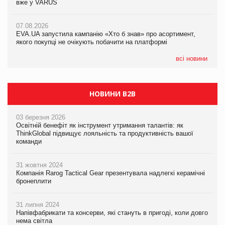
вже у VARUS
07.08.2026
07.08.2026
Франція заборонила рекламні дзвінки без згоди клієнтів
Франція заборонила рекламні дзвінки без згоди клієнтів
07.08.2026
EVA.UA запустила кампанію «Хто б знав» про асортимент,
якого покупці не очікують побачити на платформі
всі новини
НОВИНИ B2B
03 березня 2026
Освітній бенефіт як інструмент утримання талантів: як
ThinkGlobal підвищує лояльність та продуктивність вашої
команди
31 жовтня 2024
Компанія Rarog Tactical Gear презентувала надлегкі керамічні
бронеплити
31 липня 2024
Напівфабрикати та консерви, які стануть в пригоді, коли довго
нема світла