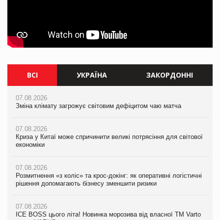
ВСІ
УКРАЇНА
ЗАКОРДОННІ
07.08.2026
07.08.2026
07.08.2026
Зміна клімату загрожує світовим дефіцитом чаю матча
Зміна клімату загрожує світовим дефіцитом чаю матча
Зміна клімату загрожує світовим дефіцитом чаю матча
07.08.2026
07.08.2026
07.08.2026
Криза у Китаї може спричинити великі потрясіння для світової
Криза у Китаї може спричинити великі потрясіння для світової
Криза у Китаї може спричинити великі потрясіння для світової
економіки
економіки
економіки
07.08.2026
07.08.2026
07.08.2026
Розмитнення «з коліс» та крос-докінг: як оперативні логістичні
Kraft Heinz скоротила збиток у першому півріччі
Kraft Heinz скоротила збиток у першому півріччі
рішення допомагають бізнесу зменшити ризики
07.08.2026
07.08.2026
07.08.2026
Продажі Hugo Boss впали на 9%
Продажі Hugo Boss впали на 9%
ICE BOSS цього літа! Новинка морозива від власної ТМ Varto