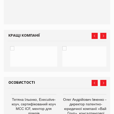
КРАЩІ КОМПАНІЇ
ОСОБИСТОСТІ
,
Тетяна Ільєнко, Executive-
Олег Андрійович Івченко —
ОВ
коуч, сертифікований коуч
директор патентно-
МСС ICF, ментор для
юридичної компанії «Вайз
лідерів
Груп», консалтингової