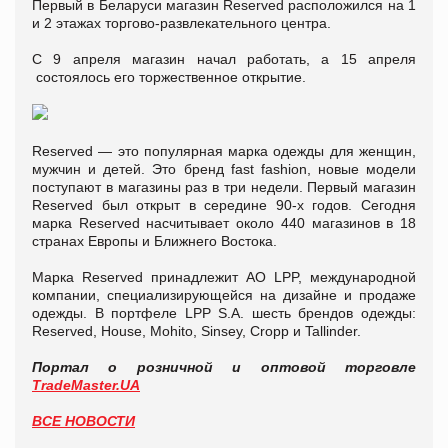
Первый в Беларуси магазин Reserved расположился на 1
и 2 этажах торгово-развлекательного центра.
С 9 апреля магазин начал работать, а 15 апреля
состоялось его торжественное открытие.
Reserved — это популярная марка одежды для женщин,
мужчин и детей. Это бренд fast fashion, новые модели
поступают в магазины раз в три недели. Первый магазин
Reserved был открыт в середине 90-х годов. Сегодня
марка Reserved насчитывает около 440 магазинов в 18
странах Европы и Ближнего Востока.
Марка Reserved принадлежит АО LPP, международной
компании, специализирующейся на дизайне и продаже
одежды. В портфеле LPP S.A. шесть брендов одежды:
Reserved, House, Mohito, Sinsey, Cropp и Tallinder.
Портал о розничной и оптовой торговле
TradeMaster.UA
ВСЕ НОВОСТИ