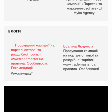
компанії «Парето» та
маркетингової агенції
Myka Agency.
БЛОГИ
Брагина Людмила
ї
Просування компанії
а
на порталі оптової та
роздрібної торгівлі
www.trademaster.ua.
і.
правила. Особливості.
Рекомендації
Ре