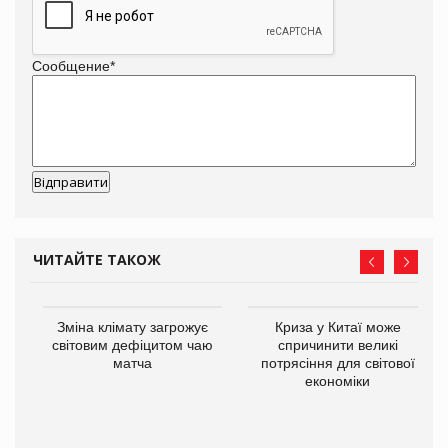
Сообщение
*
ЧИТАЙТЕ ТАКОЖ
Зміна клімату загрожує
Криза у Китаї може
ne
світовим дефіцитом чаю
спричинити великі
матча
потрясіння для світової
економіки