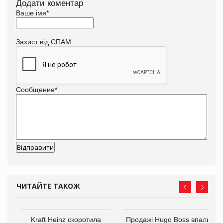
Додати коментар
Ваше імя
*
Захист від СПАМ
Сообщение
*
ЧИТАЙТЕ ТАКОЖ
ам
Kraft Heinz скоротила
Продажі Hugo Boss впали