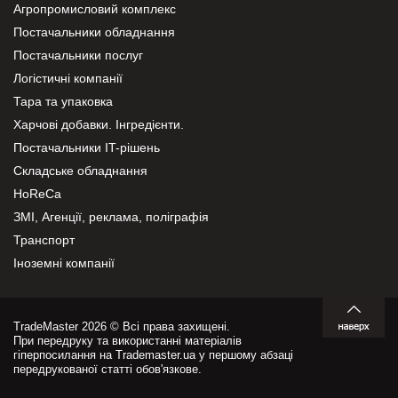
Агропромисловий комплекс
Постачальники обладнання
Постачальники послуг
Логістичні компанії
Тара та упаковка
Харчові добавки. Інгредієнти.
Постачальники IT-рішень
Складське обладнання
HoReCa
ЗМІ, Агенції, реклама, поліграфія
Транспорт
Іноземні компанії
TradeMaster 2026 © Всі права захищені.
При передруку та використанні матеріалів
гіперпосилання на Trademaster.ua у першому абзаці
передрукованої статті обов'язкове.