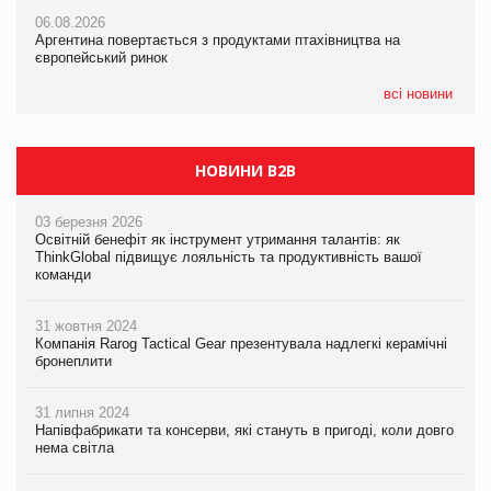
06.08.2026
06.08.2026
06.08.2026
Аргентина повертається з продуктами птахівництва на
Аргентина повертається з продуктами птахівництва на
Аргентина повертається з продуктами птахівництва на
європейський ринок
європейський ринок
європейський ринок
всі новини
НОВИНИ B2B
03 березня 2026
Освітній бенефіт як інструмент утримання талантів: як
ThinkGlobal підвищує лояльність та продуктивність вашої
команди
31 жовтня 2024
Компанія Rarog Tactical Gear презентувала надлегкі керамічні
бронеплити
31 липня 2024
Напівфабрикати та консерви, які стануть в пригоді, коли довго
нема світла