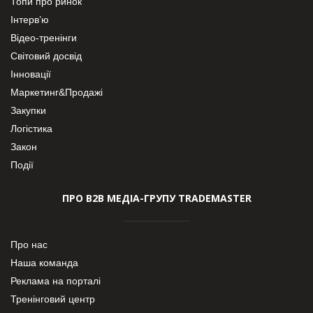
Топи про ринок
Інтерв’ю
Відео-тренінги
Світовий досвід
Інновації
Маркетинг&Продажі
Закупки
Логістика
Закон
Події
ПРО В2В МЕДІА-ГРУПУ TRADEMASTER
Про нас
Наша команда
Реклама на порталі
Тренінговий центр