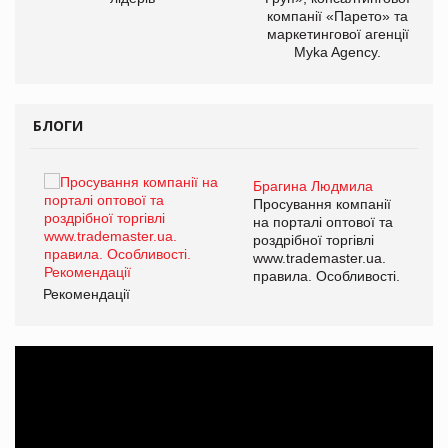
компанії «Парето» та
маркетингової агенції
Myka Agency.
БЛОГИ
Брагина Людмила
Просування компанії
на порталі оптової та
роздрібної торгівлі
www.trademaster.ua.
правила. Особливості.
Рекомендації
Ре