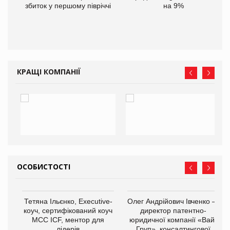
іше
збиток у першому півріччі
на 9%
КРАЩІ КОМПАНІЇ
ОСОБИСТОСТІ
,
Тетяна Ільєнко, Executive-
Олег Андрійович Івченко —
ОВ
коуч, сертифікований коуч
директор патентно-
МСС ICF, ментор для
юридичної компанії «Вайз
лідерів
Груп», консалтингової