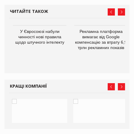
ЧИТАЙТЕ ТАКОЖ
У Євросоюзі набули
Рекламна платформа
го
чинності нові правила
вимагає від Google
щодо штучного інтелекту
компенсацію за втрату 6,9
трлн рекламних показів
КРАЩІ КОМПАНІЇ