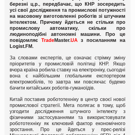
березні ц.р., передбачає, що КНР зосередить
усі свої дослідження та промислові потужності
на масовому виготовленні роботів зі штучним
інтелектом. Причому йдеться не стільки про
промислову автоматику, скільки про
людиноподібні автономні машини. Про це
повідомляє
Trade
Master.
UA
з посиланням на
Logist
.
FM
.
За словами експертів, це означає стрімку зміну
пріоритетів у промисловій політиці КНР. Якщо
вчора країна робила ставку на електроніку, сьогодні
вона є найбільшим глобальним експортером
електромобілів, то завтра ми повсякчас будемо
бачити китайських роботів-гуманоїдів.
Китай поставив робототехніку в центр своєї нової
промислової стратегії. Мета полягає в тому, щоб
узгодити дослідження штучного інтелекту з
фізичними застосуваннями та використовувати
робототехніку як ключовий фактор економічного
зростання. Про це йдеться у прес-релізі