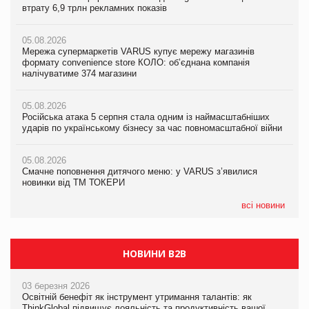
втрату 6,9 трлн рекламних показів
втрату 6,9 трлн рекламних показів
втрату 6,9 трлн рекламних показів
05.08.2026
05.08.2026
05.08.2026
Мережа супермаркетів VARUS купує мережу магазинів
Adidas витратила понад $1 млрд на маркетинг за квартал
Adidas витратила понад $1 млрд на маркетинг за квартал
формату convenience store КОЛО: об’єднана компанія
налічуватиме 374 магазини
05.08.2026
05.08.2026
Amazon звинуватили у недостовірній рекламі екологічних
Amazon звинуватили у недостовірній рекламі екологічних
05.08.2026
продуктів
продуктів
Російська атака 5 серпня стала одним із наймасштабніших
ударів по українському бізнесу за час повномасштабної війни
05.08.2026
05.08.2026
AstraZeneca обговорює найбільшу угоду десятиліття
AstraZeneca обговорює найбільшу угоду десятиліття
05.08.2026
Смачне поповнення дитячого меню: у VARUS з’явилися
новинки від ТМ ТОКЕРИ
всі новини
НОВИНИ B2B
03 березня 2026
Освітній бенефіт як інструмент утримання талантів: як
ThinkGlobal підвищує лояльність та продуктивність вашої