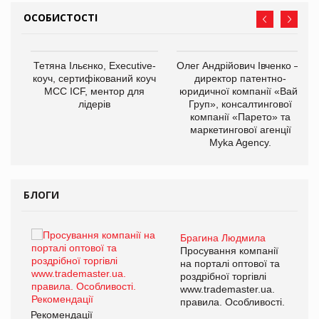
ОСОБИСТОСТІ
,
Тетяна Ільєнко, Executive-
Олег Андрійович Івченко —
ОВ
коуч, сертифікований коуч
директор патентно-
МСС ICF, ментор для
юридичної компанії «Вайз
лідерів
Груп», консалтингової
компанії «Парето» та
маркетингової агенції
Myka Agency.
БЛОГИ
Брагина Людмила
Просування компанії
на порталі оптової та
роздрібної торгівлі
www.trademaster.ua.
правила. Особливості.
Рекомендації
Ре