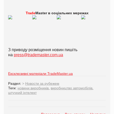
Trade
Master в
соціальних мережах
З приводу розміщення новин пишіть
на
press@trademaster.com.ua
Ексклюзивні матеріали TradeMaster.ua
Раздел:
>
Новости за рубежем
Теги:
новини виробників
,
виробництво автомобілів
,
штучний інтелект