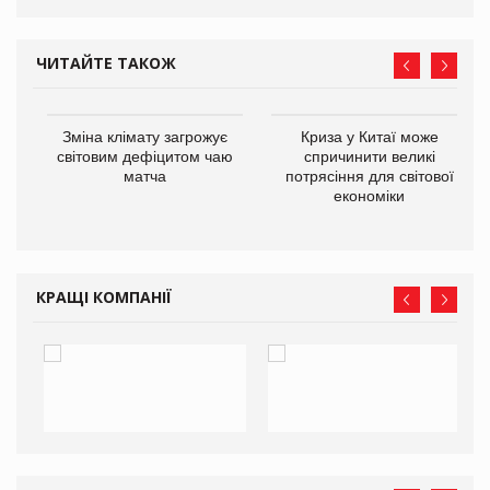
ЧИТАЙТЕ ТАКОЖ
Зміна клімату загрожує
Криза у Китаї може
ne
світовим дефіцитом чаю
спричинити великі
матча
потрясіння для світової
економіки
КРАЩІ КОМПАНІЇ