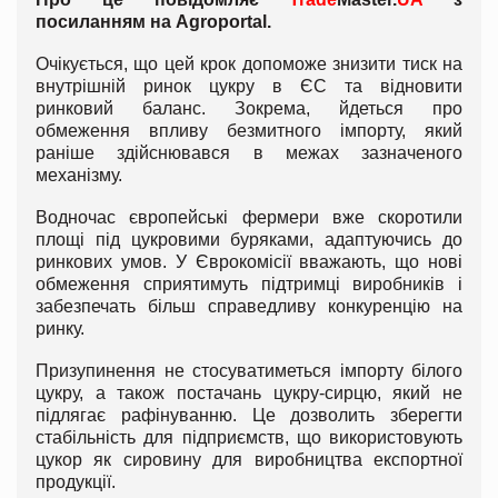
посиланням на
Agroportal
.
Очікується, що цей крок допоможе знизити тиск на
внутрішній ринок цукру в ЄС та відновити
ринковий баланс. Зокрема, йдеться про
обмеження впливу безмитного імпорту, який
раніше здійснювався в межах зазначеного
механізму.
Водночас європейські фермери вже скоротили
площі під цукровими буряками, адаптуючись до
ринкових умов. У Єврокомісії вважають, що нові
обмеження сприятимуть підтримці виробників і
забезпечать більш справедливу конкуренцію на
ринку.
Призупинення не стосуватиметься імпорту білого
цукру, а також постачань цукру-сирцю, який не
підлягає рафінуванню. Це дозволить зберегти
стабільність для підприємств, що використовують
цукор як сировину для виробництва експортної
продукції.