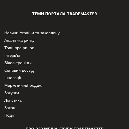
ТЕМИ ПОРТАЛА TRADEMASTER
Новини України та закордону
Аналітика ринку
Топи про ринок
Інтерв’ю
Відео-тренінги
Світовий досвід
Інновації
Маркетинг&Продажі
Закупки
Логістика
Закон
Події
ПРО В2В МЕДІА-ГРУПУ TRADEMASTER