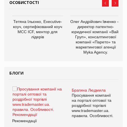
ОСОБИСТОСТІ
,
Тетяна Ільєнко, Executive-
Олег Андрійович Івченко —
ОВ
коуч, сертифікований коуч
директор патентно-
МСС ICF, ментор для
юридичної компанії «Вайз
лідерів
Груп», консалтингової
компанії «Парето» та
маркетингової агенції
Myka Agency.
БЛОГИ
Брагина Людмила
Просування компанії
на порталі оптової та
роздрібної торгівлі
www.trademaster.ua.
правила. Особливості.
Рекомендації
Ре