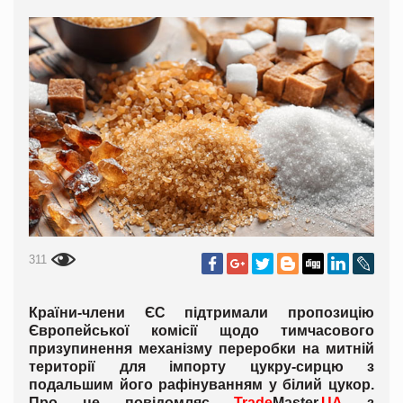
311
Країни-члени ЄС підтримали пропозицію
Європейської комісії щодо тимчасового
призупинення механізму переробки на митній
території для імпорту цукру-сирцю з
подальшим його рафінуванням у білий цукор.
Про це повідомляє
Trade
Master.
UA
з