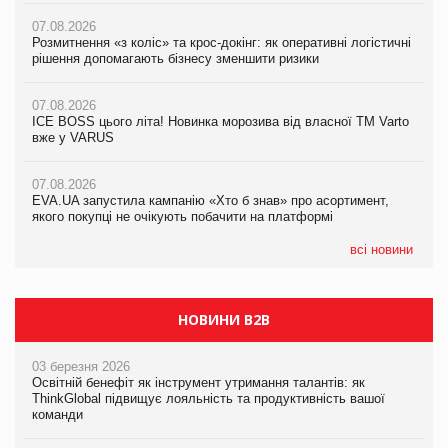
07.08.2026
07.08.2026
07.08.2026
Розмитнення «з коліс» та крос-докінг: як оперативні логістичні
Kraft Heinz скоротила збиток у першому півріччі
Kraft Heinz скоротила збиток у першому півріччі
рішення допомагають бізнесу зменшити ризики
07.08.2026
07.08.2026
07.08.2026
Продажі Hugo Boss впали на 9%
Продажі Hugo Boss впали на 9%
ICE BOSS цього літа! Новинка морозива від власної ТМ Varto
вже у VARUS
07.08.2026
07.08.2026
Франція заборонила рекламні дзвінки без згоди клієнтів
Франція заборонила рекламні дзвінки без згоди клієнтів
07.08.2026
EVA.UA запустила кампанію «Хто б знав» про асортимент,
якого покупці не очікують побачити на платформі
всі новини
НОВИНИ B2B
03 березня 2026
Освітній бенефіт як інструмент утримання талантів: як
ThinkGlobal підвищує лояльність та продуктивність вашої
команди