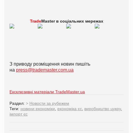
Trade
Master в
соціальних мережах
З приводу розміщення новин пишіть
на
press@trademaster.com.ua
Ексклюзивні матеріали TradeMaster.ua
Раздел:
>
Новости за рубежем
Теги:
новини економіки
,
економіка єс
,
виробництво цукру
,
імпорт єс