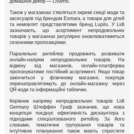
домашній декор — Livarno.
Також у магазинах з’являться окремі секції моди та
аксесуарів під брендом Esmara, а товари для дітей
та немовлят представлятиме бренд Lupilu. У Lidl
зазначають, що асортимент непродовольчих
товарів у магазинах регулярно оновлюватиметься
сезонними пропозиціями.
Паралельно ритейлер продовжить розвивати
онлайн-напрям непродовольчих товарів. На
відміну від магазинів, онлайн-платформа
пропонуватиме постійний асортимент. Якщо товар
закінчиться у фізичному магазині, покупців
перенаправлятимуть до онлайн-магазину через
QR-коди та інформаційні таблички.
Керівник напряму непродовольчих товарів Lidl
Germany Штеффен Граф зазначив, що нова
концепція поєднує ефективність дискаунтера з
підходами спеціалізованого ритейлу. За його
словами, тематичне групування товарів та
інтуїтивне планування також мають спростити