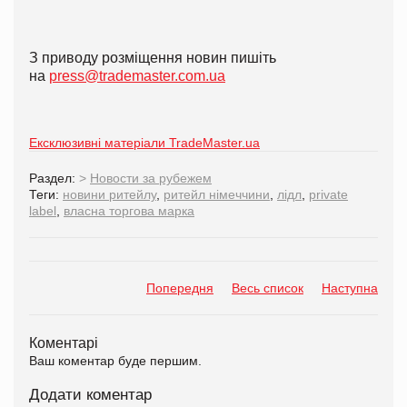
З приводу розміщення новин пишіть
на
press@trademaster.com.ua
Ексклюзивні матеріали TradeMaster.ua
Раздел:
>
Новости за рубежем
Теги:
новини ритейлу
,
ритейл німеччини
,
лідл
,
private
label
,
власна торгова марка
Попередня
Весь список
Наступна
Коментарі
Ваш коментар буде першим.
Додати коментар