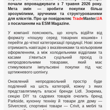
почали впроваджувати з 7 травня 2026 року.
Мета змін — зробити покупки більш
зрозумілими, зручними та структурованими
для клієнтів. Про це повідомляє
Trade
Master.
UA
з посиланням на
ESM
Magazine
.
У компанії пояснюють, що хочуть відійти від
формату «пошуку серед товарних кошиків» і
перейти до чіткої категоризації продукції. Нові зони
отримають навігацію з вказівниками та кольоровим
оформленням, а між холодильними відділами та
касами з’явиться суцільний прохід із
непродовольчими товарами, який має
стимулювати імпульсивні покупки під час
щотижневого шопінгу.
Оновлений непродовольчий простір буде
поділений на шість категорій, кожну з яких
представлятимуть власні бренди Lidl. Зокрема,
секцію DIY та садових товарів очолить бренд
Parkside, кухонну техніку й товари для дому —
Silvercrest, спортивні товари — Crivit, а меблі та