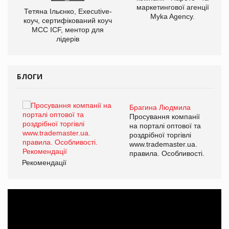
маркетингової агенції
,
Тетяна Ільєнко, Executive-
Myka Agency.
ОВ
коуч, сертифікований коуч
МСС ICF, ментор для
лідерів
БЛОГИ
Брагина Людмила
ї
Просування компанії
а
на порталі оптової та
роздрібної торгівлі
www.trademaster.ua.
і.
правила. Особливості.
Рекомендації
Ре