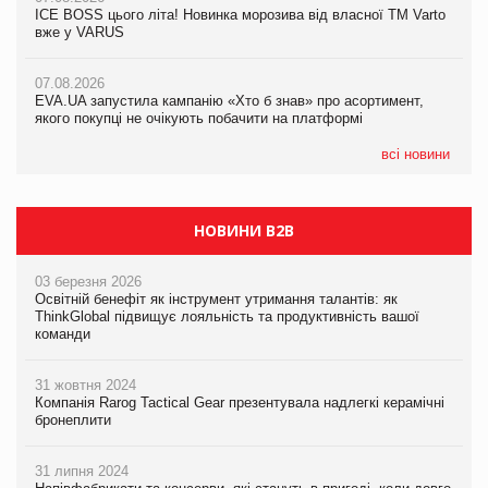
ICE BOSS цього літа! Новинка морозива від власної ТМ Varto
вже у VARUS
07.08.2026
07.08.2026
Франція заборонила рекламні дзвінки без згоди клієнтів
Франція заборонила рекламні дзвінки без згоди клієнтів
07.08.2026
EVA.UA запустила кампанію «Хто б знав» про асортимент,
якого покупці не очікують побачити на платформі
всі новини
НОВИНИ B2B
03 березня 2026
Освітній бенефіт як інструмент утримання талантів: як
ThinkGlobal підвищує лояльність та продуктивність вашої
команди
31 жовтня 2024
Компанія Rarog Tactical Gear презентувала надлегкі керамічні
бронеплити
31 липня 2024