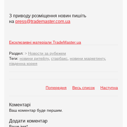
З приводу розміщення новин пишіть
на
press@trademaster.com.ua
Ексклюзивні матеріали TradeMaster.ua
Раздел:
>
Новости за рубежем
Теги:
новини ритейлу
,
старбакс
,
новини маркетингу
,
південна корея
Попередня
Весь список
Наступна
Коментарі
Ваш коментар буде першим.
Додати коментар
Ваше імя
*