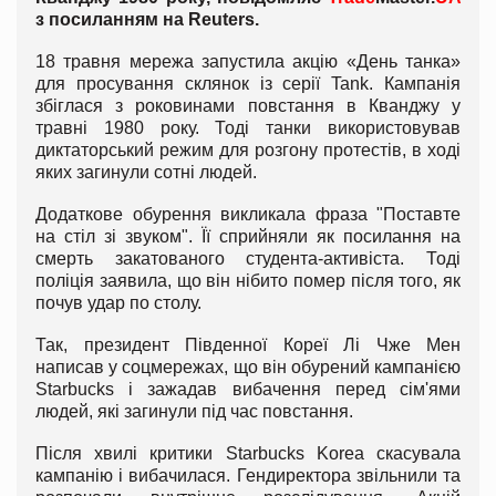
з посиланням на Reuters.
18 травня мережа запустила акцію «День танка»
для просування склянок із серії Tank. Кампанія
збіглася з роковинами повстання в Кванджу у
травні 1980 року. Тоді танки використовував
диктаторський режим для розгону протестів, в ході
яких загинули сотні людей.
Додаткове обурення викликала фраза "Поставте
на стіл зі звуком". Її сприйняли як посилання на
смерть закатованого студента-активіста. Тоді
поліція заявила, що він нібито помер після того, як
почув удар по столу.
Так, президент Південної Кореї Лі Чже Мен
написав у соцмережах, що він обурений кампанією
Starbucks і зажадав вибачення перед сім'ями
людей, які загинули під час повстання.
Після хвилі критики Starbucks Korea скасувала
кампанію і вибачилася. Гендиректора звільнили та