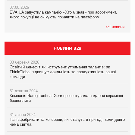
Франція заборонила рекламні дзвінки без згоди клієнтів
Франція заборонила рекламні дзвінки без згоди клієнтів
07.08.2026
EVA.UA запустила кампанію «Хто б знав» про асортимент,
якого покупці не очікують побачити на платформі
всі новини
НОВИНИ B2B
03 березня 2026
Освітній бенефіт як інструмент утримання талантів: як
ThinkGlobal підвищує лояльність та продуктивність вашої
команди
31 жовтня 2024
Компанія Rarog Tactical Gear презентувала надлегкі керамічні
бронеплити
31 липня 2024
Напівфабрикати та консерви, які стануть в пригоді, коли довго
нема світла