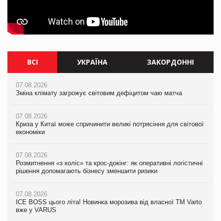
ВСІ
УКРАЇНА
ЗАКОРДОННІ
07.08.2026
07.08.2026
07.08.2026
Зміна клімату загрожує світовим дефіцитом чаю матча
Зміна клімату загрожує світовим дефіцитом чаю матча
Зміна клімату загрожує світовим дефіцитом чаю матча
07.08.2026
07.08.2026
07.08.2026
Криза у Китаї може спричинити великі потрясіння для світової
Криза у Китаї може спричинити великі потрясіння для світової
Криза у Китаї може спричинити великі потрясіння для світової
економіки
економіки
економіки
07.08.2026
07.08.2026
07.08.2026
Розмитнення «з коліс» та крос-докінг: як оперативні логістичні
Kraft Heinz скоротила збиток у першому півріччі
Kraft Heinz скоротила збиток у першому півріччі
рішення допомагають бізнесу зменшити ризики
07.08.2026
07.08.2026
07.08.2026
Продажі Hugo Boss впали на 9%
Продажі Hugo Boss впали на 9%
ICE BOSS цього літа! Новинка морозива від власної ТМ Varto
вже у VARUS
07.08.2026
07.08.2026