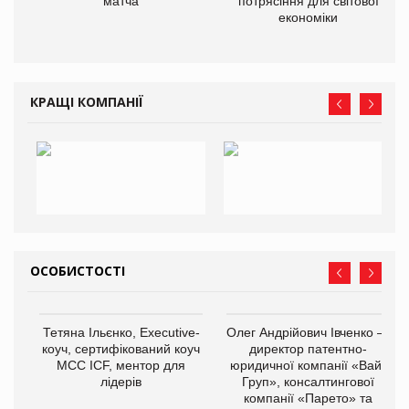
матча
потрясіння для світової
економіки
КРАЩІ КОМПАНІЇ
ОСОБИСТОСТІ
Тетяна Ільєнко, Executive-
Олег Андрійович Івченко —
коуч, сертифікований коуч
директор патентно-
МСС ICF, ментор для
юридичної компанії «Вайз
лідерів
Груп», консалтингової
компанії «Парето» та