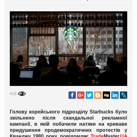
419
Голову корейського підрозділу Starbucks було
звільнено після скандальної рекламної
кампанії, в якій побачили натяки на криваве
придушення продемократичних протестів у
Кванджу 1980 року, повідомляє
Trade
Master.
UA